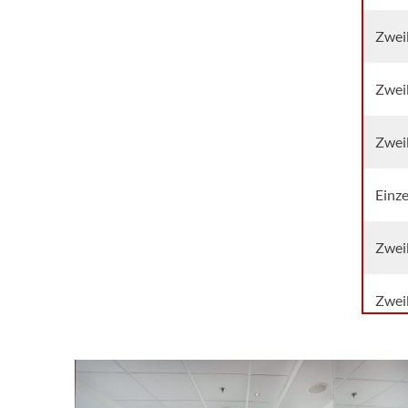
Zwei
Zwei
Zwei
Einz
Zweib
Zweib
Einze
Zweib