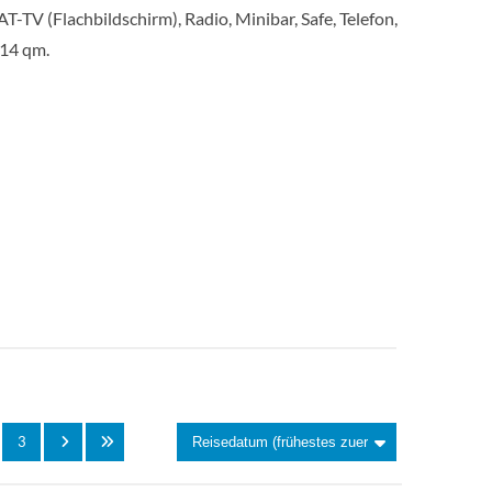
T-TV (Flachbildschirm), Radio, Minibar, Safe, Telefon,
14 qm.
Saturn Deck
Balkonkabine
Orian Deck
Aussenkabine
Orian Deck
Balkonkabine
Neptun Deck
Balkonkabine
Saturn Deck
Balkonkabine
3