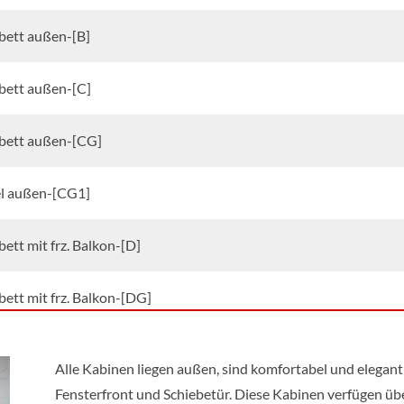
bett außen-[B]
bett außen-[C]
bett außen-[CG]
el außen-[CG1]
ett mit frz. Balkon-[D]
ett mit frz. Balkon-[DG]
l mit frz. Balkon-[DG1]
Alle Kabinen liegen außen, sind komfortabel und elegan
Fensterfront und Schiebetür. Diese Kabinen verfügen übe
ett mit frz. Balkon-[E]