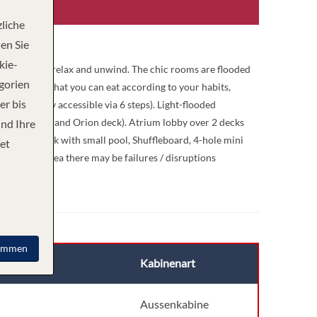
liche
en Sie
kie-
nvite you to relax and unwind. The chic rooms are flooded
egorien
novative, so that you can eat according to your habits,
er bis
dle area only accessible via 6 steps). Light-flooded
ween Neptune and Orion deck). Atrium lobby over 2 decks
und Ihre
large sun deck with small pool, Shuffleboard, 4-hole mini
et
he driving area there may be failures / disruptions
immen
Deck
Kabinenart
Saturn Deck
Aussenkabine