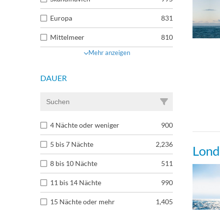
Europa
831
Mittelmeer
810
Mehr anzeigen
DAUER
4 Nächte oder weniger
900
5 bis 7 Nächte
2,236
Lond
8 bis 10 Nächte
511
11 bis 14 Nächte
990
15 Nächte oder mehr
1,405