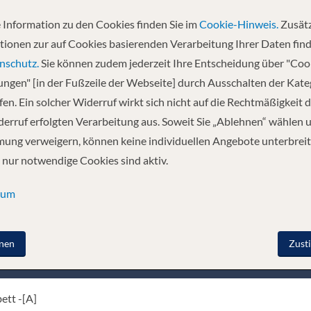
 Information zu den Cookies finden Sie im
Cookie-Hinweis.
Zusätz
tionen zur auf Cookies basierenden Verarbeitung Ihrer Daten find
nschutz.
Sie können zudem jederzeit Ihre Entscheidung über "Coo
arge cabins, mostly with floor-to-ceiling windows and a French balcony, i
lungen" [in der Fußzeile der Webseite] durch Ausschalten der Kat
 ambience. The long table times in the restaurants and in the bistro are in
en. Ein solcher Widerruf wirkt sich nicht auf die Rechtmäßigkeit d
s 4 passenger decks, a restaurant spread over 3 levels (one table time, mid
he rear with bistro, barbecue restaurant and outdoor terrace. Lift (bet
erruf erfolgten Verarbeitung aus. Soweit Sie „Ablehnen“ wählen 
r with bookcase, sauna, steam bath, small fitness area, laundry service, 
ung verweigern, können keine individuellen Angebote unterbreit
 bar service. Viewing terrace at the bow, WiFi (chargeable), depending on t
 nur notwendige Cookies sind aktiv.
sum
nen
Zust
nenkategorie
ett -[A]