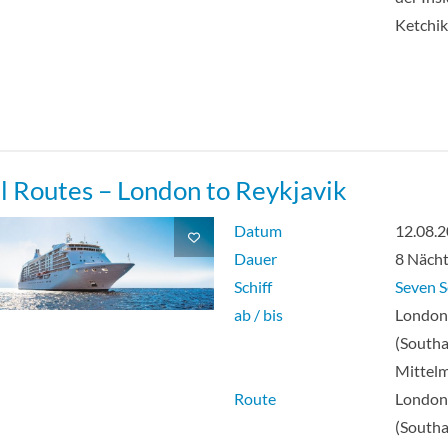
Ketchi
l Routes – London to Reykjavik
Datum
12.08.
Dauer
8 Näch
Schiff
Seven S
ab / bis
Londo
(South
Mittel
Route
Londo
(South