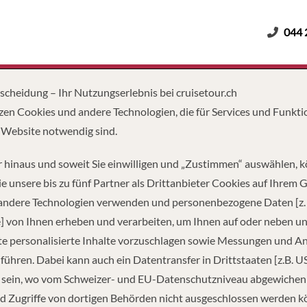
044 
Erwachsene
Kinder
Dauer
tscheidung – Ihr Nutzungserlebnis bei cruisetour.ch
zen Cookies und andere Technologien, die für Services und Funkti
 Website notwendig sind.
 hinaus und soweit Sie einwilligen und „Zustimmen“ auswählen, 
e unsere bis zu fünf Partner als Drittanbieter Cookies auf Ihrem 
 andere Technologien verwenden und personenbezogene Daten [z. 
] von Ihnen erheben und verarbeiten, um Ihnen auf oder neben u
e personalisierte Inhalte vorzuschlagen sowie Messungen und A
führen. Dabei kann auch ein Datentransfer in Drittstaaten [z.B. U
 sein, wo vom Schweizer- und EU-Datenschutzniveau abgewiche
TZUNG
LÄNGE
PASS
d Zugriffe von dortigen Behörden nicht ausgeschlossen werden k
2
442 FUSS
2