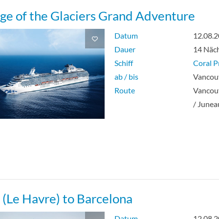
ge of the Glaciers Grand Adventure
Datum
12.08.
Dauer
14 Näc
Schiff
Coral P
ab / bis
Vancouv
Route
Vancouv
/ Junea
s (Le Havre) to Barcelona
Datum
12.08.