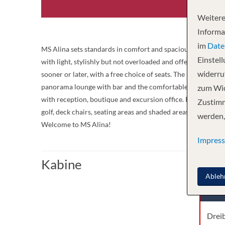
Weitere
Informa
im
Date
MS Alina sets standards in comfort and spaciousness. The l
Einstel
with light, stylishly but not overloaded and offer a pleasant
widerruf
sooner or later, with a free choice of seats. The MS Alina ha
panorama lounge with bar and the comfortable Lido bar at t
zum Wid
with reception, boutique and excursion office. Reading corne
Zustimm
golf, deck chairs, seating areas and shaded areas as well as
werden,
Welcome to MS Alina!
Impres
Kabine
Ableh
Kabi
Dreib