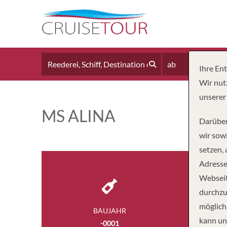
ab
Ihre En
Wir nut
unserer
MS ALINA
Darüber
wir sowi
setzen,
Adresse
Webseit
durchzu
möglich
BAUJAHR
BESA
kann un
-0001
4