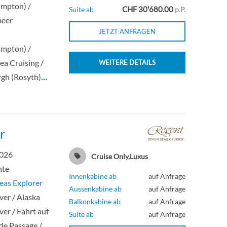
ampton) /
CHF 30'680.00
Suite ab
p.P.
meer
JETZT ANFRAGEN
n
ampton) /
ea Cruising /
WEITERE DETAILS
gh (Rosyth)
…
r
2026
Cruise Only,Luxus
hte
Innenkabine ab
auf Anfrage
eas Explorer
Aussenkabine ab
auf Anfrage
er / Alaska
Balkonkabine ab
auf Anfrage
er / Fahrt auf
Suite ab
auf Anfrage
ide Passage /