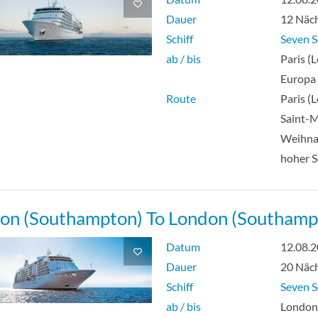
Dauer
12 Näc
Schiff
Seven S
ab / bis
Paris (L
Europa
Route
Paris (L
Saint-M
Weihna
hoher 
on (Southampton) To London (Southamp
Datum
12.08.
Dauer
20 Näc
Schiff
Seven S
ab / bis
Londo