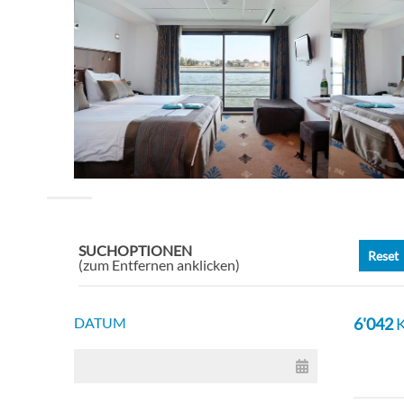
Zweib
2-Bet
Zweib
2-Bet
SUCHOPTIONEN
Reset
Einze
(zum Entfernen anklicken)
DATUM
6'042
K