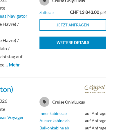
Cruise Only,Luxus
hte
CHF 13'843.00
Suite ab
p.P.
eas Navigator
e Havre) /
JETZT ANFRAGEN
e Havre) /
WEITERE DETAILS
alo /
chtstag auf
See
… Mehr
ton)
2026
Cruise Only,Luxus
hte
Innenkabine ab
auf Anfrage
eas Voyager
Aussenkabine ab
auf Anfrage
n
Balkonkabine ab
auf Anfrage