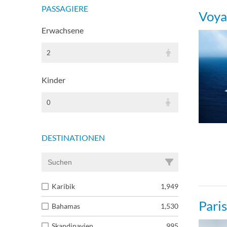
PASSAGIERE
Voya
Erwachsene
2
Kinder
0
DESTINATIONEN
Karibik
1,949
Pari
Bahamas
1,530
Skandinavien
995