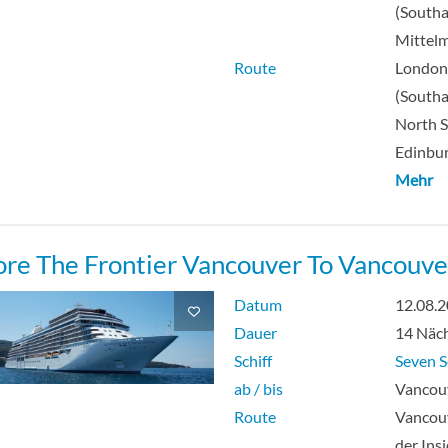
(South
Mittel
Route
Londo
(South
North S
Edinbur
Mehr
ore The Frontier Vancouver To Vancouve
Datum
12.08.
Dauer
14 Näc
Schiff
Seven S
ab / bis
Vancouv
Route
Vancouv
der Ins