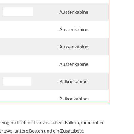
Neptun Deck
Aussenkabine
Neptun Deck
Aussenkabine
Aussenkabine
Aussenkabine
Saturn Deck
Balkonkabine
Balkonkabine
Balkonkabine
t eingerichtet mit französischem Balkon, raumhoher
r zwei untere Betten und ein Zusatzbett.
Orian Deck
Balkonkabine