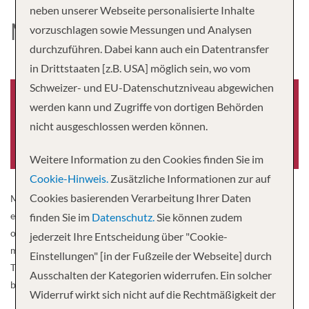
neben unserer Webseite personalisierte Inhalte
MS ADMIRAL
vorzuschlagen sowie Messungen und Analysen
durchzuführen. Dabei kann auch ein Datentransfer
in Drittstaaten [z.B. USA] möglich sein, wo vom
Schweizer- und EU-Datenschutzniveau abgewichen
werden kann und Zugriffe von dortigen Behörden
nicht ausgeschlossen werden können.
Baujahr
2014
Weitere Information zu den Cookies finden Sie im
Cookie-Hinweis.
Zusätzliche Informationen zur auf
Cookies basierenden Verarbeitung Ihrer Daten
MS Admiral, new building from 2013. On board, you will
experience the atmosphere of the seafaring romance in their
finden Sie im
Datenschutz.
Sie können zudem
original form. With comfortable furnishings welcomes the three-
jederzeit Ihre Entscheidung über "Cookie-
master with special comfort. The turquoise blue sea along the
Einstellungen" [in der Fußzeile der Webseite] durch
Turkish and Greek coast and the radiant sky will be the perfect
Ausschalten der Kategorien widerrufen. Ein solcher
backdrop for a memorable journey aboard the MS Admiral.
Widerruf wirkt sich nicht auf die Rechtmäßigkeit der