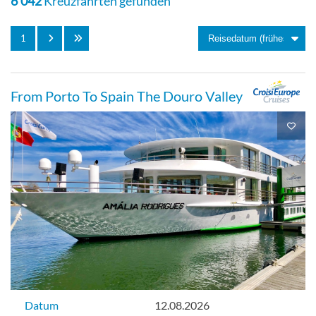
6'042
Kreuzfahrten gefunden
Aussenkabine
1
Einzel-[D`]
From Porto To Spain The Douro Valley
Aussenkabine
Datum
12.08.2026