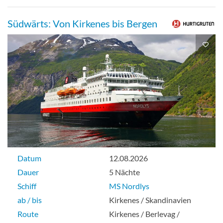
Südwärts: Von Kirkenes bis Bergen
Datum
12.08.2026
Dauer
5 Nächte
Schiff
MS Nordlys
ab / bis
Kirkenes / Skandinavien
Route
Kirkenes / Berlevag /