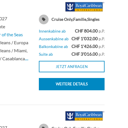
Balkonkabine
2027
Cruise Only,Familie,Singles
Aussenkabine
hte
CHF 804.00
Innenkabine ab
p.P.
 of the Seas
CHF 1'032.00
Aussenkabine ab
p.P.
Aussenkabine
leans / Europa
CHF 1'426.00
Balkonkabine ab
p.P.
eans / Miami,
CHF 3'016.00
Suite ab
p.P.
Innenkabine
 / Casablanca
…
JETZT ANFRAGEN
Innenkabine
WEITERE DETAILS
2027