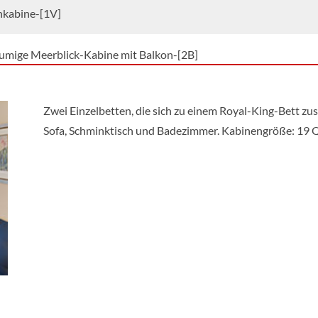
nkabine-[1V]
umige Meerblick-Kabine mit Balkon-[2B]
onkabine mit Meerblick-[2D]
Zwei Einzelbetten, die sich zu einem Royal-King-Bett zus
Sofa, Schminktisch und Badezimmer. Kabinengröße: 19 
ne mit Meerblick-[2N]
nkabine mit Aussicht auf die Promenade-[2T]
nkabine-[2V]
o Interior-[2W]
umige Balkonkabine mit Meerblick-[3B]