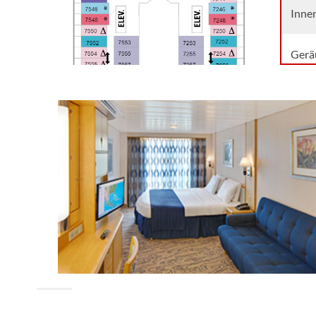
Inne
Gerä
Balk
Kabi
Inne
Inne
Studi
Gerä