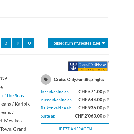
Deck 6
Aussenkabine
Deck 2
Aussenkabine
3
Deck 7
Innenkabine
Deck 7
Balkonkabine
2026
Deck 7
Balkonkabine
Cruise Only,Familie,Singles
te
CHF 571.00
Innenkabine ab
p.P.
 of the Seas
Deck 7
Aussenkabine
CHF 644.00
Aussenkabine ab
p.P.
eans / Karibik
CHF 936.00
Balkonkabine ab
p.P.
leans /
Deck 2
Aussenkabine
CHF 2'063.00
Suite ab
p.P.
l, Mexiko /
 Town, Grand
JETZT ANFRAGEN
Deck 11
Innenkabine