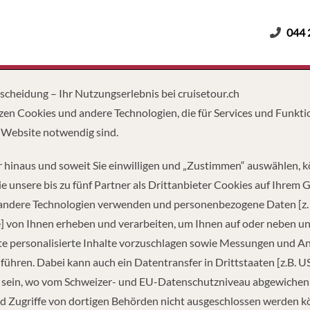
044 
Erwachsene
Kinder
Dauer
tscheidung – Ihr Nutzungserlebnis bei cruisetour.ch
zen Cookies und andere Technologien, die für Services und Funkti
 Website notwendig sind.
 hinaus und soweit Sie einwilligen und „Zustimmen“ auswählen, 
e unsere bis zu fünf Partner als Drittanbieter Cookies auf Ihrem 
 andere Technologien verwenden und personenbezogene Daten [z. 
] von Ihnen erheben und verarbeiten, um Ihnen auf oder neben u
e personalisierte Inhalte vorzuschlagen sowie Messungen und A
führen. Dabei kann auch ein Datentransfer in Drittstaaten [z.B. U
 sein, wo vom Schweizer- und EU-Datenschutzniveau abgewiche
TZUNG
TONNAGE
LÄ
d Zugriffe von dortigen Behörden nicht ausgeschlossen werden k
85
138,279
1,02