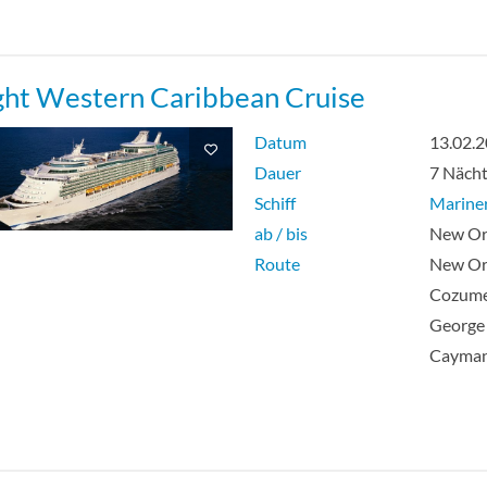
t Junior Suite-[JT]
r’s Suite mit einem Schlafzimmer-[OS]
ght Western Caribbean Cruise
 Suite mit einem Schlafzimmer-[RS]
Datum
13.02.
Dauer
7 Näch
et Balcony-[SB]
Schiff
Mariner
ab / bis
New Orl
ious Sunset Ocean View Balcony-[SG]
Route
New Or
Cozume
George
n View Panoramic Suite-[VP]
Cayma
onkabine