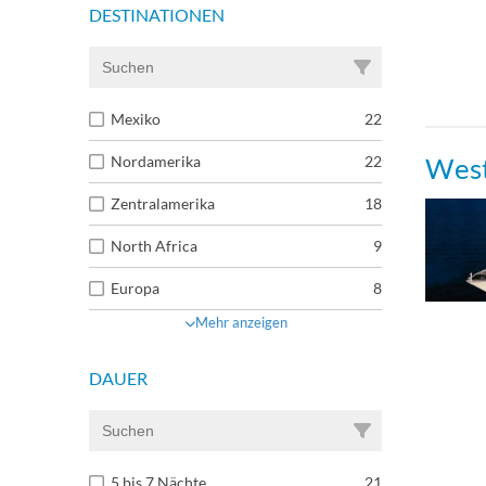
DESTINATIONEN
Balk
Conn
Mexiko
22
West
Nordamerika
22
Conn
Zentralamerika
18
Gran
North Africa
9
Europa
8
Gran
Mehr anzeigen
Junio
DAUER
Junio
5 bis 7 Nächte
21