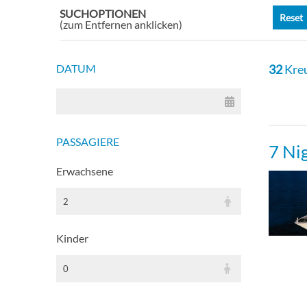
SUCHOPTIONEN
Reset
Spac
(zum Entfernen anklicken)
Kabi
DATUM
32
Kreu
Inne
PASSAGIERE
Gerä
7 Ni
Erwachsene
Balk
2
Gerä
Kinder
Ocea
0
Inne