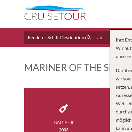
ab
Ihre En
Wir nut
unserer
MARINER OF THE SEAS
Darüber
wir sowi
setzen,
Adresse
Webseit
durchzu
möglich
BAUJAHR
BESA
kann un
2003
1,1