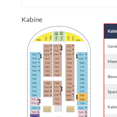
Kabine
Kabi
Gerä
Meer
Beso
Spac
Kabi