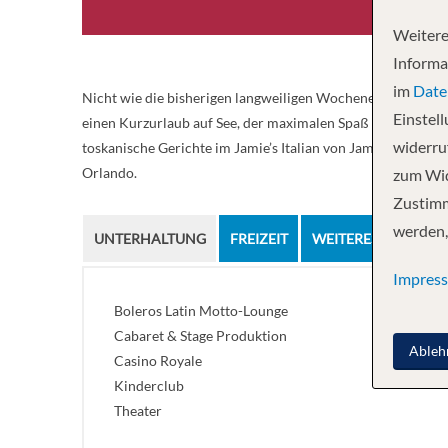
Weitere
Informa
im
Date
Nicht wie die bisherigen langweiligen Wochenenden. Ein auf
Einstel
einen Kurzurlaub auf See, der maximalen Spaß verspricht. 
widerruf
toskanische Gerichte im Jamie’s Italian von Jamie Oliver. 
Orlando.
zum Wid
Zustimm
werden,
UNTERHALTUNG
FREIZEIT
WEITERES
FITNES
Impres
Boleros Latin Motto-Lounge
Cabaret & Stage Produktion
Ableh
Casino Royale
Kinderclub
Theater