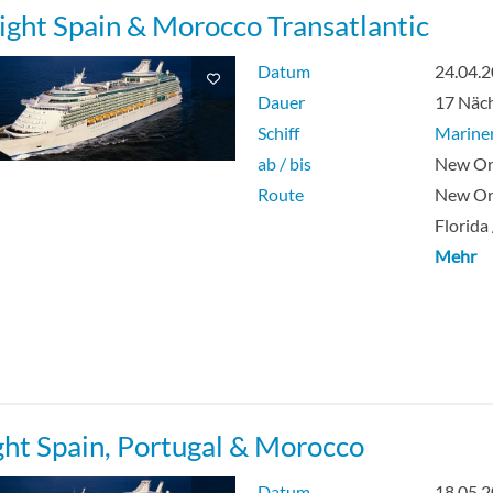
ight Spain & Morocco Transatlantic
e mit Meerblick für vier garantiert-[XQ]
Datum
24.04.
ne mit Meerblick
Dauer
17 Näc
Schiff
Mariner
lickkabine für 4 garantiert-[YQ]
ab / bis
New Or
Route
New Orl
nkabine
Florida
Mehr
kabine für 4 garantiert-[ZQ]
ght Spain, Portugal & Morocco
Datum
18.05.