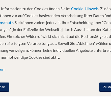
 Information zu den Cookies finden Sie im
Cookie-Hinweis.
Zusätz
tionen zur auf Cookies basierenden Verarbeitung Ihrer Daten find
nschutz.
Sie können zudem jederzeit Ihre Entscheidung über "Coo
regender Ausflug für die gesamte Crew. Die frisch aufpolierte Mariner o
lungen" [in der Fußzeile der Webseite] durch Ausschalten der Kat
Probieren Sie den Surfsimulator FlowRider®*, oder düsen Sie die The P
en. Ein solcher Widerruf wirkt sich nicht auf die Rechtmäßigkeit d
Oder planen Sie ein Rendezvous im Bamboo Room. Es erwartet Sie eine schn
erruf erfolgten Verarbeitung aus. Soweit Sie „Ablehnen“ wählen 
ung verweigern, können keine individuellen Angebote unterbreit
 nur notwendige Cookies sind aktiv.
S
SPEISEN UND GETRÄNKE
ERHOLUNG
sum
nen
Zust