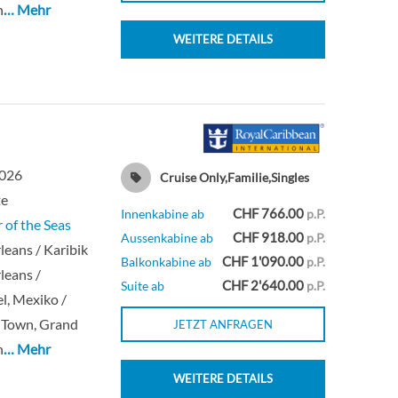
n
… Mehr
WEITERE DETAILS
Deck 7
Balkonkabine
Deck 7
Balkonkabine
Deck 7
Innenkabine
2026
Cruise Only,Familie,Singles
te
Deck 10
Suite
CHF 766.00
Innenkabine ab
p.P.
 of the Seas
CHF 918.00
Aussenkabine ab
p.P.
eans / Karibik
Deck 8
Suite
CHF 1'090.00
Balkonkabine ab
p.P.
leans /
CHF 2'640.00
Suite ab
p.P.
l, Mexiko /
Deck 11
Suite
 Town, Grand
JETZT ANFRAGEN
n
… Mehr
Deck 9
Suite
WEITERE DETAILS