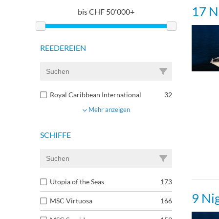
17 N
bis
CHF
50'000+
Kabin
Kabi
REEDEREIEN
Meerb
Royal Caribbean International
32
Inne
Mehr anzeigen
Innen
SCHIFFE
Utopia of the Seas
173
9 Ni
MSC Virtuosa
166