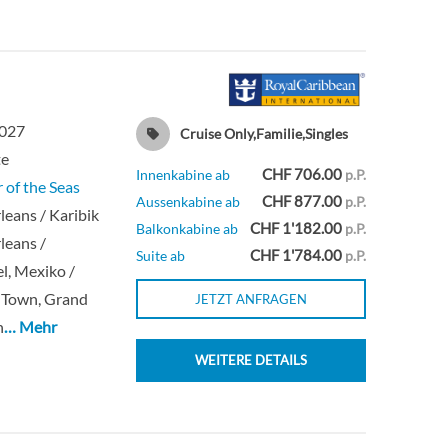
Deck 8
Suite
Deck 10
Suite
Deck 10
Suite
2027
Cruise Only,Familie,Singles
te
CHF 706.00
Innenkabine ab
p.P.
Deck 7
Balkonkabine
 of the Seas
CHF 877.00
Aussenkabine ab
p.P.
eans / Karibik
CHF 1'182.00
Balkonkabine ab
p.P.
Deck 8
Balkonkabine
leans /
CHF 1'784.00
Suite ab
p.P.
l, Mexiko /
 Town, Grand
Deck 12
Suite
JETZT ANFRAGEN
n
… Mehr
Suite
WEITERE DETAILS
Balkonkabine