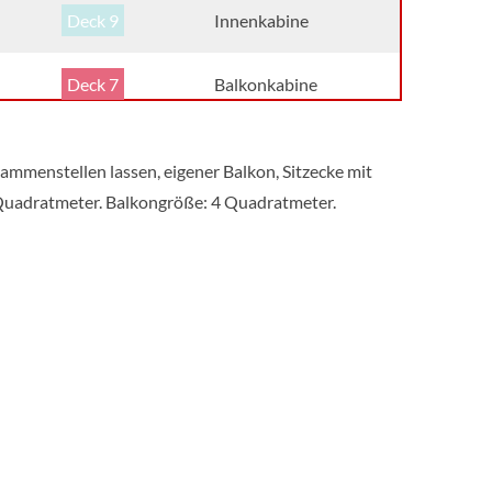
Deck 9
Innenkabine
Deck 7
Balkonkabine
Deck 7
Balkonkabine
ammenstellen lassen, eigener Balkon, Sitzecke mit
Quadratmeter. Balkongröße: 4 Quadratmeter.
Deck 2
Aussenkabine
Deck 7
Innenkabine
Deck 7
Innenkabine
Deck 2
Innenkabine
Deck 7
Balkonkabine