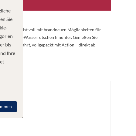
liche
en Sie
kie-
f the Seas® ist voll mit brandneuen Möglichkeiten für
egorien
erfect Storm℠-Wasserrutschen hinunter. Genießen Sie
er bis
elle Kreuzfahrt, vollgepackt mit Action – direkt ab
und Ihre
et
immen