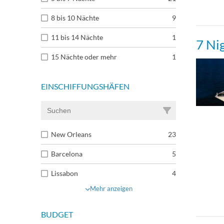
Sunse
8 bis 10 Nächte
9
Owne
11 bis 14 Nächte
1
7 Ni
15 Nächte oder mehr
1
Royal
EINSCHIFFUNGSHÄFEN
Suns
Spac
New Orleans
23
Ocea
Barcelona
5
Lissabon
4
Suite
Mehr anzeigen
Balk
BUDGET