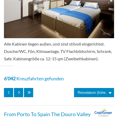
Aussenkabine
Zweibett-[C]
Alle Kabinen liegen außen, und sind stilvoll eingerichtet.
Dusche/WC, Fön, Klimaanlage, TV Flachbildschirm, Schrank,
Aussenkabine
Safe. Kabinengröße ca. 12-15 qm (Zweibettkabinen).
6'042
Kreuzfahrten gefunden
Zweibett-[D]
1
Aussenkabine
From Porto To Spain The Douro Valley