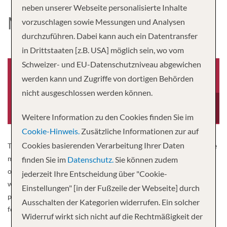
neben unserer Webseite personalisierte Inhalte
M/Y PRINCESS
vorzuschlagen sowie Messungen und Analysen
durchzuführen. Dabei kann auch ein Datentransfer
in Drittstaaten [z.B. USA] möglich sein, wo vom
Schweizer- und EU-Datenschutzniveau abgewichen
werden kann und Zugriffe von dortigen Behörden
nicht ausgeschlossen werden können.
Baujahr
Besatzung
-0001
10
Weitere Information zu den Cookies finden Sie im
Cookie-Hinweis.
Zusätzliche Informationen zur auf
Cookies basierenden Verarbeitung Ihrer Daten
The new yacht MY Princess is ideal for wonderful cruises along the
most beautiful coasts. Discover picturesque islands and the coasts
finden Sie im
Datenschutz.
Sie können zudem
of Dalmatia in style and comfort. A great sun terrace with bar, as
jederzeit Ihre Entscheidung über "Cookie-
well as the panorama terrace, invite you to linger. Let yourself be
Einstellungen" [in der Fußzeile der Webseite] durch
pampered and enjoy the unique azure blue sea of ​​the Adriatic on
Ausschalten der Kategorien widerrufen. Ein solcher
four passenger decks.
Widerruf wirkt sich nicht auf die Rechtmäßigkeit der