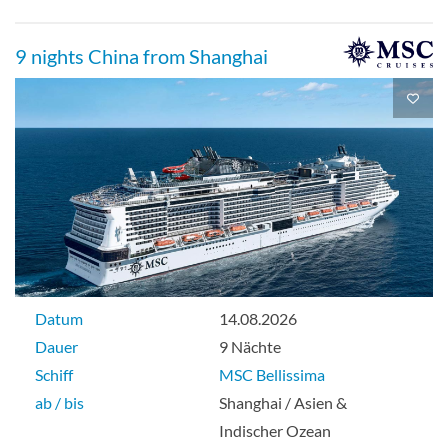
9 nights China from Shanghai
Datum
14.08.2026
Dauer
9 Nächte
Schiff
MSC Bellissima
ab / bis
Shanghai / Asien &
Indischer Ozean