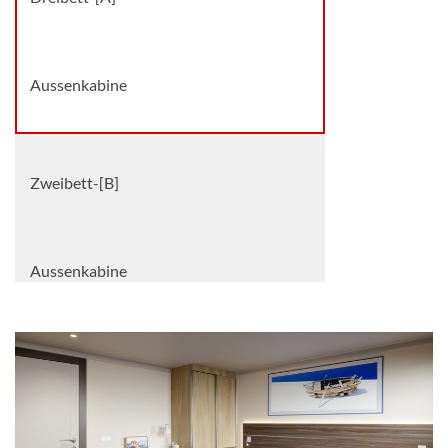
Aussenkabine
Zweibett-[B]
Aussenkabine
Zweibett (buchbar mit 2 oder 3 Pers.)-
[BZ]