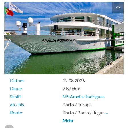
Zweibett-[E]
Aussenkabine
Einzel-[F]
Datum
12.08.2026
Dauer
7 Nächte
Aussenkabine
Schiff
MS Amalia Rodrigues
ab / bis
Porto / Europa
Route
Porto / Porto / Regua
…
Mehr