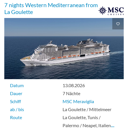
7 nights Western Mediterranean from
La Goulette
Datum
13.08.2026
Dauer
7 Nächte
Schiff
MSC Meraviglia
ab / bis
La Goulette / Mittelmeer
Route
La Goulette, Tunis /
Palermo / Neapel, Italien
…