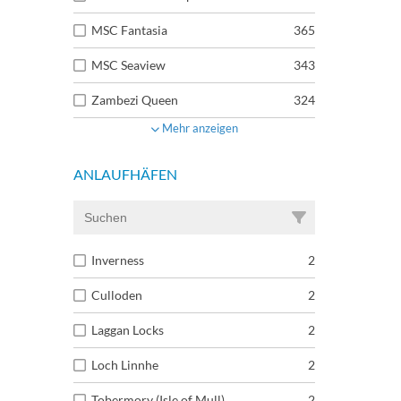
MSC Fantasia
365
MSC Seaview
343
Zambezi Queen
324
Mehr anzeigen
ANLAUFHÄFEN
Inverness
2
Culloden
2
Laggan Locks
2
Loch Linnhe
2
Tobermory (Isle of Mull)
2