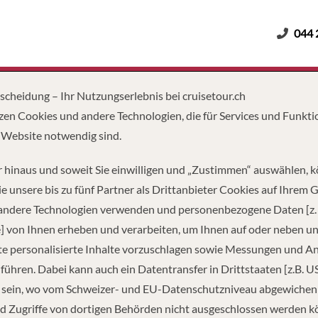
044 
Erwachsene
Kinder
Dauer
tscheidung – Ihr Nutzungserlebnis bei cruisetour.ch
zen Cookies und andere Technologien, die für Services und Funkti
 Website notwendig sind.
 hinaus und soweit Sie einwilligen und „Zustimmen“ auswählen, 
e unsere bis zu fünf Partner als Drittanbieter Cookies auf Ihrem 
 andere Technologien verwenden und personenbezogene Daten [z. 
] von Ihnen erheben und verarbeiten, um Ihnen auf oder neben u
e personalisierte Inhalte vorzuschlagen sowie Messungen und A
führen. Dabei kann auch ein Datentransfer in Drittstaaten [z.B. U
 sein, wo vom Schweizer- und EU-Datenschutzniveau abgewiche
NGE
PASSAGIERE
d Zugriffe von dortigen Behörden nicht ausgeschlossen werden k
FUSS
48