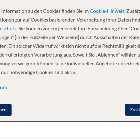
 Information zu den Cookies finden Sie im
Cookie-Hinweis.
Zusätz
tionen zur auf Cookies basierenden Verarbeitung Ihrer Daten find
nschutz.
Sie können zudem jederzeit Ihre Entscheidung über "Coo
vor kurzem nicht möglich, jene pittoresken Binnengewässer der Highlan
lungen" [in der Fußzeile der Webseite] durch Ausschalten der Kat
eßen Sie jetzt auf der Lord of the Glens eine spektakuläre Fahrt durch d
en. Ein solcher Widerruf wirkt sich nicht auf die Rechtmäßigkeit d
cht, auf der 54 Passagiere bequem Platz finden.
erruf erfolgten Verarbeitung aus. Soweit Sie „Ablehnen“ wählen 
einzigartigem Schiff Sie sind. Herrliches Mahagoni-Holz ziert etwa die R
ung verweigern, können keine individuellen Angebote unterbreit
anken ertappt, sich auf einem stattlichen Landsitz, und nicht auf einem Fü
 nur notwendige Cookies sind aktiv.
sum
nen
Zust