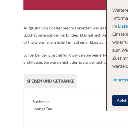
Weitere
Informa
im
Date
Aufgrund von Größenbeschränkungen war es für Schiffe bis 
Einstel
„Lochs“, miteinander verbinden. Das hat sich geändert: Geni
widerruf
of the Glens ist ein Schiff im Stil einer klassischen Luxusya
zum Wid
Schon bei der Einschiffung werden Sie bemerken, auf welch 
Zustimm
erstklassig. Sie wären nicht der Erste, der sich bei dem Ged
werden,
Impres
SPEISEN UND GETRÄNKE
Ableh
Speisesaal
Lounge Bar