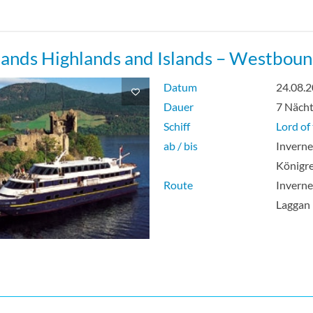
lands Highlands and Islands – Westbou
Datum
24.08.
Dauer
7 Näch
Schiff
Lord of
ab / bis
Inverne
Königre
Route
Inverne
Laggan