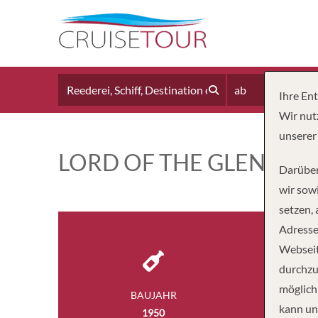
ab
Ihre En
Wir nut
unserer
LORD OF THE GLENS
Darüber
wir sowi
setzen,
Adresse
Webseit
durchzu
möglich
BAUJAHR
LÄ
kann un
1950
150 