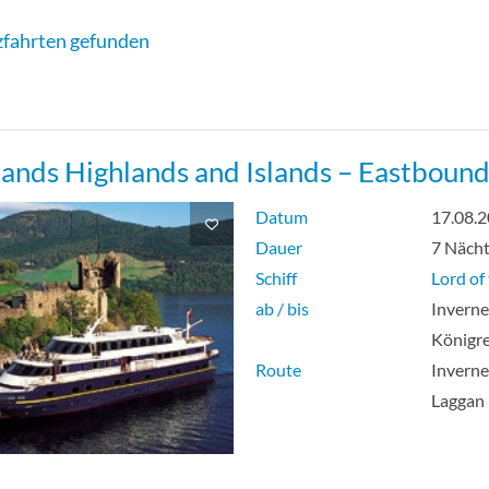
fahrten gefunden
lands Highlands and Islands – Eastboun
Datum
17.08.
Dauer
7 Näch
Schiff
Lord of
ab / bis
Inverne
Königre
Route
Inverne
Laggan