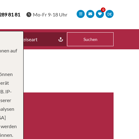
289 81 81
Mo-Fr 9-18 Uhr
DE
Reiseart
Suchen
onen auf
können
Gerät
B. IP-
nserer
nalysen
SA]
n werden
önnen.