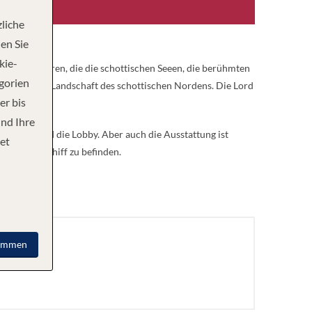
liche
en Sie
kie-
ds zu befahren, die die schottischen Seeen, die berühmten
egorien
ie großartige Landschaft des schottischen Nordens. Die Lord
er bis
und Ihre
ezeption und die Lobby. Aber auch die Ausstattung ist
et
nf-Sterne-Schiff zu befinden.
immen