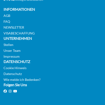
Deck 2 – Mistral
INFORMATIONEN
AGB
Aussenkabine
FAQ
NEWSLETTER
VISABESCHAFFUNG
UNTERNEHMEN
Mistral Prestige Suite-[MPS]
Stellen
Unser Team
Deck 2 – Mistral
Impressum
DATENSCHUTZ
Cookie Hinweis
Suite
Datenschutz
Wie melde ich Bedenken?
Folgen Sie Uns
Owner Suite with balcony-[OS]