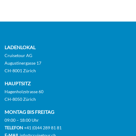
Deck 2 – Mistral
Aussenkabine
LADENLOKAL
Cruisetour AG
Mistral Junior Suite-[MJ]
Augustinergasse 17
CH-8001 Zürich
Deck 2 – Mistral
HAUPTSITZ
Hagenholzstrasse 60
Suite
CH-8050 Zürich
MONTAG BIS FREITAG
09:00 – 18:00 Uhr
Mistral Prestige Stateroom-[MP]
TELEFON
+41 (0)44 289 81 81
E-MAIL
info@cruisetour.ch