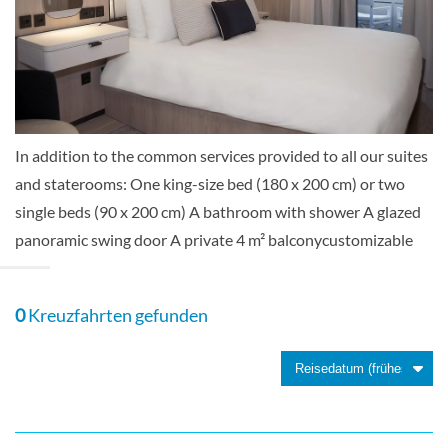
Deck 3 – Alizes
Suite
In addition to the common services provided to all our suites
and staterooms: One king-size bed (180 x 200 cm) or two
Grand Privilège Alizés Suite with
single beds (90 x 200 cm) A bathroom with shower A glazed
balcony-[GPAS]
panoramic swing door A private 4 m² balconycustomizable
Deck 3 – Alizes
0
Kreuzfahrten gefunden
Suite
Mistral Stateroom-[M]