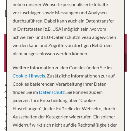
neben unserer Webseite personalisierte Inhalte
LE PONANT
vorzuschlagen sowie Messungen und Analysen
durchzuführen. Dabei kann auch ein Datentransfer
in Drittstaaten [z.B. USA] möglich sein, wo vom
Schweizer- und EU-Datenschutzniveau abgewichen
werden kann und Zugriffe von dortigen Behörden
nicht ausgeschlossen werden können.
Baujahr
Besatzung
1991
32
Weitere Information zu den Cookies finden Sie im
Cookie-Hinweis.
Zusätzliche Informationen zur auf
Cookies basierenden Verarbeitung Ihrer Daten
Erleben Sie das Privileg einer entspannenden Kreuzfahrt auf einer
Segeljacht. Man muss kein passionierter Segler sein, um auf der Le
finden Sie im
Datenschutz.
Sie können zudem
Ponant zu reisen. Auch als Liebhaber werden Sie auf Ihre Kosten
jederzeit Ihre Entscheidung über "Cookie-
kommen, auch wenn Sie leider nicht an den Segelmanövern
Einstellungen" [in der Fußzeile der Webseite] durch
teilnehmen dürfen. Wie auf einer Privatjacht wird hier in einer
Ausschalten der Kategorien widerrufen. Ein solcher
kleinen Gruppe von höchstens 64 Gästen gesegelt. Natürlich steht
Widerruf wirkt sich nicht auf die Rechtmäßigkeit der
die Crew stets für Fragen zur Verfügung. Entspannung finden Sie