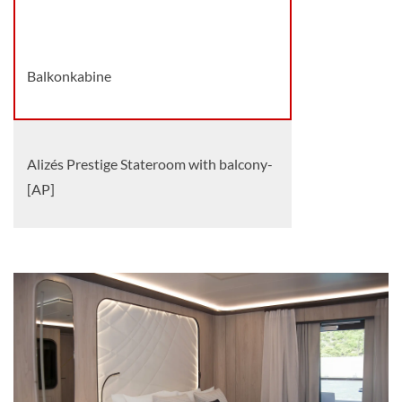
Deck 3 – Alizes
Balkonkabine
Alizés Prestige Stateroom with balcony-
[AP]
Deck 3 – Alizes
Balkonkabine
Alizés Privilege Suite with balcony-[APS]