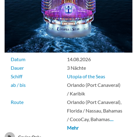
Datum
14.08.2026
Dauer
3 Nächte
Schiff
Utopia of the Seas
ab / bis
Orlando (Port Canaveral)
/ Karibik
Route
Orlando (Port Canaveral),
Florida / Nassau, Bahamas
/ CocoCay, Bahamas
…
Mehr