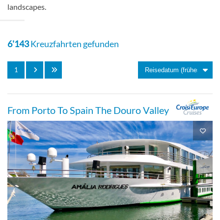
landscapes.
6'143
Kreuzfahrten gefunden
1
From Porto To Spain The Douro Valley