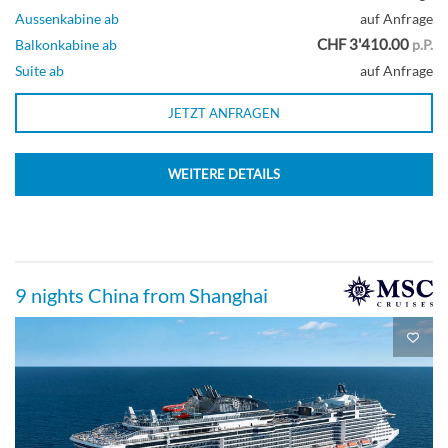
Aussenkabine ab
auf Anfrage
CHF 3'410.00
Balkonkabine ab
p.P.
Suite ab
auf Anfrage
JETZT ANFRAGEN
WEITERE DETAILS
9 nights China from Shanghai