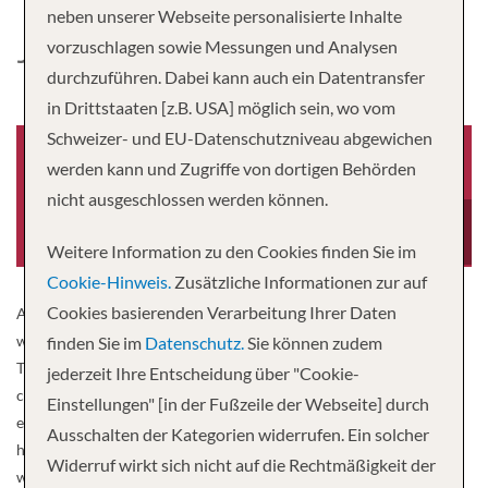
neben unserer Webseite personalisierte Inhalte
JEANINE
vorzuschlagen sowie Messungen und Analysen
durchzuführen. Dabei kann auch ein Datentransfer
in Drittstaaten [z.B. USA] möglich sein, wo vom
Schweizer- und EU-Datenschutzniveau abgewichen
werden kann und Zugriffe von dortigen Behörden
nicht ausgeschlossen werden können.
Baujahr
Besatzung
2013
5
Weitere Information zu den Cookies finden Sie im
Cookie-Hinweis.
Zusätzliche Informationen zur auf
Cookies basierenden Verarbeitung Ihrer Daten
A river cruise through edge of a barge is a soothing parenthesis
where we take the time to discover the « sweet France » otherwise.
finden Sie im
Datenschutz.
Sie können zudem
The MS Jeanine, a real cocoon of charm, navigates the French
jederzeit Ihre Entscheidung über "Cookie-
canals and offers its passengers an original, exciting and authentic
Einstellungen" [in der Fußzeile der Webseite] durch
experience. The MS Jeanine is a superb barge with 5 anchors.
Ausschalten der Kategorien widerrufen. Ein solcher
human dimension, measuring 38.50 meters long and 5.07 meters
Widerruf wirkt sich nicht auf die Rechtmäßigkeit der
wide. She can accommodate 22 passengers, in 11 cabins arranged