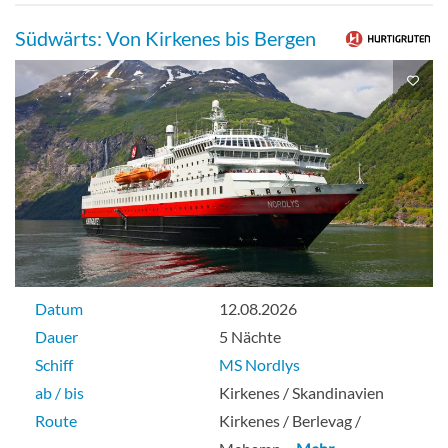
Südwärts: Von Kirkenes bis Bergen
Datum
12.08.2026
Dauer
5 Nächte
Schiff
MS Nordlys
ab / bis
Kirkenes / Skandinavien
Route
Kirkenes / Berlevag /