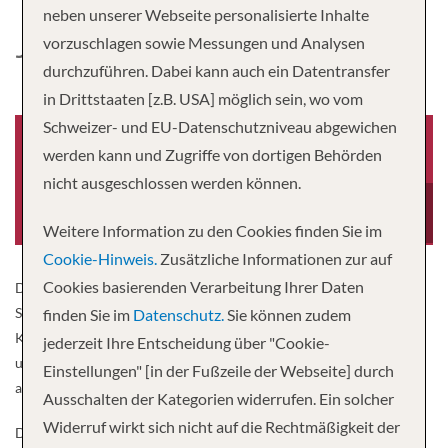
neben unserer Webseite personalisierte Inhalte
JAHAN
vorzuschlagen sowie Messungen und Analysen
durchzuführen. Dabei kann auch ein Datentransfer
in Drittstaaten [z.B. USA] möglich sein, wo vom
Schweizer- und EU-Datenschutzniveau abgewichen
werden kann und Zugriffe von dortigen Behörden
nicht ausgeschlossen werden können.
Baujahr
Länge
2011
230 fuss
Weitere Information zu den Cookies finden Sie im
Cookie-Hinweis.
Zusätzliche Informationen zur auf
Cookies basierenden Verarbeitung Ihrer Daten
Die neue Jahan bietet mit Abstand die schönsten
Schiffsunterkünfte auf dem Mekong. Mit ihren großartigen
finden Sie im
Datenschutz.
Sie können zudem
Kabinen, ihrer feinen Ausstattung, dem ausgezeichneten Service
jederzeit Ihre Entscheidung über "Cookie-
und dem hervorragenden Essen kann sich derzeit wohl kaum ein
Einstellungen" [in der Fußzeile der Webseite] durch
anderes Schiff mit ihr messen.
Ausschalten der Kategorien widerrufen. Ein solcher
Widerruf wirkt sich nicht auf die Rechtmäßigkeit der
Das Schiff ist voll klimatisiert und verfügt im Außenbereich über