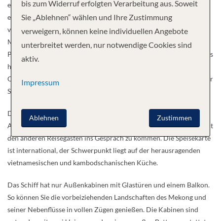
bis zum Widerruf erfolgten Verarbeitung aus. Soweit
ein Pool-Deck mit überdachten und nicht überdachten Bereichen,
Sie „Ablehnen“ wählen und Ihre Zustimmung
einen Whirlpool und eine Bar. Die Lounge auf dem Oberdeck
verfügt über eine Bibliothek, eine voll ausgestattete Bar und die
verweigern, können keine individuellen Angebote
Möglichkeit, Filme zu schauen, Dia-Shows zu zeigen und
unterbreitet werden, nur notwendige Cookies sind
Präsentationen vorzuführen. Auf der „Open Bridge“ sind Gäste stets
aktiv.
herzlich willkommen. Treffen Sie auf den Kapitän und seine
Offiziere und lassen Sie sich von Ihnen Spannendes aus der Welt der
Impressum
Seefahrt berichten.
Das Essen wird an nicht zugewiesenen Tischen serviert. Die
Ablehnen
Zustimmen
Atmosphäre ist locker und bietet die Möglichkeit, ungezwungen mit
den anderen Reisegästen ins Gespräch zu kommen. Die Speisekarte
ist international, der Schwerpunkt liegt auf der herausragenden
vietnamesischen und kambodschanischen Küche.
Das Schiff hat nur Außenkabinen mit Glastüren und einem Balkon.
So können Sie die vorbeiziehenden Landschaften des Mekong und
seiner Nebenflüsse in vollen Zügen genießen. Die Kabinen sind