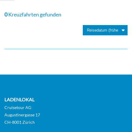
Riviera Deck
0
Kreuzfahrten gefunden
Aussenkabine
Emerald Grand Balcony Suite-[S]
Horizon Deck
Suite
LADENLOKAL
Cruisetour AG
Augustinergasse 17
CH-8001 Zürich
Owner’s One-bedroom Suite-[SA]