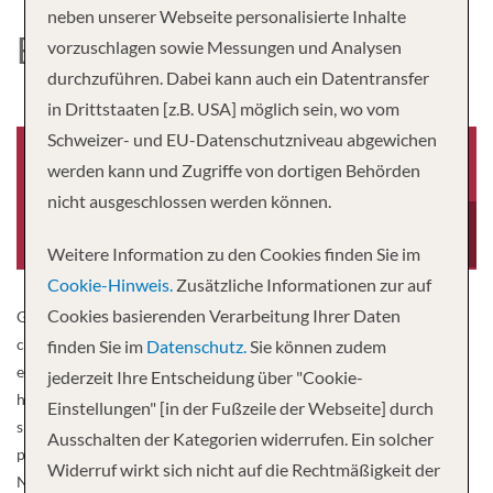
neben unserer Webseite personalisierte Inhalte
EMERALD STAR
vorzuschlagen sowie Messungen und Analysen
durchzuführen. Dabei kann auch ein Datentransfer
in Drittstaaten [z.B. USA] möglich sein, wo vom
Schweizer- und EU-Datenschutzniveau abgewichen
werden kann und Zugriffe von dortigen Behörden
nicht ausgeschlossen werden können.
Baujahr
Besatzung
2014
47
Weitere Information zu den Cookies finden Sie im
Cookie-Hinweis.
Zusätzliche Informationen zur auf
Cookies basierenden Verarbeitung Ihrer Daten
Guiding you past some of Europe’s most beautiful stretches of
countryside and through some of the continent’s most vibrant and
finden Sie im
Datenschutz.
Sie können zudem
enchanting cities; Emerald Sky ensures every minute of your
jederzeit Ihre Entscheidung über "Cookie-
holiday is exceptionally comfortable and enjoyable. From the
Einstellungen" [in der Fußzeile der Webseite] durch
spacious suites and staterooms to the contemporary, sophisticated
Ausschalten der Kategorien widerrufen. Ein solcher
public spaces, every inch of Emerald Sky has been considered.
Widerruf wirkt sich nicht auf die Rechtmäßigkeit der
Navigating the rivers Rhine, Main, Danube and Moselle; the