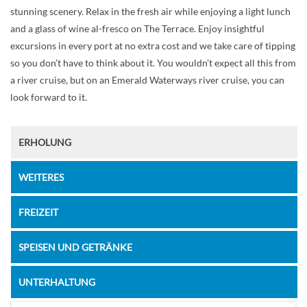
stunning scenery. Relax in the fresh air while enjoying a light lunch
and a glass of wine al-fresco on The Terrace. Enjoy insightful
excursions in every port at no extra cost and we take care of tipping
so you don’t have to think about it. You wouldn’t expect all this from
a river cruise, but on an Emerald Waterways river cruise, you can
look forward to it.
ERHOLUNG
WEITERES
FREIZEIT
SPEISEN UND GETRÄNKE
UNTERHALTUNG