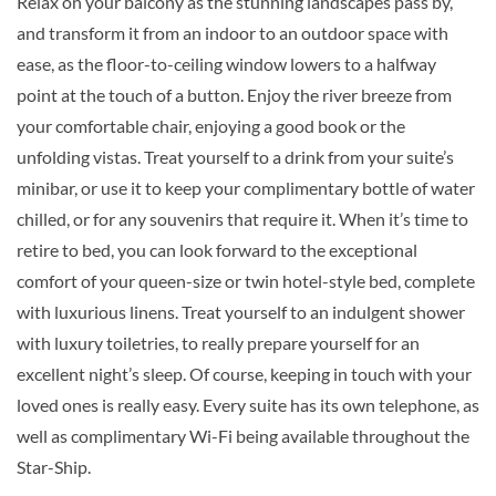
Relax on your balcony as the stunning landscapes pass by,
Stateroom-[D]
and transform it from an indoor to an outdoor space with
ease, as the floor-to-ceiling window lowers to a halfway
Riviera Deck
point at the touch of a button. Enjoy the river breeze from
your comfortable chair, enjoying a good book or the
Aussenkabine
unfolding vistas. Treat yourself to a drink from your suite’s
minibar, or use it to keep your complimentary bottle of water
chilled, or for any souvenirs that require it. When it’s time to
Emerald Stateroom-[E]
retire to bed, you can look forward to the exceptional
comfort of your queen-size or twin hotel-style bed, complete
Riviera Deck
with luxurious linens. Treat yourself to an indulgent shower
with luxury toiletries, to really prepare yourself for an
excellent night’s sleep. Of course, keeping in touch with your
Aussenkabine
loved ones is really easy. Every suite has its own telephone, as
well as complimentary Wi-Fi being available throughout the
Star-Ship.
Emerald Stateroom-[ES]