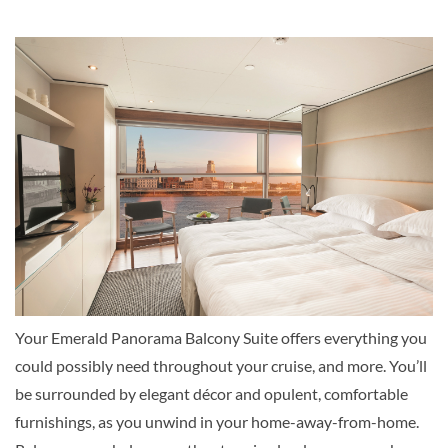
Suite
Emerald Panorama Balcony Suite-[C]
Vista Deck
Suite
Your Emerald Panorama Balcony Suite offers everything you
Complimentary bathrobes and slippers | Complimentary bottle
could possibly need throughout your cruise, and more. You’ll
Complimentary WiFi | Queen-size hotel-style bed | Safe for yo
be surrounded by elegant décor and opulent, comfortable
climate control | Flat screen TV and infotainment system | Mi
furnishings, as you unwind in your home-away-from-home.
fridge|https://static.traveltek.net/cruisepics/local_cabini