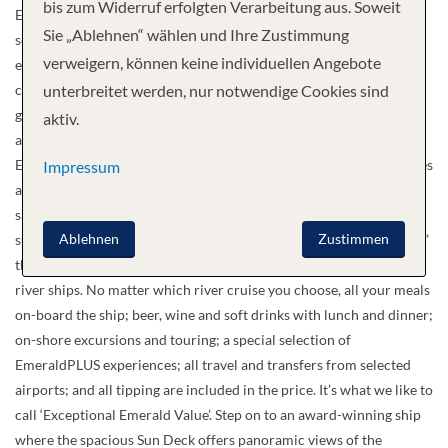
bis zum Widerruf erfolgten Verarbeitung aus. Soweit
Emerald Star, Sky, Sun, Dawn and Destiny can guide you through
Sie „Ablehnen“ wählen und Ihre Zustimmung
some of Europe’s most magical stretches of water and help you
verweigern, können keine individuellen Angebote
explore many of the continent’s most arresting and enchanting
cities. The five sister vessels, boasting a modest capacity of 182
unterbreitet werden, nur notwendige Cookies sind
guests apiece, are all blessed with a selection of wonderful
aktiv.
amenities and features. Our brand new Emerald ‘Star Ships’, the
Emerald Dawn and the Emerald Sun, have made their debut voyages
Impressum
and have received high marks from our guests. You’ll enjoy all the
same great features, including our open air system in the balcony
Ablehnen
Zustimmen
suites and the indoor/ outdoor pool area, that make the “Star Ships”
the 2014 Cruise Critic Editors’ Pick award winners for best new
river ships. No matter which river cruise you choose, all your meals
on-board the ship; beer, wine and soft drinks with lunch and dinner;
on-shore excursions and touring; a special selection of
EmeraldPLUS experiences; all travel and transfers from selected
airports; and all tipping are included in the price. It’s what we like to
call ‘Exceptional Emerald Value’. Step on to an award-winning ship
where the spacious Sun Deck offers panoramic views of the