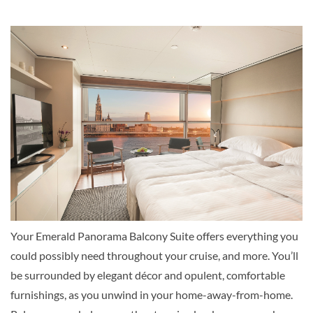
Suite
Emerald Panorama Balcony Suite-[C]
Vista Deck
Suite
Your Emerald Panorama Balcony Suite offers everything you
Complimentary bathrobes and slippers | Complimentary bottle
could possibly need throughout your cruise, and more. You’ll
Complimentary WiFi | Queen-size hotel-style bed | Safe for yo
be surrounded by elegant décor and opulent, comfortable
climate control | Flat screen TV and infotainment system | Mi
furnishings, as you unwind in your home-away-from-home.
|https://static.traveltek.net/cruisepics/local_cabinimages/