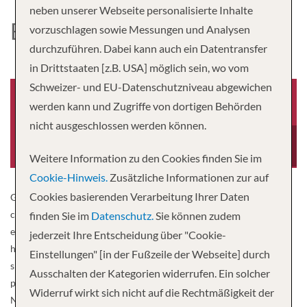
neben unserer Webseite personalisierte Inhalte
EMERALD DAWN
vorzuschlagen sowie Messungen und Analysen
durchzuführen. Dabei kann auch ein Datentransfer
in Drittstaaten [z.B. USA] möglich sein, wo vom
Schweizer- und EU-Datenschutzniveau abgewichen
werden kann und Zugriffe von dortigen Behörden
nicht ausgeschlossen werden können.
Baujahr
Besatzung
2015
47
Weitere Information zu den Cookies finden Sie im
Cookie-Hinweis.
Zusätzliche Informationen zur auf
Cookies basierenden Verarbeitung Ihrer Daten
Guiding you past some of Europe’s most beautiful stretches of
countryside and through some of the continent’s most vibrant and
finden Sie im
Datenschutz.
Sie können zudem
enchanting cities; Emerald Sky ensures every minute of your
jederzeit Ihre Entscheidung über "Cookie-
holiday is exceptionally comfortable and enjoyable. From the
Einstellungen" [in der Fußzeile der Webseite] durch
spacious suites and staterooms to the contemporary, sophisticated
Ausschalten der Kategorien widerrufen. Ein solcher
public spaces, every inch of Emerald Sky has been considered.
Widerruf wirkt sich nicht auf die Rechtmäßigkeit der
Navigating the rivers Rhine, Main, Danube and Moselle; the