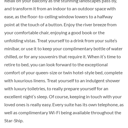
Relax on your balcony as the stunning landscapes pass by,
Stateroom-[D]
and transform it from an indoor to an outdoor space with
ease, as the floor-to-ceiling window lowers to a halfway
Riviera Deck
point at the touch of a button. Enjoy the river breeze from
your comfortable chair, enjoying a good book or the
Aussenkabine
unfolding vistas. Treat yourself to a drink from your suite’s
minibar, or use it to keep your complimentary bottle of water
chilled, or for any souvenirs that require it. When it’s time to
Emerald Stateroom-[E]
retire to bed, you can look forward to the exceptional
comfort of your queen-size or twin hotel-style bed, complete
Riviera Deck
with luxurious linens. Treat yourself to an indulgent shower
with luxury toiletries, to really prepare yourself for an
excellent night’s sleep. Of course, keeping in touch with your
Aussenkabine
loved ones is really easy. Every suite has its own telephone, as
well as complimentary Wi-Fi being available throughout the
Star-Ship.
Complimentary bathrobes and slippers | Complimentary bottle