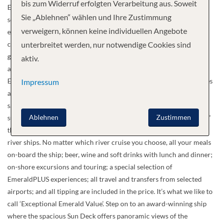
bis zum Widerruf erfolgten Verarbeitung aus. Soweit
Emerald Star, Sky, Sun, Dawn and Destiny can guide you through
Sie „Ablehnen“ wählen und Ihre Zustimmung
some of Europe’s most magical stretches of water and help you
verweigern, können keine individuellen Angebote
explore many of the continent’s most arresting and enchanting
cities. The five sister vessels, boasting a modest capacity of 182
unterbreitet werden, nur notwendige Cookies sind
guests apiece, are all blessed with a selection of wonderful
aktiv.
amenities and features. Our brand new Emerald ‘Star Ships’, the
Emerald Dawn and the Emerald Sun, have made their debut voyages
Impressum
and have received high marks from our guests. You’ll enjoy all the
same great features, including our open air system in the balcony
Ablehnen
Zustimmen
suites and the indoor/ outdoor pool area, that make the “Star Ships”
the 2014 Cruise Critic Editors’ Pick award winners for best new
river ships. No matter which river cruise you choose, all your meals
on-board the ship; beer, wine and soft drinks with lunch and dinner;
on-shore excursions and touring; a special selection of
EmeraldPLUS experiences; all travel and transfers from selected
airports; and all tipping are included in the price. It’s what we like to
call ‘Exceptional Emerald Value’. Step on to an award-winning ship
where the spacious Sun Deck offers panoramic views of the