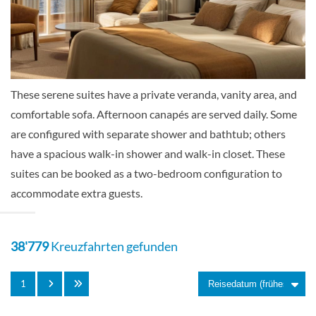
Suite
These serene suites have a private veranda, vanity area, and
Junior Penthouse Panorama Suite-[JPP]
comfortable sofa. Afternoon canapés are served daily. Some
are configured with separate shower and bathtub; others
Deck 8
have a spacious walk-in shower and walk-in closet. These
suites can be booked as a two-bedroom configuration to
Suite
accommodate extra guests.
38'779
Kreuzfahrten gefunden
Junior Penthouse Suite-[JPS]
1
Deck 9