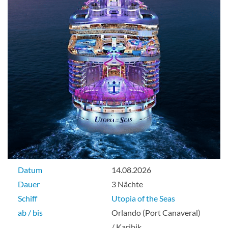
Datum
14.08.2026
Dauer
3 Nächte
Schiff
Utopia of the Seas
ab / bis
Orlando (Port Canaveral)
/ Karibik