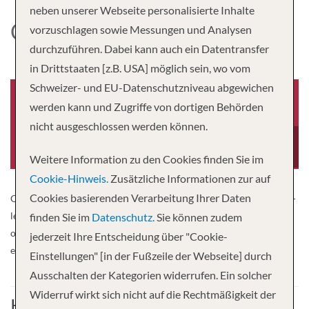
neben unserer Webseite personalisierte Inhalte
CRYSTAL GRACE
vorzuschlagen sowie Messungen und Analysen
durchzuführen. Dabei kann auch ein Datentransfer
in Drittstaaten [z.B. USA] möglich sein, wo vom
Schweizer- und EU-Datenschutzniveau abgewichen
werden kann und Zugriffe von dortigen Behörden
nicht ausgeschlossen werden können.
Baujahr
Tonnage
2027
61,800
Weitere Information zu den Cookies finden Sie im
Cookie-Hinweis.
Zusätzliche Informationen zur auf
Cookies basierenden Verarbeitung Ihrer Daten
Our first new ocean ship in 25 years will represent a bold, industry-
leading evolution of Crystal’s celebrated heritage. You can expect
finden Sie im
Datenschutz.
Sie können zudem
our signature elegance and much-loved favorites along with some
jederzeit Ihre Entscheidung über "Cookie-
exciting, new-to-Crystal features.
Einstellungen" [in der Fußzeile der Webseite] durch
Ausschalten der Kategorien widerrufen. Ein solcher
Widerruf wirkt sich nicht auf die Rechtmäßigkeit der
Kabine