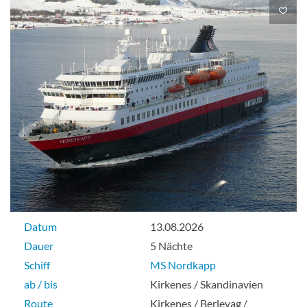
Datum
13.08.2026
Dauer
5 Nächte
Schiff
MS Nordkapp
ab / bis
Kirkenes / Skandinavien
Route
Kirkenes / Berlevag /