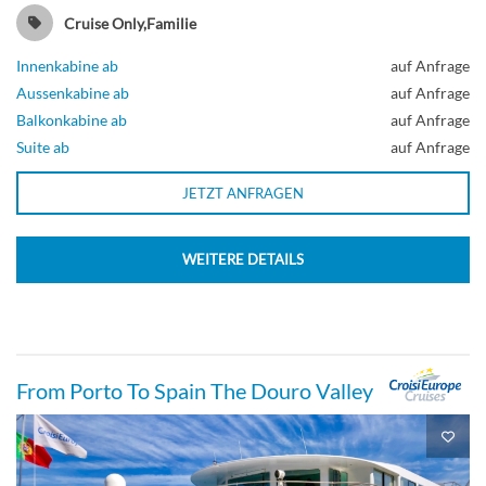
Suite
Cruise Only,Familie
Innenkabine ab
auf Anfrage
Aussenkabine ab
auf Anfrage
Penthouse Suite-[PS]
Balkonkabine ab
auf Anfrage
Suite ab
auf Anfrage
Deck 6
JETZT ANFRAGEN
Suite
WEITERE DETAILS
Premium Veranda-[PV]
From Porto To Spain The Douro Valley
Deck 6
Balkonkabine