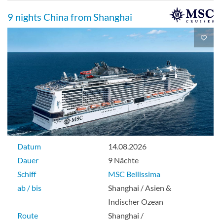
9 nights China from Shanghai
Datum
14.08.2026
Dauer
9 Nächte
Schiff
MSC Bellissima
ab / bis
Shanghai / Asien &
Indischer Ozean
Route
Shanghai /