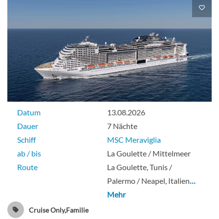
Datum
13.08.2026
Dauer
7 Nächte
Schiff
MSC Meraviglia
ab / bis
La Goulette / Mittelmeer
Route
La Goulette, Tunis /
Palermo / Neapel, Italien
…
Mehr
Cruise Only,Familie