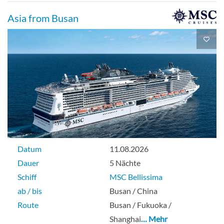
Suite
Asia from Busan
Crystal Owner’s Suite-[OS]
Deck 8
Suite
Datum
11.08.2026
Dauer
5 Nächte
Penthouse Panorama Suite-[PPS]
Schiff
MSC Bellissima
ab / bis
Busan / China
Deck 7
Route
Busan / Fukuoka /
Shanghai
… Mehr