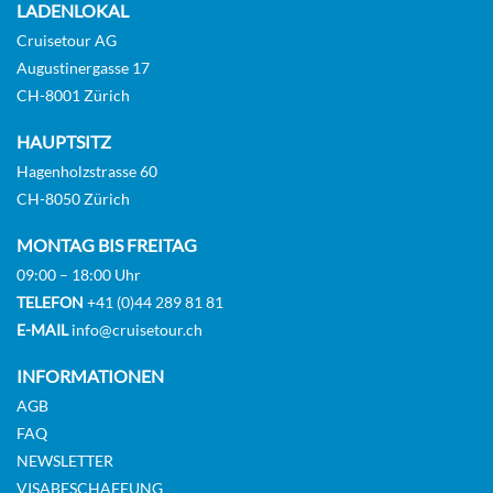
LADENLOKAL
Cruisetour AG
Balkonkabine
Augustinergasse 17
CH-8001 Zürich
HAUPTSITZ
Concierge Class-[C5]
Hagenholzstrasse 60
CH-8050 Zürich
MONTAG BIS FREITAG
Balkonkabine
09:00 – 18:00 Uhr
TELEFON
+41 (0)44 289 81 81
E-MAIL
info@cruisetour.ch
Celebrity Suite-[CS]
INFORMATIONEN
AGB
FAQ
Deck 11
NEWSLETTER
VISABESCHAFFUNG