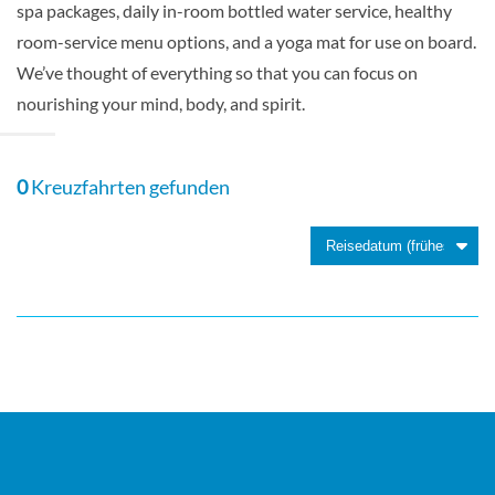
spa packages, daily in-room bottled water service, healthy
room-service menu options, and a yoga mat for use on board.
Deck 10
We’ve thought of everything so that you can focus on
nourishing your mind, body, and spirit.
Balkonkabine
0
Kreuzfahrten gefunden
Concierge Class (Partial View)-[C3]
Deck 11
Balkonkabine
Concierge Class-[C4]