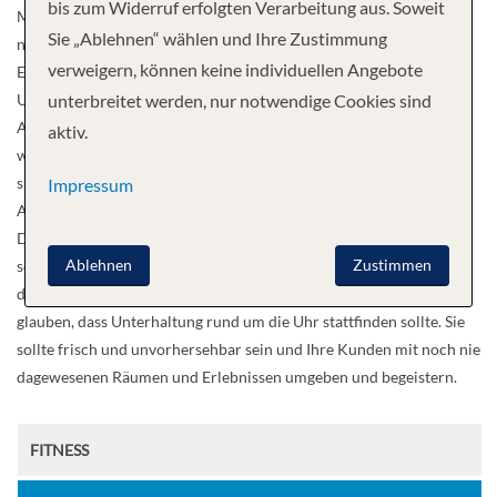
bis zum Widerruf erfolgten Verarbeitung aus. Soweit
Möglichkeiten für sie, neue Energie zu tanken wie nie zuvor. Ein
Sie „Ablehnen“ wählen und Ihre Zustimmung
neuer Punkt auf ihrer Bucket List. Aufregende Tage voller
verweigern, können keine individuellen Angebote
Entdeckungen verdienen außergewöhnliche Orte zum Auftanken.
Unser Angebot an Unterkünften wurde kunstvoll gestaltet, um den
unterbreitet werden, nur notwendige Cookies sind
Aufenthalt Ihrer Kunden warm und einladend zu gestalten. Sie
aktiv.
werden sich an stilvollem Design erfreuen. In exquisite Betten
sinken. Atemberaubende Ausblicke genießen. Von ihrem erhöhten
Impressum
Aussichtspunkt aus zusehen, wie die Welt an ihnen vorbeigleitet.
Das Unterhaltungsangebot an Bord ist ebenso revolutionär und
Ablehnen
Zustimmen
sorgfältig gestaltet wie das Schiff selbst. Tatsächlich verändern wir
die Zukunft der Unterhaltung auf See – und überall sonst. Wir
glauben, dass Unterhaltung rund um die Uhr stattfinden sollte. Sie
sollte frisch und unvorhersehbar sein und Ihre Kunden mit noch nie
dagewesenen Räumen und Erlebnissen umgeben und begeistern.
FITNESS