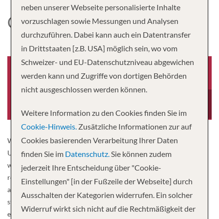
neben unserer Webseite personalisierte Inhalte
CELEBRITY XCEL
vorzuschlagen sowie Messungen und Analysen
durchzuführen. Dabei kann auch ein Datentransfer
in Drittstaaten [z.B. USA] möglich sein, wo vom
Schweizer- und EU-Datenschutzniveau abgewichen
werden kann und Zugriffe von dortigen Behörden
nicht ausgeschlossen werden können.
Baujahr
Besatzung
2024
1,400
Weitere Information zu den Cookies finden Sie im
Cookie-Hinweis.
Zusätzliche Informationen zur auf
Cookies basierenden Verarbeitung Ihrer Daten
Wir haben nicht einfach nur ein Schiff gebaut. Wir haben den
Urlaub geschaffen, an den sich Ihre Kunden für immer erinnern
finden Sie im
Datenschutz.
Sie können zudem
werden. Das Restaurant, das sie nie vergessen werden. Den
jederzeit Ihre Entscheidung über "Cookie-
romantischen Abend, der so schön ist, dass er den ganzen Tag
Einstellungen" [in der Fußzeile der Webseite] durch
anhält. Den Tag am Pool, der alle anderen Pooltage in den Schatten
Ausschalten der Kategorien widerrufen. Ein solcher
stellt. Wir haben neue Wege geschaffen, wie Ihre Kunden die Welt
Widerruf wirkt sich nicht auf die Rechtmäßigkeit der
erkunden können, noch bevor sie dort ankommen. Neue