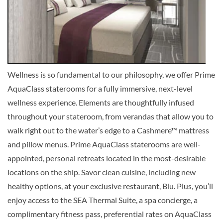
Aqua Sky Suite-[AS]
Deck 10
Suite
Wellness is so fundamental to our philosophy, we offer Prime
AquaClass staterooms for a fully immersive, next-level
wellness experience. Elements are thoughtfully infused
Prime Concierge Class-[C1]
throughout your stateroom, from verandas that allow you to
walk right out to the water’s edge to a Cashmere™ mattress
Deck 11
and pillow menus. Prime AquaClass staterooms are well-
appointed, personal retreats located in the most-desirable
Balkonkabine
locations on the ship. Savor clean cuisine, including new
healthy options, at your exclusive restaurant, Blu. Plus, you’ll
enjoy access to the SEA Thermal Suite, a spa concierge, a
complimentary fitness pass, preferential rates on AquaClass
Concierge Class-[C2]