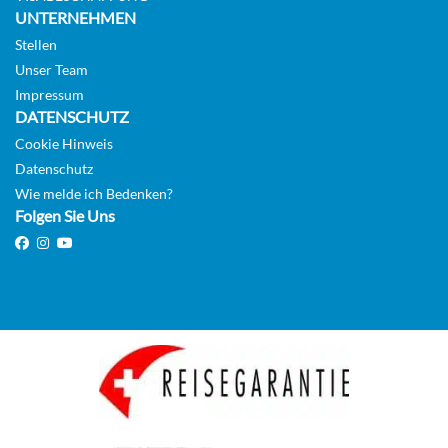
Suite
UNTERNEHMEN
Stellen
Unser Team
Impressum
Deluxe Inside-[DI]
DATENSCHUTZ
Cookie Hinweis
Deck 10
Datenschutz
Wie melde ich Bedenken?
Folgen Sie Uns
Innenkabine
Deluxe Ocean View-[DO]
Deck 8
Aussenkabine