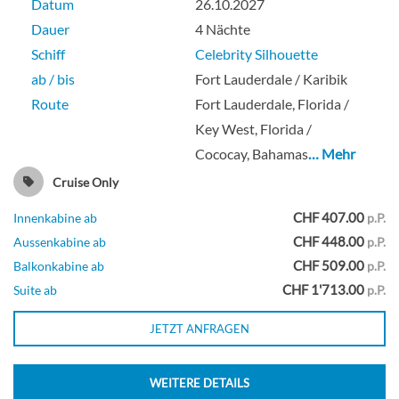
Datum
26.10.2027
Deck Vista
Dauer
4 Nächte
Schiff
Celebrity Silhouette
Suite
ab / bis
Fort Lauderdale / Karibik
Route
Fort Lauderdale, Florida /
Key West, Florida /
Cococay, Bahamas
… Mehr
Prime Inside-[I1]
Cruise Only
Deck Panorama
CHF 407.00
Innenkabine ab
p.P.
CHF 448.00
Aussenkabine ab
p.P.
Innenkabine
CHF 509.00
Balkonkabine ab
p.P.
CHF 1'713.00
Suite ab
p.P.
JETZT ANFRAGEN
Inside-[I2]
WEITERE DETAILS