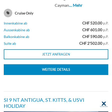
Suite
Cayman
… Mehr
Cruise Only
CHF 520.00
Innenkabine ab
p.P.
Sunset Concierge Class-[SC]
CHF 601.00
Aussenkabine ab
p.P.
CHF 590.00
Balkonkabine ab
p.P.
Deck Panorama
CHF 2'502.00
Suite ab
p.P.
Balkonkabine
JETZT ANFRAGEN
WEITERE DETAILS
Sunset Sky Suite-[SS]
Deck Continental
SI 9 NT ANTIGUA, ST. KITTS, & USVI
HOLIDAY
Suite