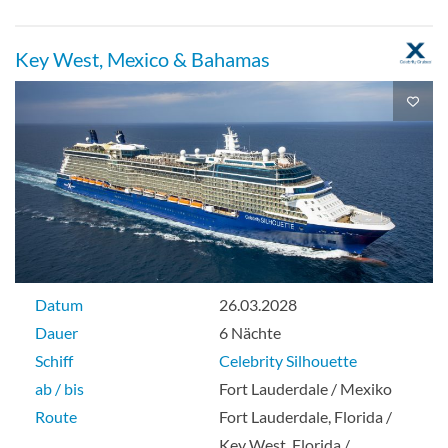
Key West, Mexico & Bahamas
Datum
26.03.2028
Dauer
6 Nächte
Schiff
Celebrity Silhouette
ab / bis
Fort Lauderdale / Mexiko
Route
Fort Lauderdale, Florida /
Key West, Florida /