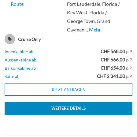
Route
Fort Lauderdale, Florida /
Aussenkabine
Key West, Florida /
George Town, Grand
Cayman
… Mehr
Cruise Only
Ocean View-[O2]
CHF 568.00
Innenkabine ab
p.P.
CHF 666.00
Deck Plaza
Aussenkabine ab
p.P.
CHF 654.00
Balkonkabine ab
p.P.
CHF 2'341.00
Suite ab
p.P.
Aussenkabine
JETZT ANFRAGEN
Penthouse Suite-[PS]
WEITERE DETAILS
Deck Penthouse