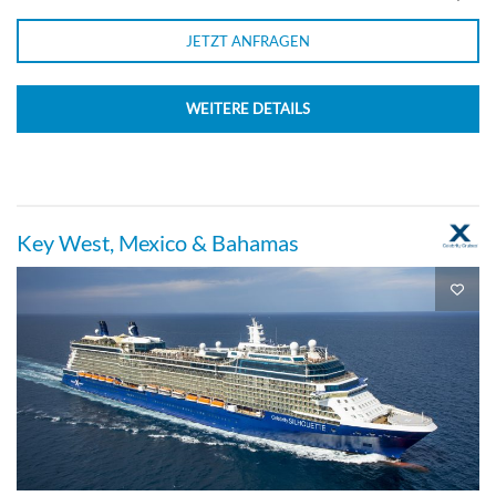
JETZT ANFRAGEN
Guarantee Interior-[Z]
WEITERE DETAILS
Innenkabine
Key West, Mexico & Bahamas