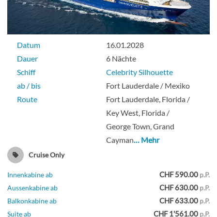
Balkonkabine
Datum
16.01.2028
Dauer
6 Nächte
Guarantee Concierge Class-[XC]
Schiff
Celebrity Silhouette
ab / bis
Fort Lauderdale / Mexiko
Route
Fort Lauderdale, Florida /
Balkonkabine
Key West, Florida /
George Town, Grand
Cayman
… Mehr
Guarantee Ocean View -[Y]
Cruise Only
CHF 590.00
Innenkabine ab
p.P.
CHF 630.00
Aussenkabine ab
p.P.
Aussenkabine
CHF 633.00
Balkonkabine ab
p.P.
CHF 1'561.00
Suite ab
p.P.