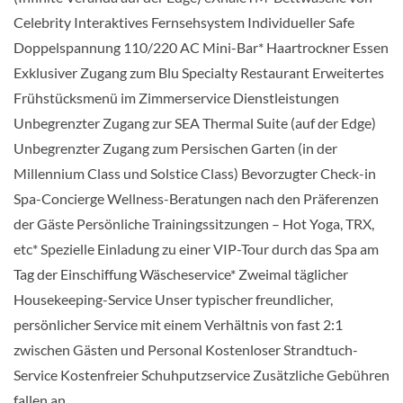
Concierge Klasse-[C2]
Celebrity Interaktives Fernsehsystem Individueller Safe
Doppelspannung 110/220 AC Mini-Bar* Haartrockner Essen
Deck Panorama
Exklusiver Zugang zum Blu Specialty Restaurant Erweitertes
Frühstücksmenü im Zimmerservice Dienstleistungen
Balkonkabine
Unbegrenzter Zugang zur SEA Thermal Suite (auf der Edge)
Unbegrenzter Zugang zum Persischen Garten (in der
Millennium Class und Solstice Class) Bevorzugter Check-in
Concierge Class-[C4]
Spa-Concierge Wellness-Beratungen nach den Präferenzen
der Gäste Persönliche Trainingssitzungen – Hot Yoga, TRX,
Deck Panorama
etc* Spezielle Einladung zu einer VIP-Tour durch das Spa am
Tag der Einschiffung Wäscheservice* Zweimal täglicher
Housekeeping-Service Unser typischer freundlicher,
Balkonkabine
persönlicher Service mit einem Verhältnis von fast 2:1
zwischen Gästen und Personal Kostenloser Strandtuch-
Service Kostenfreier Schuhputzservice Zusätzliche Gebühren
Celebrity Suite-[CS]
fallen an