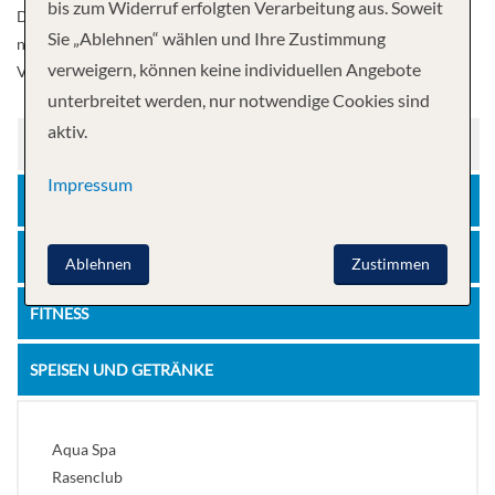
bis zum Widerruf erfolgten Verarbeitung aus. Soweit
Das Spa auf der Silhouette setzt mit neuen Anwendungsräumen,
Sie „Ablehnen“ wählen und Ihre Zustimmung
neuen Fußböden und vielem mehr neue Maßstäbe in puncto
verweigern, können keine individuellen Angebote
Verjüngung.
unterbreitet werden, nur notwendige Cookies sind
aktiv.
FREIZEIT
Impressum
UNTERHALTUNG
ERHOLUNG
Ablehnen
Zustimmen
FITNESS
SPEISEN UND GETRÄNKE
Aqua Spa
Rasenclub