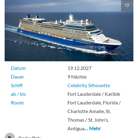
Deluxe Außenkabine mit Veranda-[SV]
Deck Continental
Balkonkabine
Datum
19.12.2027
Dauer
9 Nächte
Schiff
Celebrity Silhouette
Prime Veranda-[V1]
ab / bis
Fort Lauderdale / Karibik
Route
Fort Lauderdale, Florida /
Deck Continental
Charlotte Amalie, St.
Thomas / St. John's,
Balkonkabine
Antigua
… Mehr