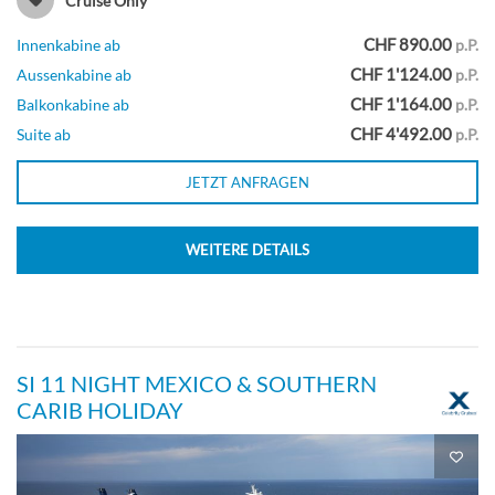
Cruise Only
CHF 890.00
Innenkabine ab
p.P.
Veranda-[V2]
CHF 1'124.00
Aussenkabine ab
p.P.
CHF 1'164.00
Balkonkabine ab
p.P.
Deck Continental
CHF 4'492.00
Suite ab
p.P.
JETZT ANFRAGEN
Balkonkabine
WEITERE DETAILS
Veranda (Partial View)-[V3]
Deck Continental
SI 11 NIGHT MEXICO & SOUTHERN
CARIB HOLIDAY
Balkonkabine