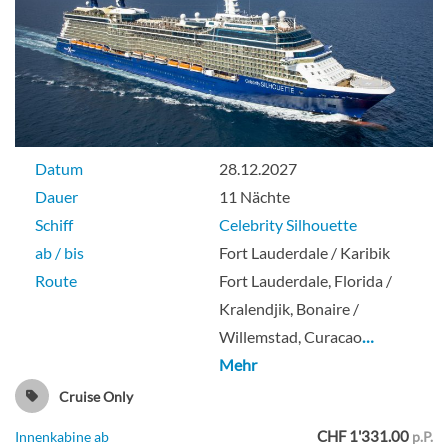
Veranda-[V4]
Deck Continental
Balkonkabine
Datum
28.12.2027
Dauer
11 Nächte
Schiff
Celebrity Silhouette
Veranda-[V5]
ab / bis
Fort Lauderdale / Karibik
Route
Fort Lauderdale, Florida /
Kralendjik, Bonaire /
Deck Continental
Willemstad, Curacao
…
Mehr
Balkonkabine
Cruise Only
CHF 1'331.00
Innenkabine ab
p.P.