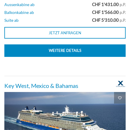
CHF 1'431.00
Aussenkabine ab
p.P.
Barrierefreie Suite-[W]
CHF 1'566.00
Balkonkabine ab
p.P.
CHF 5'310.00
Suite ab
p.P.
Suite
JETZT ANFRAGEN
WEITERE DETAILS
Guarantee Veranda-[X]
Balkonkabine
Key West, Mexico & Bahamas
Guarantee Aqua Class-[XA]