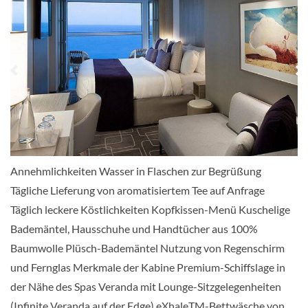
Aqua Sky Suite-[AS]
Deck Resort
Suite
Concierge Klasse-[C1]
Annehmlichkeiten Wasser in Flaschen zur Begrüßung
Tägliche Lieferung von aromatisiertem Tee auf Anfrage
Deck Panorama
Täglich leckere Köstlichkeiten Kopfkissen-Menü Kuschelige
Bademäntel, Hausschuhe und Handtücher aus 100%
Balkonkabine
Baumwolle Plüsch-Bademäntel Nutzung von Regenschirm
und Fernglas Merkmale der Kabine Premium-Schiffslage in
der Nähe des Spas Veranda mit Lounge-Sitzgelegenheiten
(Infinite Veranda auf der Edge) eXhaleTM-Bettwäsche von