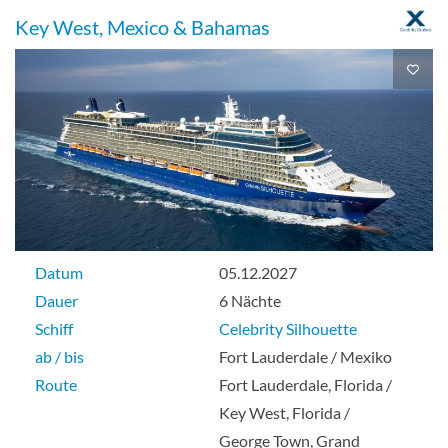
Suite
Key West, Mexico & Bahamas
Royal Suite-[RS]
Deck Sky
Suite
Datum
05.12.2027
Dauer
6 Nächte
Schiff
Celebrity Silhouette
Sky Suite-[S1]
ab / bis
Fort Lauderdale / Mexiko
Route
Fort Lauderdale, Florida /
Deck Resort
Key West, Florida /
George Town, Grand