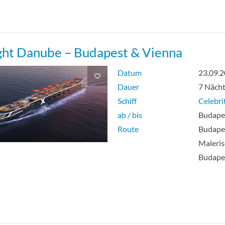
ght Danube – Budapest & Vienna
Datum
23.09.
Dauer
7 Näch
Schiff
Celebri
ab / bis
Budapes
Route
Budapes
Maleri
Budape