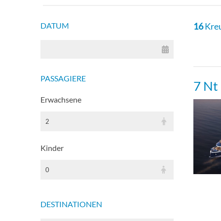
Skyli
DATUM
16
Kreu
Suit
PASSAGIERE
7 Nt
Erwachsene
2
Kinder
0
DESTINATIONEN