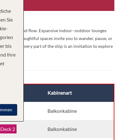
liche
en Sie
kie-
d on freedom and flow. Expansive indoor–outdoor lounges
egorien
ly calm. Thoughtful spaces invite you to wander, pause, or
er bis
ion. Here, every part of the ship is an invitation to explore
und Ihre
et
Deck
Kabinenart
immen
Deck 3
Balkonkabine
Deck 2
Balkonkabine