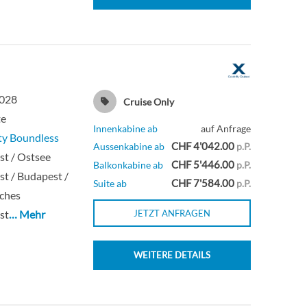
2028
Cruise Only
te
Innenkabine ab
auf Anfrage
ty Boundless
CHF 4'042.00
Aussenkabine ab
p.P.
t / Ostsee
CHF 5'446.00
Balkonkabine ab
p.P.
t / Budapest /
CHF 7'584.00
Suite ab
p.P.
sches
st
… Mehr
JETZT ANFRAGEN
WEITERE DETAILS