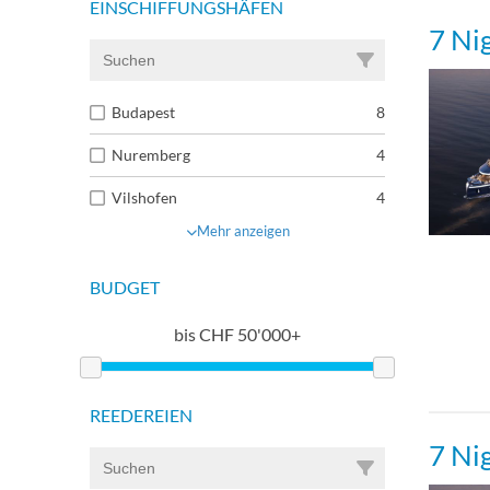
EINSCHIFFUNGSHÄFEN
7 Ni
Budapest
8
Nuremberg
4
Vilshofen
4
Mehr anzeigen
BUDGET
bis
CHF
50'000+
REEDEREIEN
7 Ni