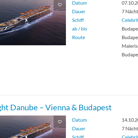
Datum
07.10.
Dauer
7 Näch
Schiff
Celebri
ab / bis
Budapes
Route
Budapes
Maleri
Budape
ght Danube – Vienna & Budapest
Datum
14.10.
Dauer
7 Näch
Schiff
Celebri