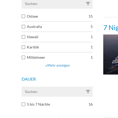
Ostsee
15
7 Ni
Australia
5
Hawaii
1
Karibik
1
Mittelmeer
1
Mehr anzeigen
DAUER
5 bis 7 Nächte
16