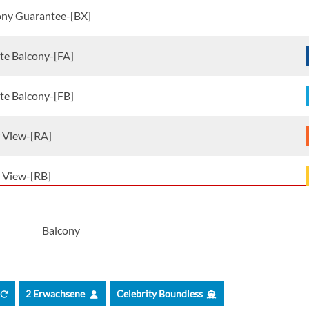
ony Guarantee-[BX]
ite Balcony-[FA]
ite Balcony-[FB]
r View-[RA]
r View-[RB]
r View Guarantee-[RX]
Balcony
 Balcony Suite-[SA]
2 Erwachsene
Celebrity Boundless
 Balcony Suite-[SB]