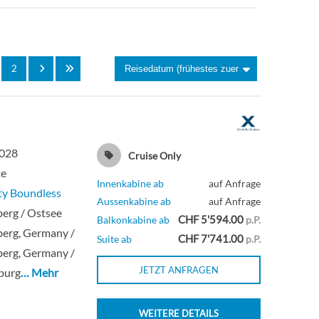
Deck 3
Suite
Suite
2
2028
Cruise Only
te
Innenkabine ab
auf Anfrage
ty Boundless
Aussenkabine ab
auf Anfrage
erg / Ostsee
CHF 5'594.00
Balkonkabine ab
p.P.
erg, Germany /
CHF 7'741.00
Suite ab
p.P.
erg, Germany /
JETZT ANFRAGEN
burg
… Mehr
WEITERE DETAILS