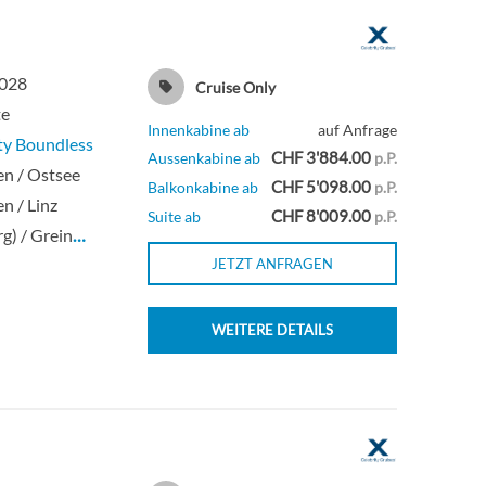
2028
Cruise Only
te
Innenkabine ab
auf Anfrage
ty Boundless
CHF 3'884.00
Aussenkabine ab
p.P.
en / Ostsee
CHF 5'098.00
Balkonkabine ab
p.P.
en / Linz
CHF 8'009.00
Suite ab
p.P.
rg) / Grein
…
JETZT ANFRAGEN
WEITERE DETAILS