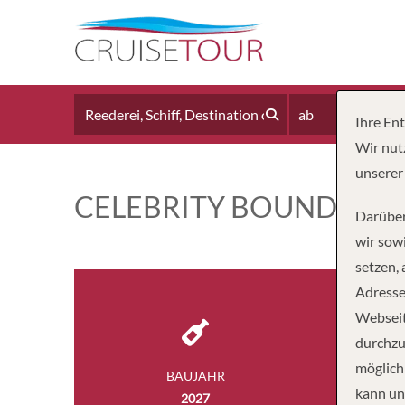
ab
Ihre En
Wir nut
unserer
CELEBRITY BOUNDLESS
Darüber
wir sowi
setzen,
Adresse
Webseit
durchzu
möglich
BAUJAHR
kann un
2027