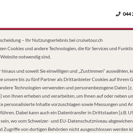
044 
Erwachsene
Kinder
Dauer
tscheidung – Ihr Nutzungserlebnis bei cruisetour.ch
zen Cookies und andere Technologien, die für Services und Funkti
 Website notwendig sind.
 hinaus und soweit Sie einwilligen und „Zustimmen“ auswählen, 
e unsere bis zu fünf Partner als Drittanbieter Cookies auf Ihrem 
 andere Technologien verwenden und personenbezogene Daten [z. 
] von Ihnen erheben und verarbeiten, um Ihnen auf oder neben u
e personalisierte Inhalte vorzuschlagen sowie Messungen und A
führen. Dabei kann auch ein Datentransfer in Drittstaaten [z.B. U
 sein, wo vom Schweizer- und EU-Datenschutzniveau abgewiche
d Zugriffe von dortigen Behörden nicht ausgeschlossen werden k