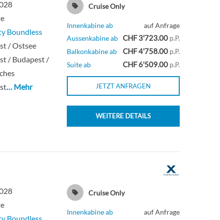
2028
Cruise Only
te
Innenkabine ab
auf Anfrage
ty Boundless
CHF 3'723.00
Aussenkabine ab
p.P.
t / Ostsee
CHF 4'758.00
Balkonkabine ab
p.P.
t / Budapest /
CHF 6'509.00
Suite ab
p.P.
sches
st
… Mehr
JETZT ANFRAGEN
WEITERE DETAILS
2028
Cruise Only
te
Innenkabine ab
auf Anfrage
ty Boundless