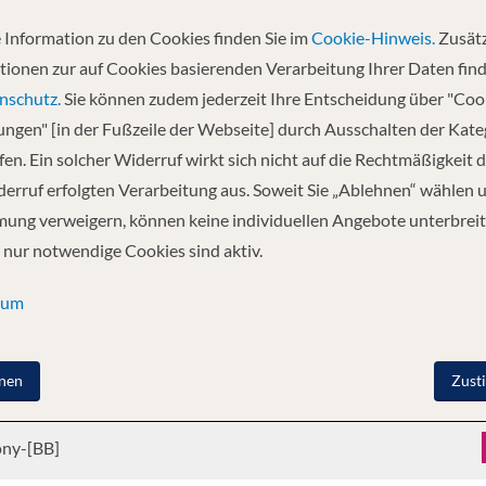
 Information zu den Cookies finden Sie im
Cookie-Hinweis.
Zusätz
tionen zur auf Cookies basierenden Verarbeitung Ihrer Daten find
nschutz.
Sie können zudem jederzeit Ihre Entscheidung über "Coo
y, pairing next-generation engineering with a design philosophy centere
lungen" [in der Fußzeile der Webseite] durch Ausschalten der Kat
brid-assisted propulsion keeps each journey quiet, smooth, and remarkab
en. Ein solcher Widerruf wirkt sich nicht auf die Rechtmäßigkeit d
ered dining pods to open-air terraces created for conversation and connect
erruf erfolgten Verarbeitung aus. Soweit Sie „Ablehnen“ wählen 
ung verweigern, können keine individuellen Angebote unterbreit
 nur notwendige Cookies sind aktiv.
sum
nenkategorie
nen
Zust
ony-[BA]
ony-[BB]