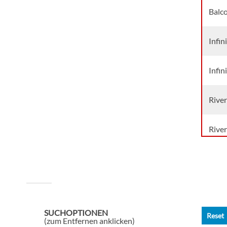
Balc
Infin
Infin
Rive
Rive
Rive
Vista
SUCHOPTIONEN
Reset
Vista
(zum Entfernen anklicken)