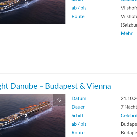
ab / bis
Vilshof
Route
Vilshof
(Salzbu
Mehr
ght Danube – Budapest & Vienna
Datum
21.10.
Dauer
7 Näch
Schiff
Celebri
ab / bis
Budapes
Route
Budapes