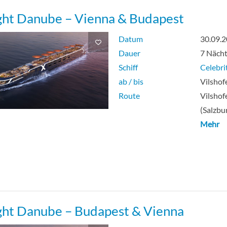
ght Danube – Vienna & Budapest
Datum
30.09.
Dauer
7 Näch
Schiff
Celebri
ab / bis
Vilshof
Route
Vilshof
(Salzbu
Mehr
ght Danube – Budapest & Vienna