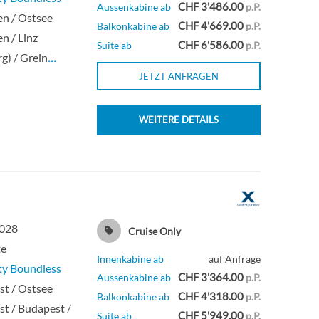
CHF 3'486.00
Aussenkabine ab
p.P.
en / Ostsee
CHF 4'669.00
Balkonkabine ab
p.P.
en / Linz
CHF 6'586.00
Suite ab
p.P.
rg) / Grein
…
JETZT ANFRAGEN
WEITERE DETAILS
2028
Cruise Only
te
Innenkabine ab
auf Anfrage
ty Boundless
CHF 3'364.00
Aussenkabine ab
p.P.
t / Ostsee
CHF 4'318.00
Balkonkabine ab
p.P.
t / Budapest /
CHF 5'949.00
Suite ab
p.P.