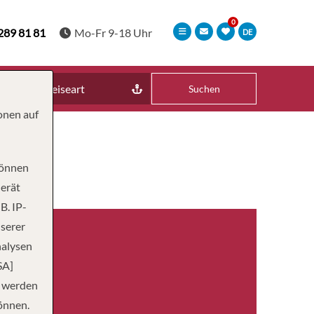
289 81 81
Mo-Fr 9-18 Uhr
DE
Reiseart
Suchen
onen auf
können
Gerät
B. IP-
nserer
nalysen
SA]
n werden
önnen.