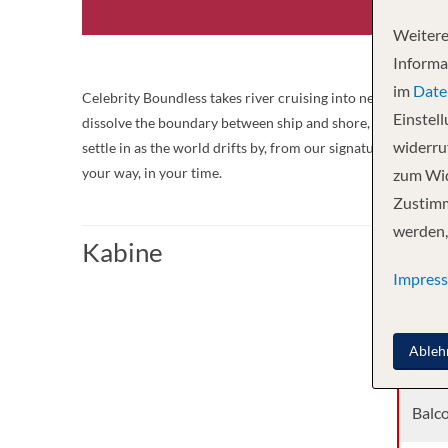
Weitere
Informa
im
Date
Celebrity Boundless takes river cruising into new territor
Einstel
dissolve the boundary between ship and shore, while our hy
widerruf
settle in as the world drifts by, from our signature cantilev
your way, in your time.
zum Wid
Zustimm
werden,
Kabine
Impres
Kabi
Ableh
Balc
Balc