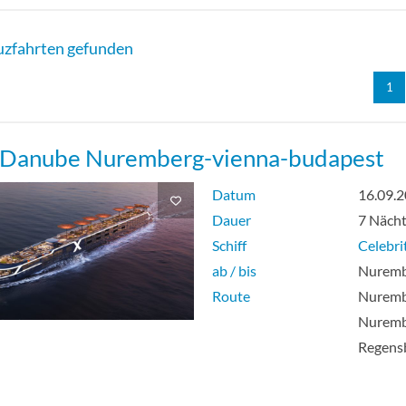
ght Infinite Balcony Suite-[SF]
zfahrten gefunden
e Guarantee-[SX]
1
 Danube Nuremberg-vienna-budapest
Datum
16.09.
Dauer
7 Näch
Schiff
Celebri
ab / bis
Nuremb
Route
Nuremb
Nuremb
Regens