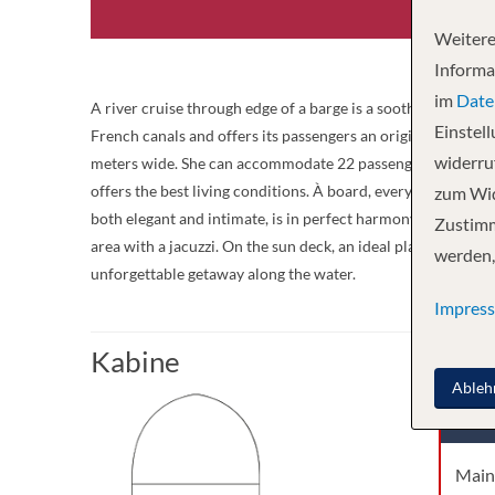
Weitere
Informa
im
Date
A river cruise through edge of a barge is a soothing parent
Einstel
French canals and offers its passengers an original, excit
widerruf
meters wide. She can accommodate 22 passengers, in 11 cabi
offers the best living conditions. À board, everything is n
zum Wid
both elegant and intimate, is in perfect harmony with its en
Zustimm
area with a jacuzzi. On the sun deck, an ideal place to rel
werden,
unforgettable getaway along the water.
Impres
Kabine
Ableh
Kabi
Main