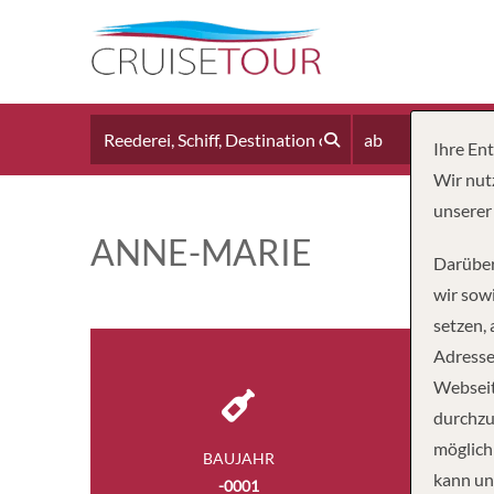
ab
Ihre En
Wir nut
unserer
ANNE-MARIE
Darüber
wir sowi
setzen,
Adresse
Webseit
durchzu
möglich
BAUJAHR
BESA
kann un
-0001
5