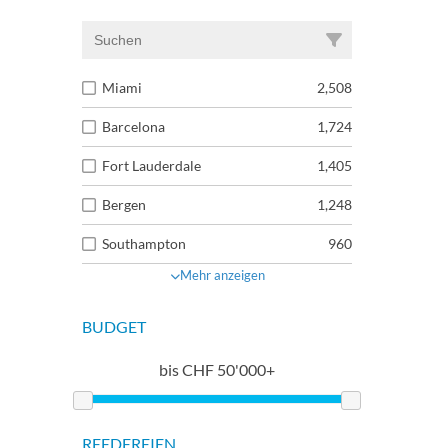
Miami
2,508
Barcelona
1,724
Fort Lauderdale
1,405
Bergen
1,248
Southampton
960
Mehr anzeigen
BUDGET
bis
CHF
50'000+
REEDEREIEN