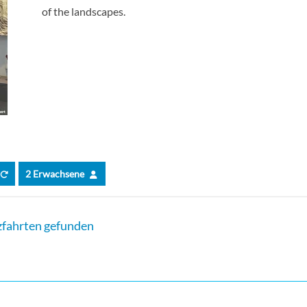
of the landscapes.
2 Erwachsene
fahrten gefunden