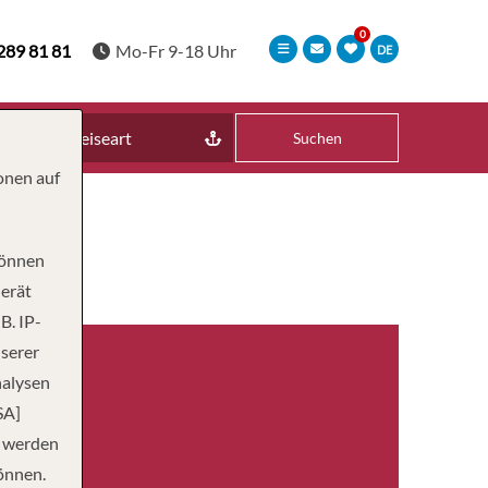
289 81 81
Mo-Fr 9-18 Uhr
DE
Reiseart
Suchen
onen auf
können
Gerät
B. IP-
nserer
nalysen
SA]
n werden
önnen.