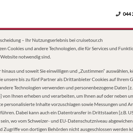
044 
Erwachsene
Kinder
Dauer
tscheidung – Ihr Nutzungserlebnis bei cruisetour.ch
zen Cookies und andere Technologien, die für Services und Funkti
 Website notwendig sind.
 hinaus und soweit Sie einwilligen und „Zustimmen“ auswählen, 
e unsere bis zu fünf Partner als Drittanbieter Cookies auf Ihrem 
 andere Technologien verwenden und personenbezogene Daten [z. 
] von Ihnen erheben und verarbeiten, um Ihnen auf oder neben u
e personalisierte Inhalte vorzuschlagen sowie Messungen und A
führen. Dabei kann auch ein Datentransfer in Drittstaaten [z.B. U
 sein, wo vom Schweizer- und EU-Datenschutzniveau abgewiche
TZUNG
PASSAGIERE
d Zugriffe von dortigen Behörden nicht ausgeschlossen werden k
24