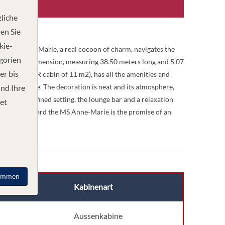
liche
en Sie
kie-
 The MS Anne-Marie, a real cocoon of charm, navigates the
egorien
arge; human dimension, measuring 38.50 meters long and 5.07
er bis
(plus a PMR cabin of 11 m2), has all the amenities and
lized service. The decoration is neat and its atmosphere,
und Ihre
sine in a refined setting, the lounge bar and a relaxation
et
A trip to; aboard the MS Anne-Marie is the promise of an
immen
Kabinenart
k
Aussenkabine