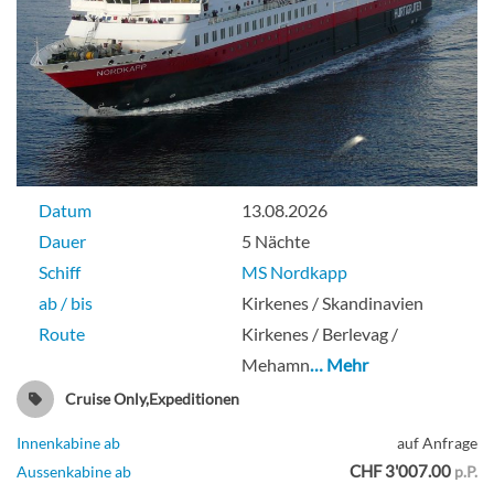
Datum
13.08.2026
Dauer
5 Nächte
Schiff
MS Nordkapp
ab / bis
Kirkenes / Skandinavien
Route
Kirkenes / Berlevag /
Mehamn
… Mehr
Cruise Only,Expeditionen
Innenkabine ab
auf Anfrage
CHF 3'007.00
Aussenkabine ab
p.P.