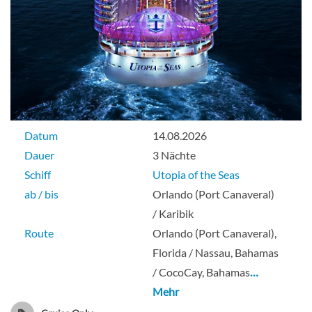
Datum
14.08.2026
Dauer
3 Nächte
Schiff
Utopia of the Seas
ab / bis
Orlando (Port Canaveral)
/ Karibik
Route
Orlando (Port Canaveral),
Florida / Nassau, Bahamas
/ CocoCay, Bahamas
…
Mehr