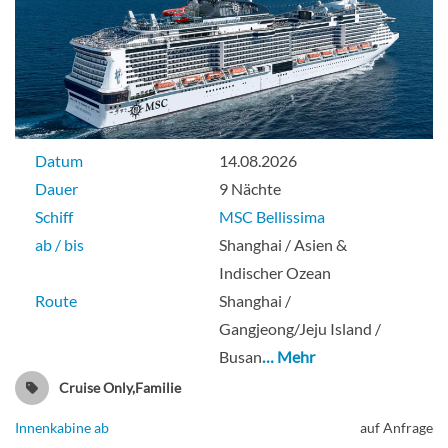
Datum
14.08.2026
Dauer
9 Nächte
Schiff
MSC Bellissima
ab / bis
Shanghai / Asien &
Indischer Ozean
Route
Shanghai /
Gangjeong/Jeju Island /
Busan
… Mehr
Cruise Only,Familie
Innenkabine ab
auf Anfrage