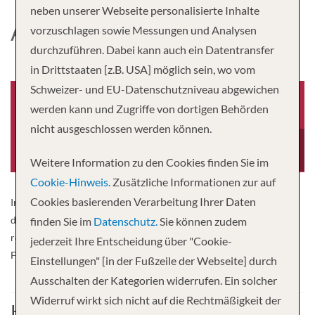
neben unserer Webseite personalisierte Inhalte
AMAMAYA
vorzuschlagen sowie Messungen und Analysen
durchzuführen. Dabei kann auch ein Datentransfer
in Drittstaaten [z.B. USA] möglich sein, wo vom
Schweizer- und EU-Datenschutzniveau abgewichen
werden kann und Zugriffe von dortigen Behörden
nicht ausgeschlossen werden können.
Baujahr
Besatzung
2025
70
Weitere Information zu den Cookies finden Sie im
Cookie-Hinweis.
Zusätzliche Informationen zur auf
Cookies basierenden Verarbeitung Ihrer Daten
Inspiriert von der Schönheit und den Traditionen Südostasiens lädt
das AmaMaya seine Gäste ein, den Mekong durch lokale Kunst,
finden Sie im
Datenschutz.
Sie können zudem
regionale Küche und den ruhigen Rhythmus des Lebens auf dem
jederzeit Ihre Entscheidung über "Cookie-
Fluss zu erleben.
Einstellungen" [in der Fußzeile der Webseite] durch
Ausschalten der Kategorien widerrufen. Ein solcher
Widerruf wirkt sich nicht auf die Rechtmäßigkeit der
Kabine