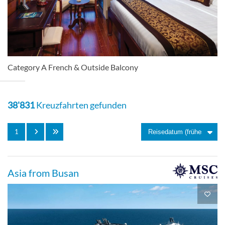
[C]
Saigon Deck
Balkonkabine
Category A French & Outside Balcony
38'831
Kreuzfahrten gefunden
Luxury Suite French & Outside Balcony-
[L]
1
Sadec Deck
Asia from Busan
Suite