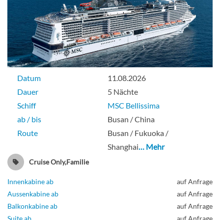
Suite French & Outside Balcony-[S]
Sadec Deck
Suite
Datum
11.08.2026
Dauer
5 Nächte
Schiff
MSC Bellissima
ab / bis
Busan / China
Route
Busan / Fukuoka /
Shanghai
… Mehr
Cruise Only,Familie
Innenkabine ab
auf Anfrage
Aussenkabine ab
auf Anfrage
Balkonkabine ab
auf Anfrage
Suite ab
auf Anfrage