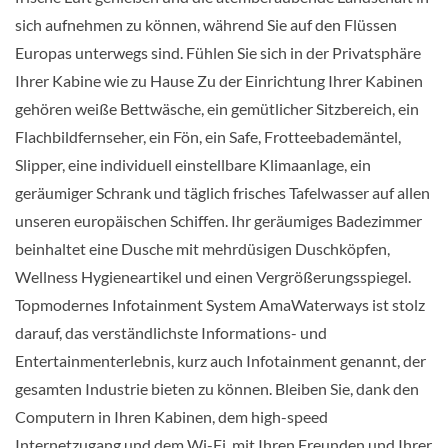
sich aufnehmen zu können, während Sie auf den Flüssen
Europas unterwegs sind. Fühlen Sie sich in der Privatsphäre
Außenkabine-[D]
Ihrer Kabine wie zu Hause Zu der Einrichtung Ihrer Kabinen
gehören weiße Bettwäsche, ein gemütlicher Sitzbereich, ein
Piano Deck
Flachbildfernseher, ein Fön, ein Safe, Frotteebademäntel,
Slipper, eine individuell einstellbare Klimaanlage, ein
geräumiger Schrank und täglich frisches Tafelwasser auf allen
Aussenkabine
unseren europäischen Schiffen. Ihr geräumiges Badezimmer
beinhaltet eine Dusche mit mehrdüsigen Duschköpfen,
Wellness Hygieneartikel und einen Vergrößerungsspiegel.
Außenkabine-[E]
Topmodernes Infotainment System AmaWaterways ist stolz
darauf, das verständlichste Informations- und
Piano Deck
Entertainmenterlebnis, kurz auch Infotainment genannt, der
gesamten Industrie bieten zu können. Bleiben Sie, dank den
Aussenkabine
Computern in Ihren Kabinen, dem high-speed
Internetzugang und dem Wi-Fi, mit Ihren Freunden und Ihrer