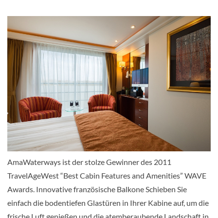
Balkonkabine-[B]
Violin Deck
Balkonkabine
Balkonkabine-[C]
AmaWaterways ist der stolze Gewinner des 2011
TravelAgeWest “Best Cabin Features and Amenities” WAVE
Violin Deck
Awards. Innovative französische Balkone Schieben Sie
einfach die bodentiefen Glastüren in Ihrer Kabine auf, um die
Balkonkabine
frische Luft genießen und die atemberaubende Landschaft in