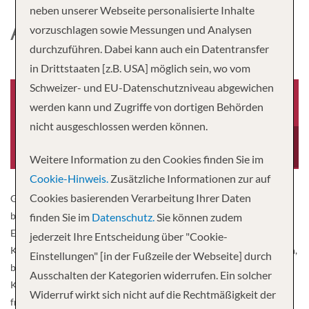
neben unserer Webseite personalisierte Inhalte
AMADOLCE
vorzuschlagen sowie Messungen und Analysen
durchzuführen. Dabei kann auch ein Datentransfer
in Drittstaaten [z.B. USA] möglich sein, wo vom
Schweizer- und EU-Datenschutzniveau abgewichen
werden kann und Zugriffe von dortigen Behörden
nicht ausgeschlossen werden können.
Baujahr
Besatzung
2009
45
Weitere Information zu den Cookies finden Sie im
Cookie-Hinweis.
Zusätzliche Informationen zur auf
Cookies basierenden Verarbeitung Ihrer Daten
Genießen Sie das süße Leben an Bord der AmaDolce. Ihr Erlebnis
beginnt in Ihrer elegant eingerichteten Kabine, wo Sie mit
finden Sie im
Datenschutz.
Sie können zudem
Entertainment-On-Demand und wohltuenden Bade- und
jederzeit Ihre Entscheidung über "Cookie-
Körperpflegeprodukten den ultimativen Komfort genießen können,
Einstellungen" [in der Fußzeile der Webseite] durch
bevor Ihr gemütliches Bett Sie in süße Träume einhüllt. Warme
Ausschalten der Kategorien widerrufen. Ein solcher
Karamell- und Honigtöne schmücken den Raum, während ein
Widerruf wirkt sich nicht auf die Rechtmäßigkeit der
französischer Balkon – der in den meisten Kabinen vorhanden ist –