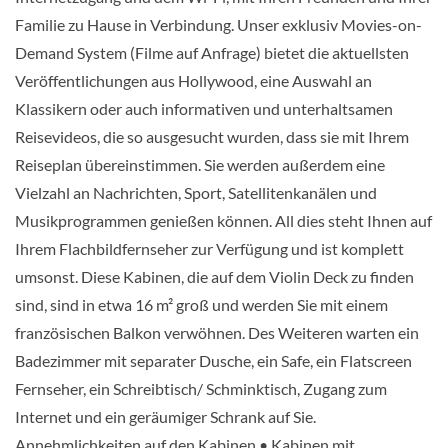
Familie zu Hause in Verbindung. Unser exklusiv Movies-on-
Demand System (Filme auf Anfrage) bietet die aktuellsten
Junior Suite-[S]
Veröffentlichungen aus Hollywood, eine Auswahl an
Klassikern oder auch informativen und unterhaltsamen
Violin Deck
Reisevideos, die so ausgesucht wurden, dass sie mit Ihrem
Reiseplan übereinstimmen. Sie werden außerdem eine
Suite
Vielzahl an Nachrichten, Sport, Satellitenkanälen und
Musikprogrammen genießen können. All dies steht Ihnen auf
Ihrem Flachbildfernseher zur Verfügung und ist komplett
Single-[Single]
umsonst. Diese Kabinen, die auf dem Violin Deck zu finden
sind, sind in etwa 16 m² groß und werden Sie mit einem
französischen Balkon verwöhnen. Des Weiteren warten ein
Balkonkabine
Badezimmer mit separater Dusche, ein Safe, ein Flatscreen
Fernseher, ein Schreibtisch/ Schminktisch, Zugang zum
Internet und ein geräumiger Schrank auf Sie.
Annehmlichkeiten auf den Kabinen • Kabinen mit