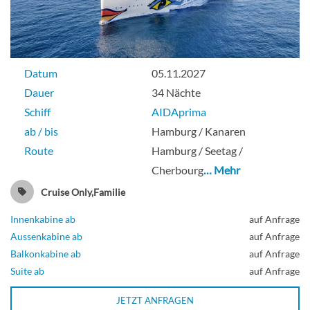
Guarantee Inside cabin-[IV]
Datum
05.11.2027
Innenkabine
Dauer
34 Nächte
Schiff
AIDAprima
ab / bis
Hamburg / Kanaren
Route
Hamburg / Seetag /
Junior-Suite-[JA]
Cherbourg
… Mehr
Cruise Only,Familie
Deck 8
Innenkabine ab
auf Anfrage
Aussenkabine ab
auf Anfrage
Suite
Balkonkabine ab
auf Anfrage
Suite ab
auf Anfrage
JETZT ANFRAGEN
Junior suite with lounge-[JB]