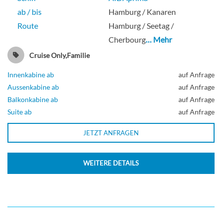
ab / bis
Hamburg / Kanaren
Route
Hamburg / Seetag /
Guarantee Sea view cabin-[MV]
Cherbourg
… Mehr
Cruise Only,Familie
Innenkabine ab
auf Anfrage
Aussenkabine
Aussenkabine ab
auf Anfrage
Balkonkabine ab
auf Anfrage
Suite ab
auf Anfrage
Deluxe Suite-[SA]
JETZT ANFRAGEN
Deck 15
WEITERE DETAILS
Suite