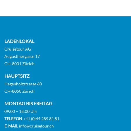
Suite-[SB]
Deck 11
Suite
LADENLOKAL
Cruisetour AG
Augustinergasse 17
CH-8001 Zürich
Suite-[SC]
HAUPTSITZ
Hagenholzstrasse 60
Deck 12
CH-8050 Zürich
Suite
MONTAG BIS FREITAG
09:00 – 18:00 Uhr
TELEFON
+41 (0)44 289 81 81
E-MAIL
info@cruisetour.ch
Panorama-Suite-[SP]