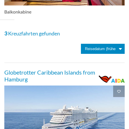
Balkonkabine
Innenkabine-[IA]
3
Kreuzfahrten gefunden
Deck 11
Innenkabine
Globetrotter Caribbean Islands from
Hamburg
Innenkabine-[IB]
Deck 4
Innenkabine