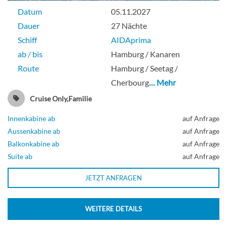
Datum
05.11.2027
Balkonkabine
Dauer
27 Nächte
Schiff
AIDAprima
ab / bis
Hamburg / Kanaren
Außenkabine-[MA]
Route
Hamburg / Seetag /
Cherbourg
… Mehr
Deck 4
Cruise Only,Familie
Innenkabine ab
auf Anfrage
Aussenkabine
Aussenkabine ab
auf Anfrage
Balkonkabine ab
auf Anfrage
Suite ab
auf Anfrage
Außenkabine-[MB]
JETZT ANFRAGEN
Deck 4
WEITERE DETAILS