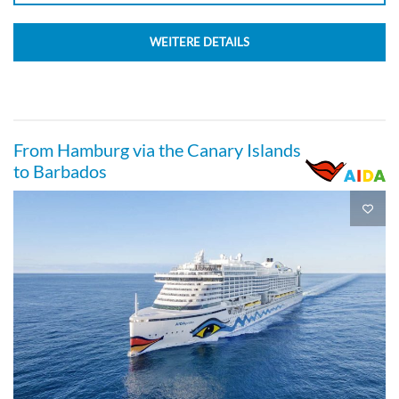
WEITERE DETAILS
Deck 8
Suite
From Hamburg via the Canary Islands
to Barbados
Guarantee Junior-Suite-[JV]
Suite
Guarantee Veranda cabin Comfort-[KV]