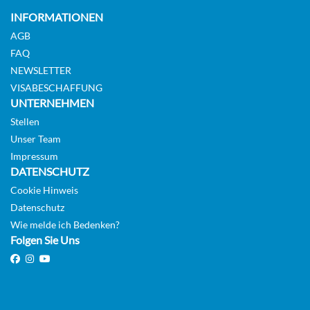
INFORMATIONEN
AGB
Deck 16
FAQ
NEWSLETTER
Suite
VISABESCHAFFUNG
UNTERNEHMEN
Stellen
Unser Team
Guarantee Suite-[SV]
Impressum
DATENSCHUTZ
Cookie Hinweis
Suite
Datenschutz
Wie melde ich Bedenken?
Folgen Sie Uns
Veranda-Kabine-[VA]