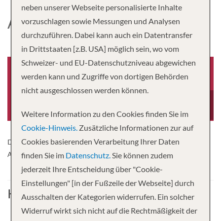
neben unserer Webseite personalisierte Inhalte
AIDAPRIMA
vorzuschlagen sowie Messungen und Analysen
durchzuführen. Dabei kann auch ein Datentransfer
in Drittstaaten [z.B. USA] möglich sein, wo vom
Schweizer- und EU-Datenschutzniveau abgewichen
werden kann und Zugriffe von dortigen Behörden
nicht ausgeschlossen werden können.
Baujahr
Tonnage
2016
125,572
Weitere Information zu den Cookies finden Sie im
Cookie-Hinweis.
Zusätzliche Informationen zur auf
Cookies basierenden Verarbeitung Ihrer Daten
Das neue Flaggschiff von AIDA Cruises wird 2015 auf den Namen
AIDAprima getauft.
finden Sie im
Datenschutz.
Sie können zudem
jederzeit Ihre Entscheidung über "Cookie-
Einstellungen" [in der Fußzeile der Webseite] durch
Kabine
Ausschalten der Kategorien widerrufen. Ein solcher
Widerruf wirkt sich nicht auf die Rechtmäßigkeit der