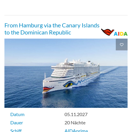
Aussenkabine
From Hamburg via the Canary Islands
to the Dominican Republic
Außenkabine-[MC]
Deck 4
Aussenkabine
Außenkabine-[MD]
Datum
05.11.2027
Aussenkabine
Dauer
20 Nächte
Schiff
AIDAprima