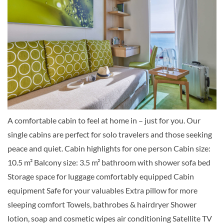
Balcony cabin-[BA]
Deck 10
Balkonkabine
A comfortable cabin to feel at home in – just for you. Our
single cabins are perfect for solo travelers and those seeking
Balcony cabin-[BB]
peace and quiet. Cabin highlights for one person Cabin size:
10.5 m² Balcony size: 3.5 m² bathroom with shower sofa bed
Deck 10
Storage space for luggage comfortably equipped Cabin
equipment Safe for your valuables Extra pillow for more
Balkonkabine
sleeping comfort Towels, bathrobes & hairdryer Shower
lotion, soap and cosmetic wipes air conditioning Satellite TV