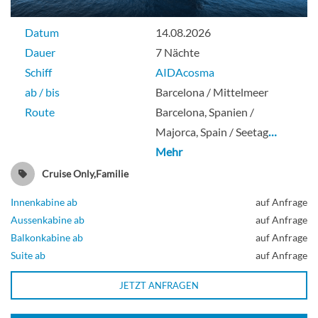
Veranda cabin deluxe-[DA]
Datum
14.08.2026
Deck 10
Dauer
7 Nächte
Schiff
AIDAcosma
Balkonkabine
ab / bis
Barcelona / Mittelmeer
Route
Barcelona, Spanien /
Majorca, Spain / Seetag
…
Mehr
Veranda cabin deluxe-[DB]
Cruise Only,Familie
Deck 10
Innenkabine ab
auf Anfrage
Aussenkabine ab
auf Anfrage
Balkonkabine ab
auf Anfrage
Balkonkabine
Suite ab
auf Anfrage
JETZT ANFRAGEN
Veranda cabin Deluxe with Lounge-[DL]