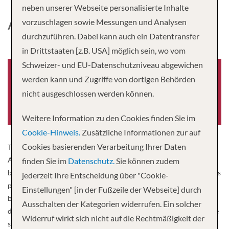
neben unserer Webseite personalisierte Inhalte
AIDACOSMA
vorzuschlagen sowie Messungen und Analysen
durchzuführen. Dabei kann auch ein Datentransfer
in Drittstaaten [z.B. USA] möglich sein, wo vom
Schweizer- und EU-Datenschutzniveau abgewichen
werden kann und Zugriffe von dortigen Behörden
nicht ausgeschlossen werden können.
Baujahr
Länge
2021
1,105 fuss
Weitere Information zu den Cookies finden Sie im
Cookie-Hinweis.
Zusätzliche Informationen zur auf
Cookies basierenden Verarbeitung Ihrer Daten
The secret is out: the name of our new family member is
AIDAcosma . A heavenly spacious pool deck, new restaurants,
finden Sie im
Datenschutz.
Sie können zudem
bouldering on the sea, a fun park with indoor playground, children’s
jederzeit Ihre Entscheidung über "Cookie-
pool and water slides over three decks – AIDAcosma combines the
Einstellungen" [in der Fußzeile der Webseite] durch
best of AIDA with the wishes of young and old guests. You can
Ausschalten der Kategorien widerrufen. Ein solcher
discover AIDAcosma on three travel routes . In weekly rotation she
Widerruf wirkt sich nicht auf die Rechtmäßigkeit der
sets course for the coast of Norway and some of the most beautiful