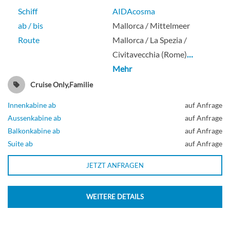
Schiff
AIDAcosma
ab / bis
Mallorca / Mittelmeer
Route
Mallorca / La Spezia /
Veranda cabin comfort-[VA]
Civitavecchia (Rome)
…
Mehr
Deck 10
Cruise Only,Familie
Balkonkabine
Innenkabine ab
auf Anfrage
Aussenkabine ab
auf Anfrage
Balkonkabine ab
auf Anfrage
Suite ab
auf Anfrage
Veranda cabin comfort-[VB]
JETZT ANFRAGEN
Deck 10
WEITERE DETAILS
Balkonkabine