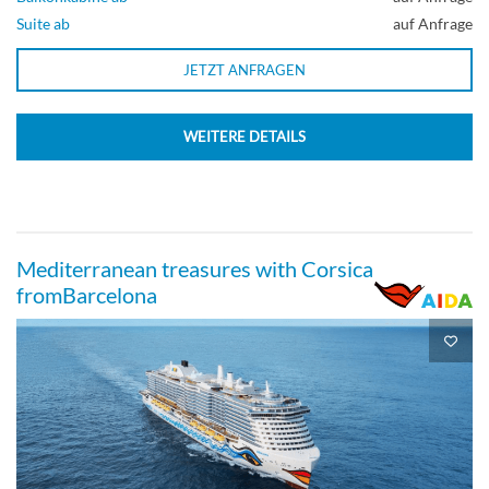
Sea view cabin-[MB]
Suite ab
auf Anfrage
JETZT ANFRAGEN
Deck 4
WEITERE DETAILS
Aussenkabine
Outside Guarantee-[MV]
Mediterranean treasures with Corsica
fromBarcelona
Aussenkabine
Penthouse Suite-[PS]