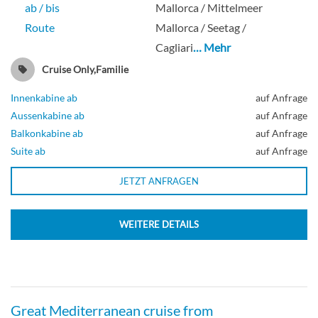
ab / bis
Mallorca / Mittelmeer
Deck 10
Route
Mallorca / Seetag /
Cagliari
… Mehr
Innenkabine
Cruise Only,Familie
Innenkabine ab
auf Anfrage
Aussenkabine ab
auf Anfrage
Inside cabin-[IB]
Balkonkabine ab
auf Anfrage
Suite ab
auf Anfrage
Deck 10
JETZT ANFRAGEN
Innenkabine
WEITERE DETAILS
Inside cabin-[IC]
Great Mediterranean cruise from