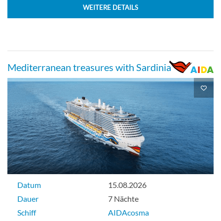
WEITERE DETAILS
Deck 9
Balkonkabine
Mediterranean treasures with Sardinia
Guarantee Veranda cabin deluxe with
lounge-[DV]
Balkonkabine
Datum
15.08.2026
Dauer
7 Nächte
Inside cabin-[IA]
Schiff
AIDAcosma