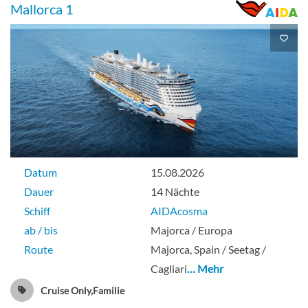
Deck 4
Mallorca 1
Innenkabine
Inside Guarantee-[IV]
Innenkabine
Datum
15.08.2026
Dauer
14 Nächte
Schiff
AIDAcosma
ab / bis
Majorca / Europa
Junior-Suite-[JA]
Route
Majorca, Spain / Seetag /
Cagliari
… Mehr
Deck 10
Cruise Only,Familie