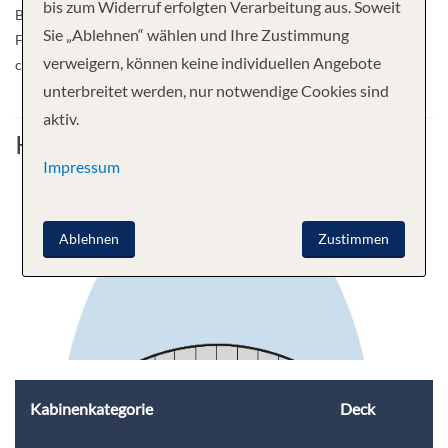
bis zum Widerruf erfolgten Verarbeitung aus. Soweit
Baltic Sea cities . Both routes can be combined into 14-day trips.
Sie „Ablehnen“ wählen und Ihre Zustimmung
From May 2021, the second LNG ship in the AIDA fleet will set
verweigern, können keine individuellen Angebote
course for Northern Europe.
unterbreitet werden, nur notwendige Cookies sind
aktiv.
Kabine
Impressum
Ablehnen
Zustimmen
Kabinenkategorie
Deck