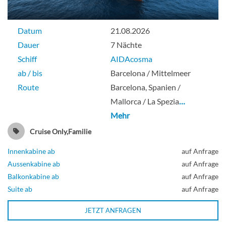
Suite
Datum
21.08.2026
Dauer
7 Nächte
Schiff
AIDAcosma
ab / bis
Barcelona / Mittelmeer
Penthouse-Suite-[SA]
Route
Barcelona, Spanien /
Mallorca / La Spezia
…
Deck 12
Mehr
Cruise Only,Familie
Suite
Innenkabine ab
auf Anfrage
Aussenkabine ab
auf Anfrage
Balkonkabine ab
auf Anfrage
Premium-Suite-[SB]
Suite ab
auf Anfrage
JETZT ANFRAGEN
Deck 17