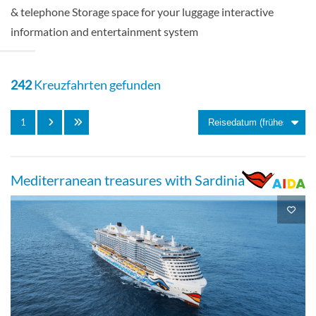
& telephone Storage space for your luggage interactive
information and entertainment system
Balcony cabin-[BC]
Deck 10
242
Kreuzfahrten gefunden
Balkonkabine
1
Mediterranean treasures with Sardinia
Balcony Guarantee-[BV]
Balkonkabine