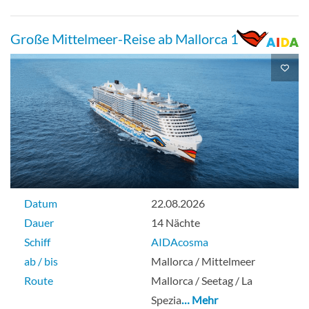
Große Mittelmeer-Reise ab Mallorca 1
Veranda cabin comfort-[VC]
Deck 10
Balkonkabine
Guarantee Veranda cabin-[VV]
Datum
22.08.2026
Dauer
14 Nächte
Schiff
AIDAcosma
Balkonkabine
ab / bis
Mallorca / Mittelmeer
Route
Mallorca / Seetag / La
Spezia
… Mehr