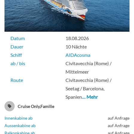
Comfort Balcony Guarantee-[KV]
Datum
18.08.2026
Balkonkabine
Dauer
10 Nächte
Schiff
AIDAcosma
ab / bis
Civitavecchia (Rome) /
Mittelmeer
Sea view cabin-[MA]
Route
Civitavecchia (Rome) /
Seetag / Barcelona,
Deck 4
Spanien
… Mehr
Cruise Only,Familie
Aussenkabine
Innenkabine ab
auf Anfrage
Aussenkabine ab
auf Anfrage
Balkonkabine ab
auf Anfrage