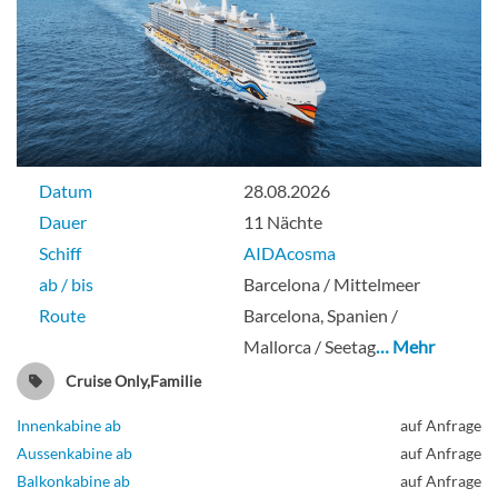
Datum
28.08.2026
Dauer
11 Nächte
Schiff
AIDAcosma
ab / bis
Barcelona / Mittelmeer
Route
Barcelona, Spanien /
Mallorca / Seetag
… Mehr
Cruise Only,Familie
Innenkabine ab
auf Anfrage
Aussenkabine ab
auf Anfrage
Balkonkabine ab
auf Anfrage