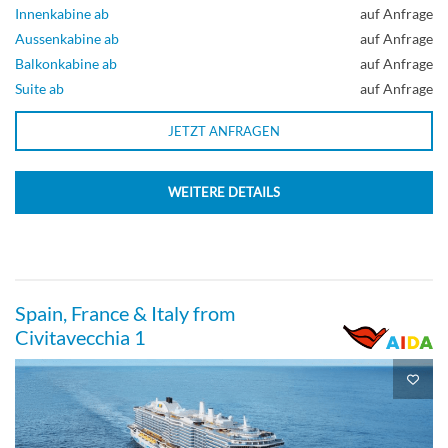
Innenkabine ab
auf Anfrage
Suite
Aussenkabine ab
auf Anfrage
Balkonkabine ab
auf Anfrage
Suite ab
auf Anfrage
Junior suite with lounge-[JB]
JETZT ANFRAGEN
Deck 9
WEITERE DETAILS
Suite
Spain, France & Italy from
Guarantee Junior-Suite-[JV]
Civitavecchia 1
Suite