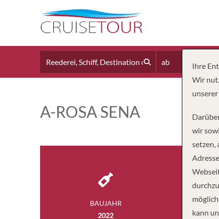
ab
Ihre En
Wir nut
unserer
A-ROSA SENA
Darüber
wir sowi
setzen,
Adresse
Webseit
durchzu
möglich
BAUJAHR
PASSA
kann un
2022
28