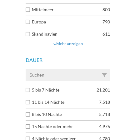
Mittelmeer
800
Europa
790
Skandinavien
611
Mehr anzeigen
DAUER
5 bis 7 Nächte
21,201
11 bis 14 Nächte
7,518
8 bis 10 Nächte
5,718
15 Nächte oder mehr
4,976
4 Nächte oder weniger
4,780