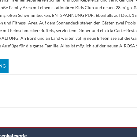
e Family Area mit einem stationären Kids Club und neuen 28 m² großen
dem großen Schwimmbecken. ENTSPANNUNG PUR: Ebenfalls auf Deck 1 ist
 und Fitness- Area. Auf dem Sonnendeck stehen den Gästen zwei Pool
 mit Feinschmecker-Buffets, serviertem Dinner und ein à la Carte-Res
LTUNG: An Bord und an Land warten völlig neue Erlebnisse auf die Gäs
Ausflüge für die ganze Familie. Alles ist möglich auf der neuen A-ROSA
NG
nenkategorie