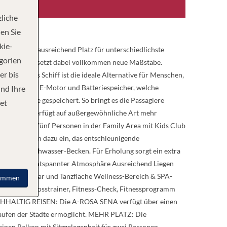
liche
en Sie
kie-
dem Rhein ausreichend Platz für unterschiedlichste
egorien
uf dem Rhein setzt dabei vollkommen neue Maßstäbe.
er bis
send. Das Schiff ist die ideale Alternative für Menschen,
 Antrieb mit E-Motor und Batteriespeicher, welche
und Ihre
ige Energie gespeichert. So bringt es die Passagiere
et
hein-Schiff verfügt auf außergewöhnliche Art mehr
für bis zu fünf Personen in der Family Area mit Kids Club
endeck laden dazu ein, das entschleunigende
igenen Flachwasser-Becken. Für Erholung sorgt ein extra
nendeck mit entspannter Atmosphäre Ausreichend Liegen
unge mit Bar und Tanzfläche Wellness-Bereich & SPA-
immen
ufbänder, Crosstrainer, Fitness-Check, Fitnessprogramm
 NACHHALTIG REISEN: Die A-ROSA SENA verfügt über einen
nlaufen der Städte ermöglicht. MEHR PLATZ: Die
einen Balkon mit Sitzgelegenheit für zwei Personen.