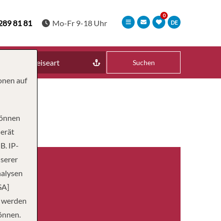
289 81 81
Mo-Fr 9-18 Uhr
DE
Reiseart
Suchen
onen auf
können
Gerät
B. IP-
nserer
nalysen
SA]
n werden
önnen.