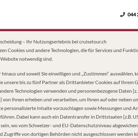
044 
Erwachsene
Kinder
Dauer
tscheidung – Ihr Nutzungserlebnis bei cruisetour.ch
zen Cookies und andere Technologien, die für Services und Funkti
 Website notwendig sind.
 hinaus und soweit Sie einwilligen und „Zustimmen“ auswählen, 
e unsere bis zu fünf Partner als Drittanbieter Cookies auf Ihrem 
 andere Technologien verwenden und personenbezogene Daten [z. 
] von Ihnen erheben und verarbeiten, um Ihnen auf oder neben u
e personalisierte Inhalte vorzuschlagen sowie Messungen und A
führen. Dabei kann auch ein Datentransfer in Drittstaaten [z.B. U
 sein, wo vom Schweizer- und EU-Datenschutzniveau abgewiche
GIERE
d Zugriffe von dortigen Behörden nicht ausgeschlossen werden k
0