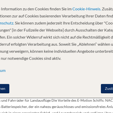
 Information zu den Cookies finden Sie im
Cookie-Hinweis.
Zusätz
tionen zur auf Cookies basierenden Verarbeitung Ihrer Daten find
nschutz.
Sie können zudem jederzeit Ihre Entscheidung über "Coo
ROSA SENA. A-ROSA bietet auf den hochmodernen Kreuzfahrtschiffen auf 
lungen" [in der Fußzeile der Webseite] durch Ausschalten der Kat
hen Bereiche. Das neue innovative und zukunftsweisende E-Motion Ship a
en. Ein solcher Widerruf wirkt sich nicht auf die Rechtmäßigkeit d
nste Technologien für nachhaltiges Reisen auf allen Ebenen zukunftswei
weltschutz verbinden möchten. Das E-Motion Ship ist mit einem hybriden
erruf erfolgten Verarbeitung aus. Soweit Sie „Ablehnen“ wählen 
er Fahrt wird der Dieselverbrauch weitest möglich gesenkt und überschüss
ung verweigern, können keine individuellen Angebote unterbreit
ende Reiseziel. Erlebnis E-Motion Ship für die ganze Familie Das neue R
 nur notwendige Cookies sind aktiv.
tandardkabinen mit Balkon und 28 Quadratmeter großen Familienkabinen 
lichkeiten. Zahlreiche Außen- und Essbereiche und das großzügige Sonn
sum
inden Erwachsene im 23 Quadratmeter großen Pool und Kinder in einem e
hslungsreiche Freizeitmöglichkeiten. Bordausstattung Weitläufiges Son
Service auf dem Sonnendeck Außenrestaurant mit Sonnendach Panoramalo
nen
Zust
schen, Ruhezone, Whirlpool, Massage- u. Beautybehandlungen Fitness: La
es und Fahrräder für Landausflüge Die Vorteile des E-Motion Schiffs:
 Batteriespeicher, der ein nahezu geräuschloses und emissionsfreies A
 sich in einen separierten Schlaf- und Loungebereich und verfügen über 