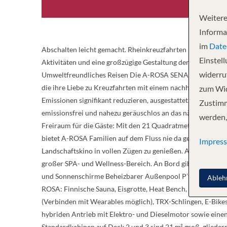
Weitere
Informa
im
Date
Abschalten leicht gemacht. Rheinkreuzfahrten mit der A-
Einstel
Aktivitäten und eine großzügige Gestaltung der öffentlic
widerruf
Umweltfreundliches Reisen Die A-ROSA SENA ist durch moder
die ihre Liebe zu Kreuzfahrten mit einem nachhaltigen Um
zum Wid
Emissionen signifikant reduzieren, ausgestattet. Während d
Zustimm
emissionsfrei und nahezu geräuschlos an das nächste spann
werden,
Freiraum für die Gäste: Mit den 21 Quadratmeter großen S
bietet A-ROSA Familien auf dem Fluss nie da gewesene Mög
Impres
Landschaftskino in vollen Zügen zu genießen. Abkühlung f
großer SPA- und Wellness-Bereich. An Bord gibt es abwec
und Sonnenschirme Beheizbarer Außenpool P’tit Bar mit 
Ableh
ROSA: Finnische Sauna, Eisgrotte, Heat Bench, Erlebnisdu
(Verbinden mit Wearables möglich), TRX-Schlingen, E-Bik
hybriden Antrieb mit Elektro- und Dieselmotor sowie einen
Standardkabinen auf Deck 2 und 3 sind 21 m² groß, gliedern