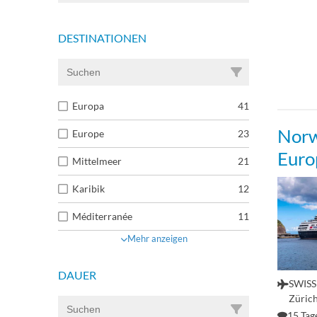
DESTINATIONEN
Europa
41
Norw
Europe
23
Euro
Mittelmeer
21
Karibik
12
Méditerranée
11
Mehr anzeigen
DAUER
SWISS 
Züric
15 Tag