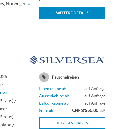
nes, Norwegen
…
WEITERE DETAILS
2026
Pauschalreisen
te
Innenkabine ab
auf Anfrage
Nova
Aussenkabine ab
auf Anfrage
Piräus) /
Balkonkabine ab
auf Anfrage
meer
CHF 3'550.00
Suite ab
p.P.
Piräus),
JETZT ANFRAGEN
nland /