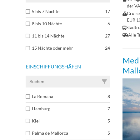
der V
5 bis 7 Nächte
17
Cruise
EUR 10
8 bis 10 Nächte
6
Stadtr
Alle T
11 bis 14 Nächte
27
15 Nächte oder mehr
24
Medi
EINSCHIFFUNGSHÄFEN
Mall
La Romana
8
Hamburg
7
Kiel
5
Palma de Mallorca
5