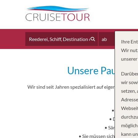
ab
Ihre En
Wir nut
unserer
Unsere Pauschal
Darüber
wir sowi
Wir sind seit Jahren spezialisiert auf eigene Pausch
setzen,
Adresse
Webseit
• Sie profit
durchzu
• Der Preis is
möglich
• Sämtliche Reis
kann un
• Sie müssen sich um «nichts