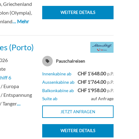
, Griechenland
olon (Olympia),
WEITERE DETAILS
enland
… Mehr
es (Porto)
2026
Pauschalreisen
hte
CHF 1'648.00
Innenkabine ab
p.P.
hiff 6
CHF 1'764.00
Aussenkabine ab
p.P.
 / Europa
CHF 1'958.00
Balkonkabine ab
p.P.
 / Entspannung
Suite ab
auf Anfrage
 / Tanger
…
JETZT ANFRAGEN
WEITERE DETAILS