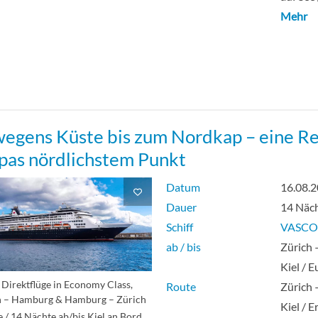
Mehr
egens Küste bis zum Nordkap – eine Re
pas nördlichstem Punkt
Datum
16.08.
Dauer
14 Näc
Schiff
VASCO
ab / bis
Zürich
Kiel / 
Direktflüge in Economy Class,
Route
Zürich
h – Hamburg & Hamburg – Zürich
Kiel / 
e / 14 Nächte ab/bis Kiel an Bord