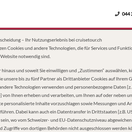
044 
Erwachsene
Kinder
Dauer
tscheidung – Ihr Nutzungserlebnis bei cruisetour.ch
zen Cookies und andere Technologien, die für Services und Funkti
 Website notwendig sind.
reisen – einfach und bequem di
 hinaus und soweit Sie einwilligen und „Zustimmen“ auswählen, 
e unsere bis zu fünf Partner als Drittanbieter Cookies auf Ihrem 
alreisen. Worin sehen wir für Sie in dieser Reiseform einen Mehrw
 andere Technologien verwenden und personenbezogene Daten [z. 
Vorteile mit sich bringt:
] von Ihnen erheben und verarbeiten, um Ihnen auf oder neben u
e personalisierte Inhalte vorzuschlagen sowie Messungen und A
ieren von einem unvergleichbaren Preisvorteil dank eingekauften 
führen. Dabei kann auch ein Datentransfer in Drittstaaten [z.B. U
t zudem transparent. Es wird deutlich aufgezeigt, was inklusive ist
 sein, wo vom Schweizer- und EU-Datenschutzniveau abgewiche
en beinhalten ein komplettes «Paket». Ihre Reise startet und ende
d Zugriffe von dortigen Behörden nicht ausgeschlossen werden k
» kümmern, keine Transfers, keine Hotelübernachtungen, keine Flü