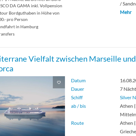
/ Sand
ASCO DA GAMA inkl. Vollpension
Mehr
tour Bordguthaben in Höhe von
0.- pro Person
undfahrt in Hamburg
ransfers
terrane Vielfalt zwischen Marseille und
orca
Datum
16.08.
Dauer
7 Näch
Schiff
Silver 
ab / bis
Athen (
Mittel
Route
Athen (
Grieche