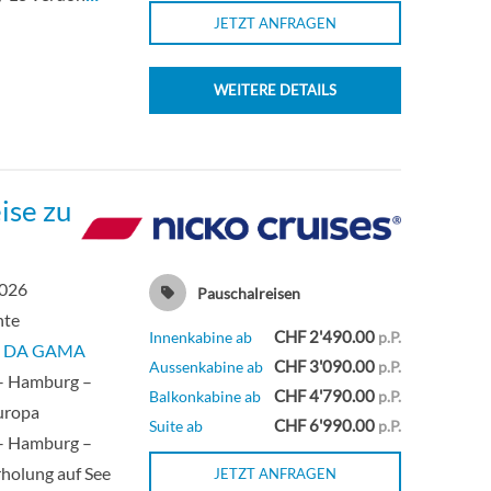
JETZT ANFRAGEN
WEITERE DETAILS
ise zu
2026
Pauschalreisen
hte
CHF 2'490.00
Innenkabine ab
p.P.
 DA GAMA
CHF 3'090.00
Aussenkabine ab
p.P.
 – Hamburg –
CHF 4'790.00
Balkonkabine ab
p.P.
Europa
CHF 6'990.00
Suite ab
p.P.
 – Hamburg –
Erholung auf See
JETZT ANFRAGEN