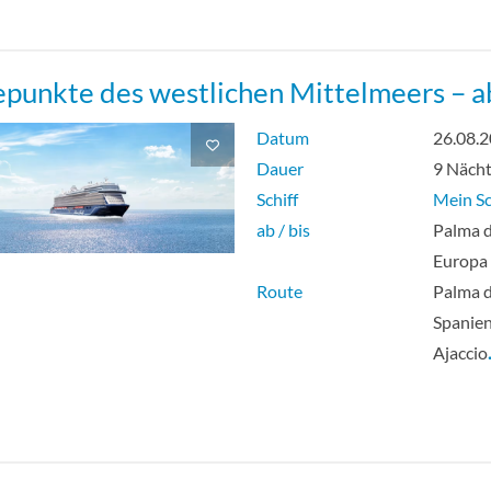
punkte des westlichen Mittelmeers – a
Datum
26.08.
Dauer
9 Näch
Schiff
Mein Sc
ab / bis
Palma d
Europa
Route
Palma d
Spanien
Ajaccio