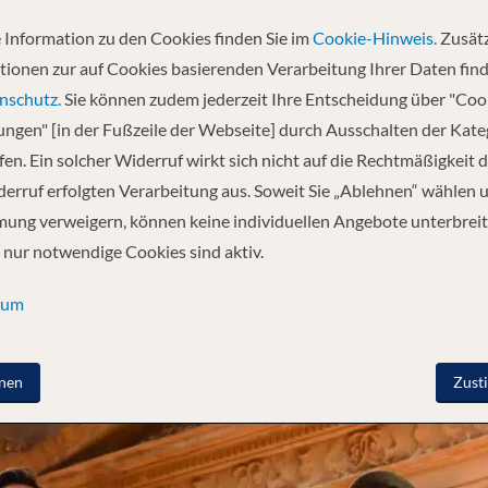
Kreuzfahrt, ein maximal attraktives Landprogramm, welches Ihre 
 Information zu den Cookies finden Sie im
Cookie-Hinweis.
Zusätz
Schiffen mit amerikanischer Bordsprache und in den exotischsten 
tionen zur auf Cookies basierenden Verarbeitung Ihrer Daten find
Pauschalreisen unsere eigene Schweizer Reiseleitung begleitet.
nschutz.
Sie können zudem jederzeit Ihre Entscheidung über "Coo
lungen" [in der Fußzeile der Webseite] durch Ausschalten der Kat
m das Kap Hoorn, durch den Panamakanal, quer durch die Südsee 
en. Ein solcher Widerruf wirkt sich nicht auf die Rechtmäßigkeit d
reisen. Entdecken Sie mit uns die Welt!
erruf erfolgten Verarbeitung aus. Soweit Sie „Ablehnen“ wählen 
ung verweigern, können keine individuellen Angebote unterbreit
 nur notwendige Cookies sind aktiv.
sum
nen
Zust