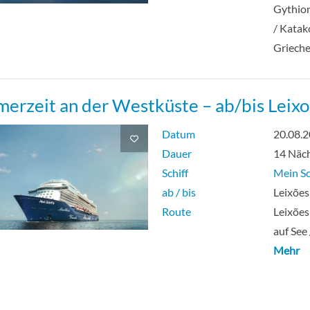
Gythion
/ Katak
Griech
erzeit an der Westküste – ab/bis Leixo
Datum
20.08.
Dauer
14 Näc
Schiff
Mein Sc
ab / bis
Leixões
Route
Leixões
auf See
Mehr