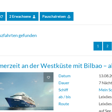
2 Erwachsene
Pauschalreisen
zfahrten gefunden
1
2
erzeit an der Westküste mit Bilbao – ab
Datum
13.08.
Dauer
7 Näch
Schiff
Mein Sc
ab / bis
Leixões
Route
Leixões
auf See