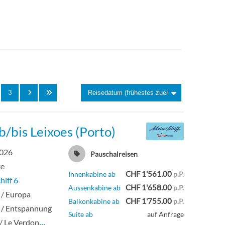
3
/bis Leixoes (Porto)
2026
Pauschalreisen
te
CHF 1'561.00
Innenkabine ab
p.P.
hiff 6
CHF 1'658.00
Aussenkabine ab
p.P.
 / Europa
CHF 1'755.00
Balkonkabine ab
p.P.
 / Entspannung
Suite ab
auf Anfrage
 / Le Verdon
…