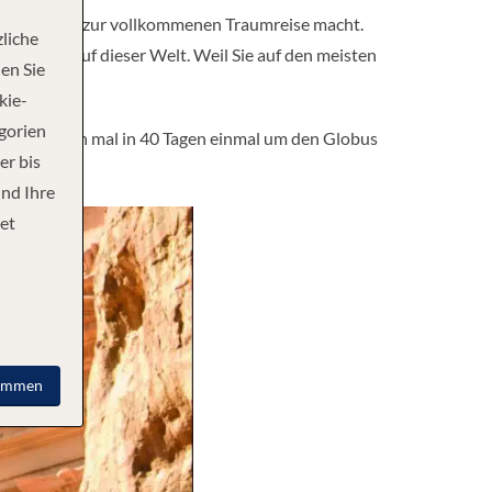
Schiffsreise zur vollkommenen Traumreise macht.
liche
Ländern auf dieser Welt. Weil Sie auf den meisten
en Sie
kie-
egorien
oder soeben mal in 40 Tagen einmal um den Globus
er bis
und Ihre
et
immen