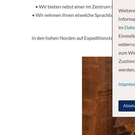
• Wir bieten nebst einer im Zentrum stehenden 
Weitere
• Wir nehmen Ihnen etwelche Sprachbarrieren auf 
Informa
im
Date
Einstel
In den hohen Norden auf Expeditionstour, rund u
widerruf
zum Wid
Zustimm
werden,
Impres
Ableh