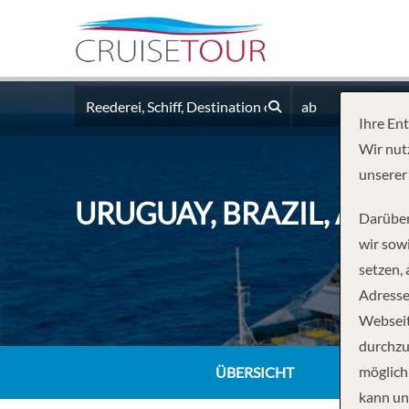
ab
Ihre En
Wir nut
unserer
URUGUAY, BRAZIL, ARG
Darüber
wir sowi
setzen,
Adresse
Webseit
durchzu
möglich
ÜBERSICHT
kann un