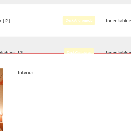
-[I2]
Innenkabine
Deck Andromeda
nkabine-[I3]
Innenkabine
Deck Centaurus
Interior
-[I4]
Innenkabine
Deck Centaurus
ic Innenkabine-[IC]
Innenkabine
Deck Andromeda