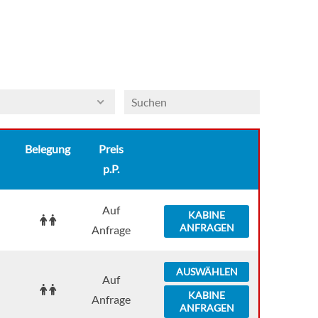
eine 2.100 Quadratmeter groß ist und ganz dem
Samsara Spa gewidmet ist, einem der größten Spas,
die es derzeit auf einem Kreuzfahrtschiff gibt.
Belegung
Preis
p.P.
Auf
KABINE
ANFRAGEN
Anfrage
AUSWÄHLEN
Auf
KABINE
Anfrage
ANFRAGEN