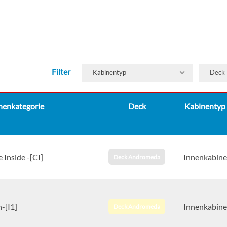
Filter
Kabinentyp
Deck
nenkategorie
Deck
Kabinentyp
e Inside -[CI]
Innenkabine
Deck Andromeda
-[I1]
Innenkabine
Deck Andromeda