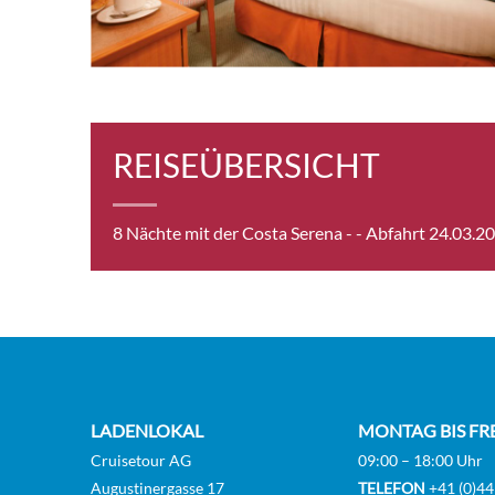
Inter
REISEÜBERSICHT
Inter
8 Nächte mit der Costa Serena -
- Abfahrt 24.03.2
Prem
LADENLOKAL
MONTAG BIS FR
Innen
Cruisetour AG
09:00 – 18:00 Uhr
Augustinergasse 17
TELEFON
+41 (0)44