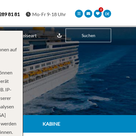
289 81 81
Mo-Fr 9-18 Uhr
DE
Reiseart
Suchen
onen auf
können
Gerät
B. IP-
nserer
nalysen
SA]
n werden
KABINE
önnen.