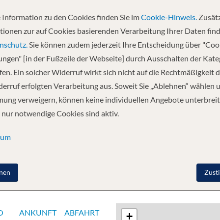
 Information zu den Cookies finden Sie im
Cookie-Hinweis.
Zusätz
Abfahrt
tionen zur auf Cookies basierenden Verarbeitung Ihrer Daten find
24.03.2027
nschutz.
Sie können zudem jederzeit Ihre Entscheidung über "Coo
lungen" [in der Fußzeile der Webseite] durch Ausschalten der Kat
en. Ein solcher Widerruf wirkt sich nicht auf die Rechtmäßigkeit d
e Janeiro, Brasilien - Ilhabela, Brasilien - Buenos Aires,
erruf erfolgten Verarbeitung aus. Soweit Sie „Ablehnen“ wählen 
ung verweigern, können keine individuellen Angebote unterbreit
 nur notwendige Cookies sind aktiv.
sum
nen
Zust
O
ANKUNFT
ABFAHRT
+