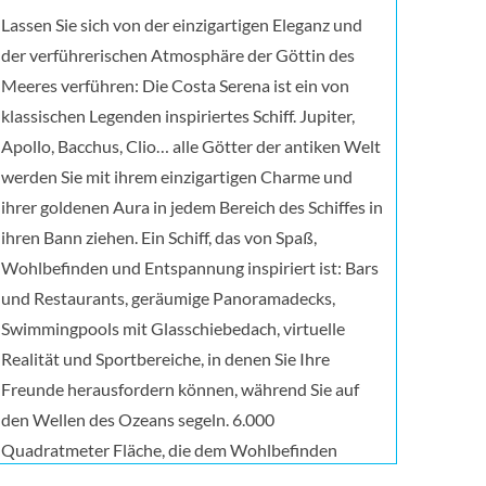
Lassen Sie sich von der einzigartigen Eleganz und
der verführerischen Atmosphäre der Göttin des
Meeres verführen: Die Costa Serena ist ein von
klassischen Legenden inspiriertes Schiff. Jupiter,
Apollo, Bacchus, Clio… alle Götter der antiken Welt
werden Sie mit ihrem einzigartigen Charme und
ihrer goldenen Aura in jedem Bereich des Schiffes in
ihren Bann ziehen. Ein Schiff, das von Spaß,
Wohlbefinden und Entspannung inspiriert ist: Bars
und Restaurants, geräumige Panoramadecks,
Swimmingpools mit Glasschiebedach, virtuelle
Realität und Sportbereiche, in denen Sie Ihre
Freunde herausfordern können, während Sie auf
den Wellen des Ozeans segeln. 6.000
Quadratmeter Fläche, die dem Wohlbefinden
gewidmet sind, verteilt auf zwei Etagen, von denen