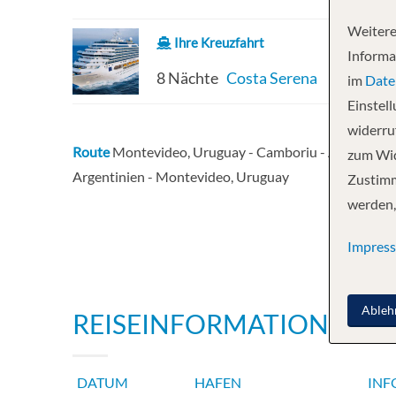
Weitere
Ihre Kreuzfahrt
Informa
8 Nächte
Costa Serena
im
Date
Einstel
widerruf
Route
Montevideo, Uruguay - Camboriu - Abraao - Rio D
zum Wid
Argentinien - Montevideo, Uruguay
Zustimm
werden,
Impres
Ableh
REISEINFORMATIONEN
DATUM
HAFEN
INF