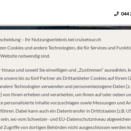
044 
Erwachsene
Kinder
Dauer
tscheidung – Ihr Nutzungserlebnis bei cruisetour.ch
zen Cookies und andere Technologien, die für Services und Funkti
 Website notwendig sind.
ENTINA
 hinaus und soweit Sie einwilligen und „Zustimmen“ auswählen, 
e unsere bis zu fünf Partner als Drittanbieter Cookies auf Ihrem 
 andere Technologien verwenden und personenbezogene Daten [z. 
] von Ihnen erheben und verarbeiten, um Ihnen auf oder neben u
e personalisierte Inhalte vorzuschlagen sowie Messungen und A
führen. Dabei kann auch ein Datentransfer in Drittstaaten [z.B. U
 sein, wo vom Schweizer- und EU-Datenschutzniveau abgewiche
REISEINFORMATIONEN
d Zugriffe von dortigen Behörden nicht ausgeschlossen werden k