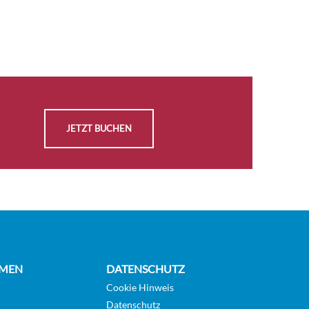
AUSWÄHLEN
Auf
KABINE
Anfrage
ANFRAGEN
AUSWÄHLEN
Auf
KABINE
Anfrage
JETZT BUCHEN
ANFRAGEN
AUSWÄHLEN
Auf
KABINE
Anfrage
ANFRAGEN
AUSWÄHLEN
Auf
MEN
DATENSCHUTZ
KABINE
Anfrage
Cookie Hinweis
ANFRAGEN
Datenschutz