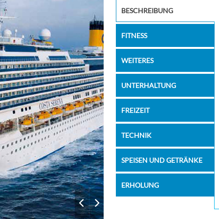
Art
BESCHREIBUNG
FITNESS
WEITERES
UNTERHALTUNG
FREIZEIT
TECHNIK
SPEISEN UND GETRÄNKE
ERHOLUNG