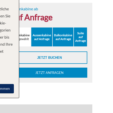
liche
Innenkabine ab
auf Anfrage
en Sie
kie-
egorien
Suite
Innenkabine
Aussenkabine
Balkonkabine
er bis
auf
ausgewählt
auf Anfrage
auf Anfrage
Anfrage
und Ihre
et
JETZT BUCHEN
JETZT ANFRAGEN
immen