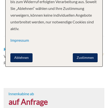
Ihre Kreuzfahrt
bis zum Widerruf erfolgten Verarbeitung aus. Soweit
Sie „Ablehnen“ wählen und Ihre Zustimmung
10 Nächte
Scenic Azure
verweigern, können keine individuellen Angebote
Abfahrt
unterbreitet werden, nur notwendige Cookies sind
aktiv.
29.10.2026
Impressum
Route
Porto - Porto - Entre-os-Rios - Regua - Regua -
Vega de Terron - Vega de Terron - Pocinho - Pinhão -
Ablehnen
Zustimmen
Pinhão
Mehr
Innenkabine ab
auf Anfrage