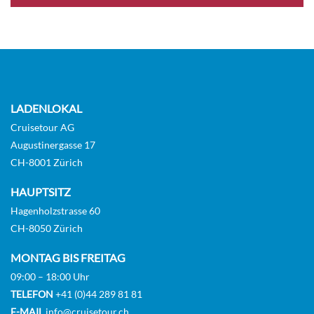
Balcony Suite-[C]
Diamond Deck
Balkonkabine
Auf Anfrage
LADENLOKAL
KABINE
Cruisetour AG
AUSWÄHLEN
ANFRAGEN
Augustinergasse 17
CH-8001 Zürich
HAUPTSITZ
Riverview Suite-[C1]
Hagenholzstrasse 60
Sapphire Deck
CH-8050 Zürich
Balkonkabine
MONTAG BIS FREITAG
09:00 – 18:00 Uhr
Auf Anfrage
TELEFON
+41 (0)44 289 81 81
E-MAIL
info@cruisetour.ch