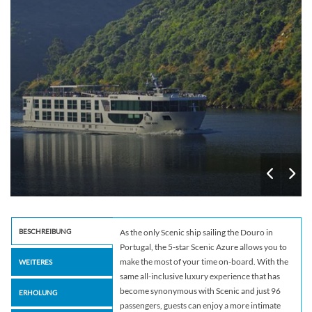
BESCHREIBUNG
As the only Scenic ship sailing the Douro in
Portugal, the 5-star Scenic Azure allows you to
make the most of your time on-board. With the
WEITERES
same all-inclusive luxury experience that has
become synonymous with Scenic and just 96
ERHOLUNG
passengers, guests can enjoy a more intimate