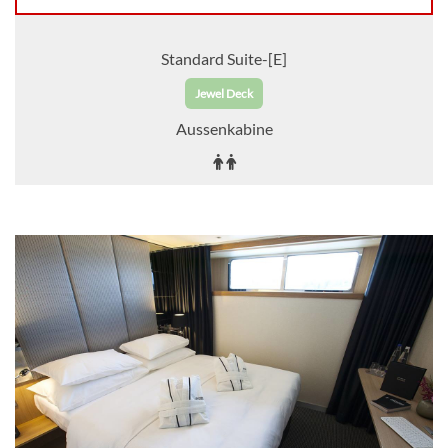
Standard Suite-[E]
Jewel Deck
Aussenkabine
Auf Anfrage
KABINE
AUSWÄHLEN
ANFRAGEN
Balcony Suite-[B]
Diamond Deck
Balkonkabine