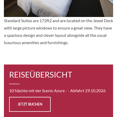
Auf Anfrage
KABINE
Standard Suites are 172ft2 and are located on the Jewel Deck
AUSWÄHLEN
ANFRAGEN
with large picture windows to ensure a great view. They have
a spacious design and clever layout alongside all the usual
luxurious amenities and furnishings.
Balcony Suite-[BB]
Diamond Deck
Balkonkabine
REISEÜBERSICHT
Auf Anfrage
KABINE
10 Nächte mit der Scenic Azure -
- Abfahrt 29.10.2026
AUSWÄHLEN
ANFRAGEN
JETZT BUCHEN