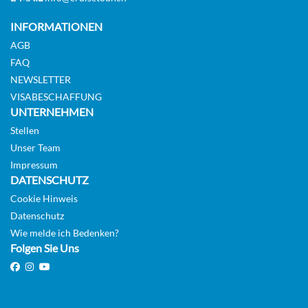
KABINE
AUSWÄHLEN
ANFRAGEN
INFORMATIONEN
AGB
FAQ
Balcony Suite-[P]
NEWSLETTER
VISABESCHAFFUNG
Diamond Deck
UNTERNEHMEN
Balkonkabine
Stellen
Unser Team
Impressum
Auf Anfrage
DATENSCHUTZ
KABINE
Cookie Hinweis
AUSWÄHLEN
ANFRAGEN
Datenschutz
Wie melde ich Bedenken?
Folgen Sie Uns
Balcony Suite-[PA]
Diamond Deck