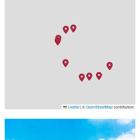
09.03.27
Ho Chi Minh City
–
–
10.03.27
Ho Chi Minh City
–
–
11.03.27
Ho Chi Minh City
–
–
Leaflet
|
©
OpenStreetMap
contributors
MS