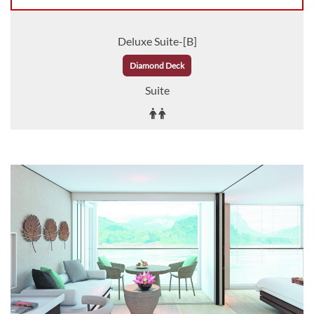
Deluxe Suite-[B]
Diamond Deck
Suite
Auf Anfrage
KABINE
AUSWÄHLEN
ANFRAGEN
Deluxe Suite-[BA]
Diamond Deck
Suite