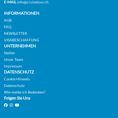
E-MAIL
info@cruisetour.ch
KABINE
AUSWÄHLEN
ANFRAGEN
INFORMATIONEN
AGB
FAQ
Grand Deluxe Suite-[RD]
NEWSLETTER
Diamond Deck
VISABESCHAFFUNG
UNTERNEHMEN
Suite
Stellen
Unser Team
Auf Anfrage
Impressum
DATENSCHUTZ
KABINE
Cookie Hinweis
AUSWÄHLEN
ANFRAGEN
Datenschutz
Wie melde ich Bedenken?
Folgen Sie Uns
Royal Panorama Suite-[RS]
Diamond Deck