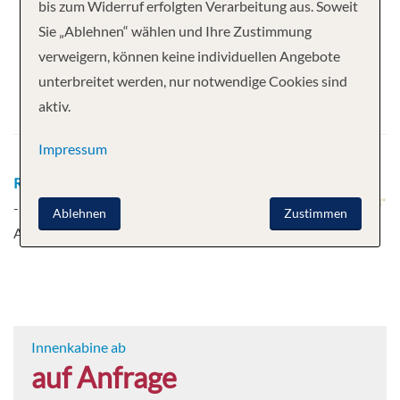
Ihre Kreuzfahrt
bis zum Widerruf erfolgten Verarbeitung aus. Soweit
Sie „Ablehnen“ wählen und Ihre Zustimmung
12 Nächte
Scenic Spirit
verweigern, können keine individuellen Angebote
Abfahrt
unterbreitet werden, nur notwendige Cookies sind
aktiv.
27.02.2027
Impressum
Route
Siem Reap - Siem Reap - Siem Reap - Siem Reap
- Mekong Cruise - Wat Hanchey - Kampong Cham -
Ablehnen
Zustimmen
Angkor Ban - Silk Islands - Phnom Penh
Mehr
Innenkabine ab
auf Anfrage