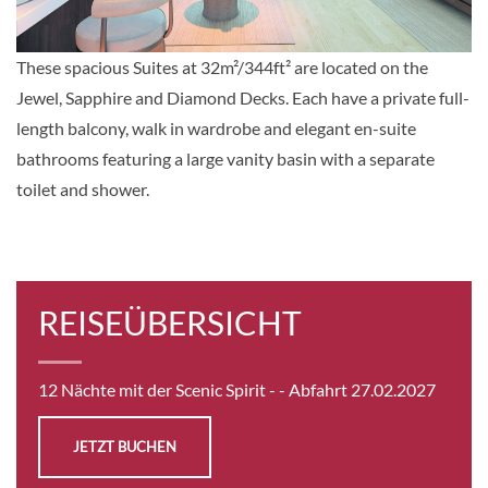
Auf Anfrage
These spacious Suites at 32m²/344ft² are located on the
KABINE
AUSWÄHLEN
ANFRAGEN
Jewel, Sapphire and Diamond Decks. Each have a private full-
length balcony, walk in wardrobe and elegant en-suite
bathrooms featuring a large vanity basin with a separate
Deluxe Suite-[BB]
toilet and shower.
Diamond Deck
Suite
REISEÜBERSICHT
Auf Anfrage
KABINE
12 Nächte mit der Scenic Spirit -
- Abfahrt 27.02.2027
AUSWÄHLEN
ANFRAGEN
JETZT BUCHEN