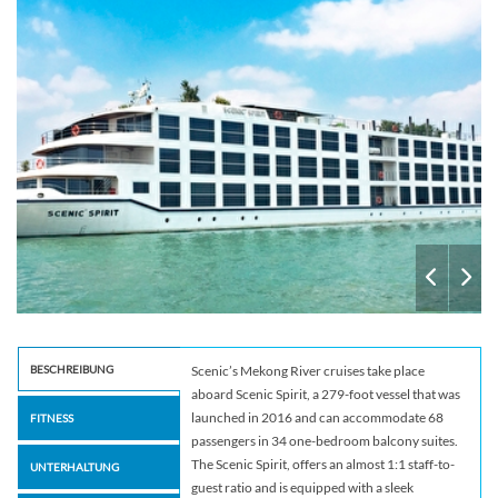
BESCHREIBUNG
Scenic’s Mekong River cruises take place
aboard Scenic Spirit, a 279-foot vessel that was
launched in 2016 and can accommodate 68
FITNESS
passengers in 34 one-bedroom balcony suites.
The Scenic Spirit, offers an almost 1:1 staff-to-
UNTERHALTUNG
guest ratio and is equipped with a sleek