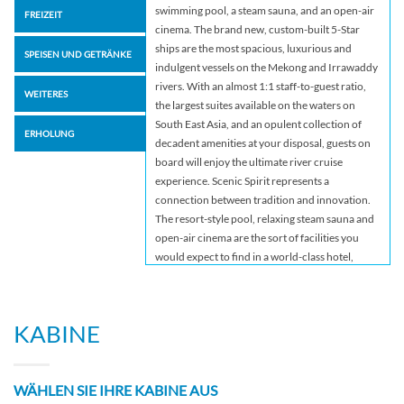
swimming pool, a steam sauna, and an open-air
FREIZEIT
cinema. The brand new, custom-built 5-Star
ships are the most spacious, luxurious and
SPEISEN UND GETRÄNKE
indulgent vessels on the Mekong and Irrawaddy
rivers. With an almost 1:1 staff-to-guest ratio,
WEITERES
the largest suites available on the waters on
South East Asia, and an opulent collection of
ERHOLUNG
decadent amenities at your disposal, guests on
board will enjoy the ultimate river cruise
experience. Scenic Spirit represents a
connection between tradition and innovation.
The resort-style pool, relaxing steam sauna and
open-air cinema are the sort of facilities you
would expect to find in a world-class hotel,
while our quiet library, beauty salon and
tranquil wellness center offer an abundance of
places to escape for a little privacy – or even an
KABINE
indulgent treatment. The journeys to South East
Asia combine the best of all-inclusive river
cruising. While on board our 5-star fleet almost
WÄHLEN SIE IHRE KABINE AUS
everything you can think of is included, from