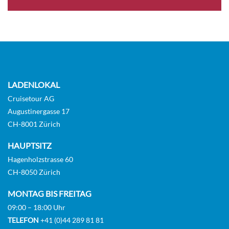
Deluxe Suite-[C]
Diamond Deck
Suite
Auf Anfrage
LADENLOKAL
KABINE
Cruisetour AG
AUSWÄHLEN
ANFRAGEN
Augustinergasse 17
CH-8001 Zürich
Deluxe Suite-[CA]
HAUPTSITZ
Hagenholzstrasse 60
Diamond Deck
CH-8050 Zürich
Suite
MONTAG BIS FREITAG
09:00 – 18:00 Uhr
Auf Anfrage
TELEFON
+41 (0)44 289 81 81