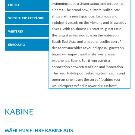
swimming pool, a steam sauna, and an open-air
FREIZEIT
cinema. The brand new, custom-built 5-Star
ships are the most spacious, luxurious and
SPEISEN UND GETRÄNKE
indulgent vessels on the Mekong and Irrawaddy
rivers. With an almost 1:1 staff-to-guest ratio,
WEITERES
the largest suites available on the waters on
South East Asia, and an opulent collection of
ERHOLUNG
decadent amenities at your disposal, guests on
board will enjoy the ultimate river cruise
experience. Scenic Spirit represents a
connection between tradition and innovation.
The resort-style pool, relaxing steam sauna and
open-air cinema are the sort of facilities you
would expect to find in a world-class hotel,
while our quiet library, beauty salon and
tranquil wellness center offer an abundance of
places to escape for a little privacy – or even an
KABINE
indulgent treatment. The journeys to South East
Asia combine the best of all-inclusive river
cruising. While on board our 5-star fleet almost
WÄHLEN SIE IHRE KABINE AUS
everything you can think of is included, from