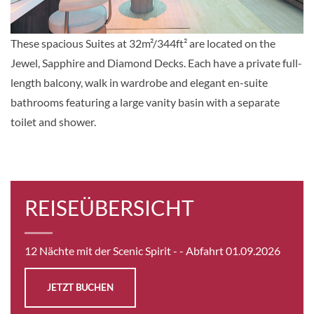
Auf Anfrage
These spacious Suites at 32m²/344ft² are located on the
KABINE
AUSWÄHLEN
ANFRAGEN
Jewel, Sapphire and Diamond Decks. Each have a private full-
length balcony, walk in wardrobe and elegant en-suite
bathrooms featuring a large vanity basin with a separate
Deluxe Suite-[BB]
toilet and shower.
Diamond Deck
Suite
REISEÜBERSICHT
Auf Anfrage
KABINE
12 Nächte mit der Scenic Spirit -
- Abfahrt 01.09.2026
AUSWÄHLEN
ANFRAGEN
JETZT BUCHEN