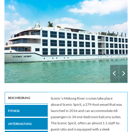
BESCHREIBUNG
Scenic’s Mekong River cruises take place
aboard Scenic Spirit, a 279-foot vessel that was
launched in 2016 and can accommodate 68
FITNESS
passengers in 34 one-bedroom balcony suites.
The Scenic Spirit, offers an almost 1:1 staff-to-
UNTERHALTUNG
guest ratio and is equipped with a sleek