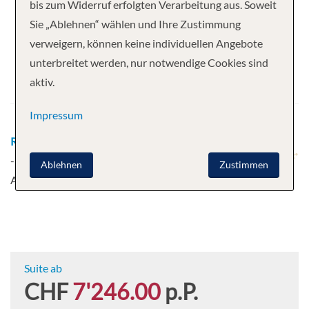
Ihre Kreuzfahrt
bis zum Widerruf erfolgten Verarbeitung aus. Soweit
Sie „Ablehnen“ wählen und Ihre Zustimmung
12 Nächte
Scenic Spirit
verweigern, können keine individuellen Angebote
Abfahrt
unterbreitet werden, nur notwendige Cookies sind
aktiv.
01.09.2026
Impressum
Route
Siem Reap - Siem Reap - Siem Reap - Siem Reap
- Mekong Cruise - Wat Hanchey - Kampong Cham -
Ablehnen
Zustimmen
Angkor Ban - Silk Islands - Phnom Penh
Mehr
Suite ab
CHF
7'246.00
p.P.