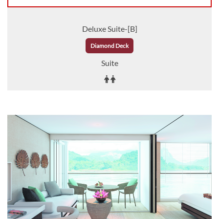
Deluxe Suite-[B]
Diamond Deck
Suite
Auf Anfrage
KABINE
AUSWÄHLEN
ANFRAGEN
Deluxe Suite-[BA]
Diamond Deck
Suite