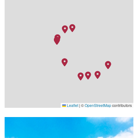
11.09.26
Ho Chi Minh City
–
–
12.09.26
Ho Chi Minh City
–
–
13.09.26
Ho Chi Minh City
–
–
Leaflet
|
©
OpenStreetMap
contributors
MS