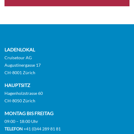
Deluxe Suite-[C]
Diamond Deck
Suite
Auf Anfrage
LADENLOKAL
KABINE
Cruisetour AG
AUSWÄHLEN
ANFRAGEN
Augustinergasse 17
CH-8001 Zürich
Deluxe Suite-[CA]
HAUPTSITZ
Hagenholzstrasse 60
Diamond Deck
CH-8050 Zürich
Suite
MONTAG BIS FREITAG
09:00 – 18:00 Uhr
Auf Anfrage
TELEFON
+41 (0)44 289 81 81