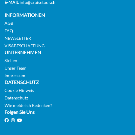
E-MAIL
info@cruisetour.ch
KABINE
AUSWÄHLEN
ANFRAGEN
INFORMATIONEN
AGB
FAQ
Grand Deluxe Suite-[RD]
NEWSLETTER
Diamond Deck
VISABESCHAFFUNG
UNTERNEHMEN
Suite
Stellen
Unser Team
Auf Anfrage
Impressum
DATENSCHUTZ
KABINE
Cookie Hinweis
AUSWÄHLEN
ANFRAGEN
Datenschutz
Wie melde ich Bedenken?
Folgen Sie Uns
Royal Panorama Suite-[RS]
Diamond Deck