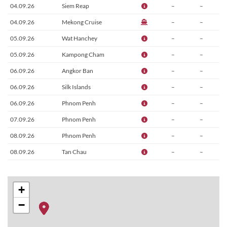
04.09.26
Siem Reap
–
–
04.09.26
Mekong Cruise
–
–
05.09.26
Wat Hanchey
–
–
05.09.26
Kampong Cham
–
–
06.09.26
Angkor Ban
–
–
06.09.26
Silk Islands
–
–
06.09.26
Phnom Penh
–
–
07.09.26
Phnom Penh
–
–
08.09.26
Phnom Penh
–
–
08.09.26
Tan Chau
–
–
09.09.26
Tan Chau
–
–
10.09.26
Sa Dec
–
–
+
10.09.26
Cai Be
–
–
−
11.09.26
Mekong Cruise
–
–