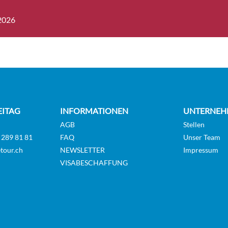
.2026
R DECK 1 SINGLE BED CAT B-
Aussenkabi
GUAR
GL_PS]
R DECK 3 BEDS SUITE CAT B-
Aussenkabi
GUAR
U3_PS]
EITAG
INFORMATIONEN
UNTERNEH
AGB
Stellen
 DECK 1 QUEEN BED SUITE CAT
 289 81 81
FAQ
Unser Team
Aussenkabi
GUAR
tour.ch
_SUI_PP]
NEWSLETTER
Impressum
VISABESCHAFFUNG
 DECK 2 SEPARABLE BEDS CAT C-
Aussenkabi
GUAR
LS_PP]