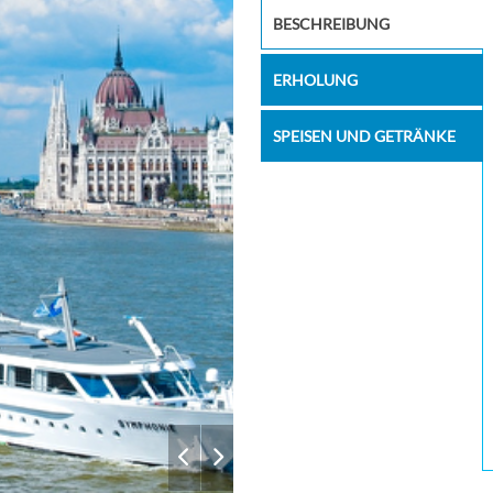
–
–
Restaurant
BESCHREIBUNG
–
–
ERHOLUNG
SPEISEN UND GETRÄNKE