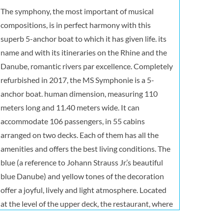
The symphony, the most important of musical
compositions, is in perfect harmony with this
superb 5-anchor boat to which it has given life. its
name and with its itineraries on the Rhine and the
Danube, romantic rivers par excellence. Completely
refurbished in 2017, the MS Symphonie is a 5-
anchor boat. human dimension, measuring 110
meters long and 11.40 meters wide. It can
accommodate 106 passengers, in 55 cabins
arranged on two decks. Each of them has all the
amenities and offers the best living conditions. The
blue (a reference to Johann Strauss Jr.’s beautiful
blue Danube) and yellow tones of the decoration
offer a joyful, lively and light atmosphere. Located
at the level of the upper deck, the restaurant, where
are served all meals during the trip, offers delicate