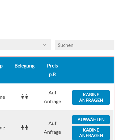
cuisine in a refined setting, where large bay
windows allow you to take full advantage of the
panorama. On this same deck is also the lounge bar
with dance floor, while on the sun deck, an ideal
place to relax and admire the landscapes,
passengers can have comfortable deckchairs, as
well as a large shaded area.
p
Belegung
Preis
p.P.
Auf
KABINE
ne
ANFRAGEN
Anfrage
AUSWÄHLEN
Auf
ne
KABINE
Anfrage
ANFRAGEN