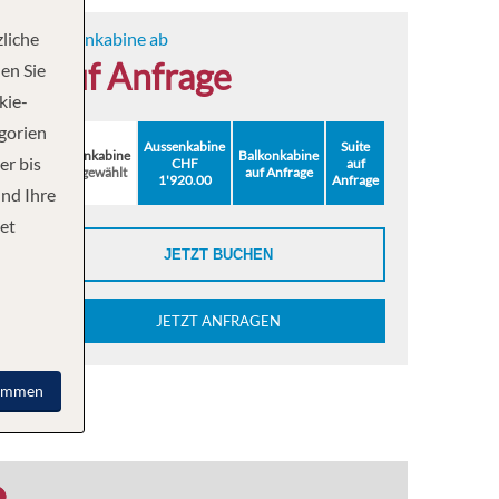
liche
Innenkabine ab
auf Anfrage
en Sie
kie-
egorien
Aussenkabine
Suite
Innenkabine
Balkonkabine
er bis
CHF
auf
ausgewählt
auf Anfrage
1'920.00
Anfrage
und Ihre
et
JETZT BUCHEN
JETZT ANFRAGEN
immen