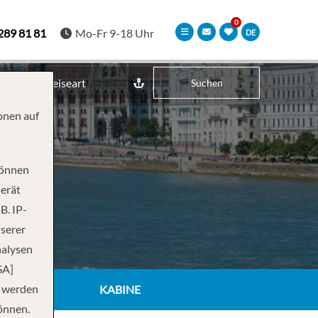
289 81 81
Mo-Fr 9-18 Uhr
DE
Reiseart
Suchen
onen auf
können
Gerät
B. IP-
nserer
nalysen
SA]
n werden
KABINE
önnen.