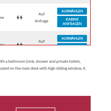
AUSWÄHLEN
Auf
ne
KABINE
Anfrage
ANFRAGEN
AUSWÄHLEN
Auf
ne
KABINE
Anfrage
ANFRAGEN
th a bathroom (sink, shower and private toilets,
AUSWÄHLEN
Located on the main deck with high sliding window, it
Auf
ne
KABINE
Anfrage
ANFRAGEN
AUSWÄHLEN
Auf
ne
KABINE
Anfrage
ANFRAGEN