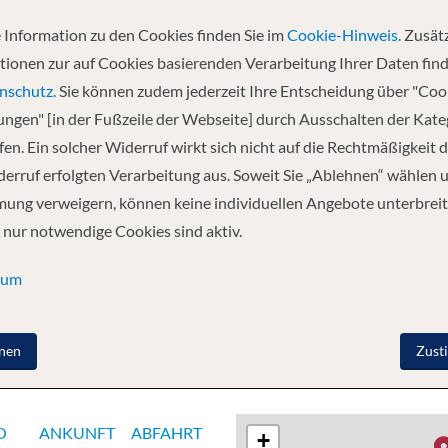
 Information zu den Cookies finden Sie im
Cookie-Hinweis.
Zusätz
Abfahrt
tionen zur auf Cookies basierenden Verarbeitung Ihrer Daten find
02.10.2026
nschutz.
Sie können zudem jederzeit Ihre Entscheidung über "Coo
lungen" [in der Fußzeile der Webseite] durch Ausschalten der Kat
en. Ein solcher Widerruf wirkt sich nicht auf die Rechtmäßigkeit d
 Cologne - Konigswinter - Koblenz - Koblenz
erruf erfolgten Verarbeitung aus. Soweit Sie „Ablehnen“ wählen 
ung verweigern, können keine individuellen Angebote unterbreit
 nur notwendige Cookies sind aktiv.
sum
nen
Zust
O
ANKUNFT
ABFAHRT
+