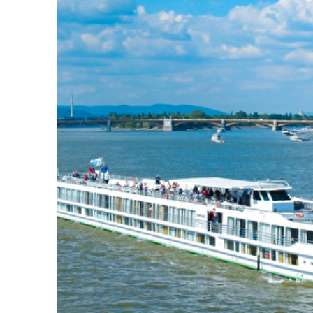
08.10.26
Basel
Reception
09.10.26
Basel