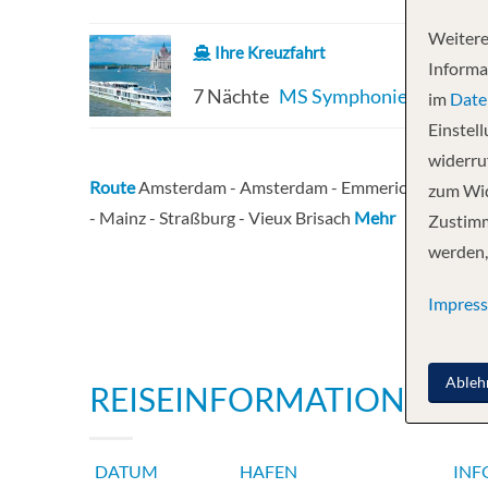
Weitere
Ihre Kreuzfahrt
Informa
7 Nächte
MS Symphonie
im
Date
Einstel
widerruf
Route
Amsterdam - Amsterdam - Emmerich-am-Rhein -
zum Wid
- Mainz - Straßburg - Vieux Brisach
Mehr
Zustimm
werden,
Impres
Ableh
REISEINFORMATIONEN
DATUM
HAFEN
INF