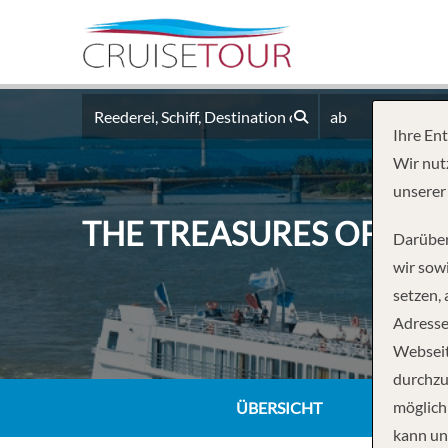
ab
Ihre En
Wir nut
unserer
THE TREASURES OF THE
Darüber
wir sowi
setzen,
Adresse
Webseit
durchzu
möglich
ÜBERSICHT
kann un