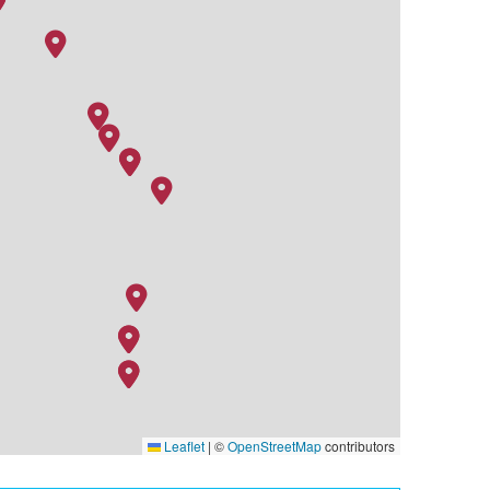
Leaflet
|
©
OpenStreetMap
contributors