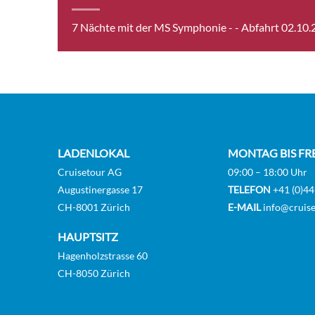
7 Nächte mit der MS Symphonie -
- Abfahrt 02.10
UPPE
[B_S
UPPE
[B_S
LADENLOKAL
MONTAG BIS FR
Cruisetour AG
09:00 – 18:00 Uhr
MAIN
Augustinergasse 17
TELEFON
+41 (0)44
CH-8001 Zürich
E-MAIL
info@cruise
B-[B
HAUPTSITZ
Hagenholzstrasse 60
MAIN
CH-8050 Zürich
[C_G