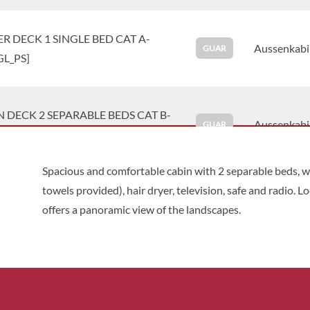
R DECK 1 SINGLE BED CAT A-
Aussenkabi
GUAR
GL_PS]
 DECK 2 SEPARABLE BEDS CAT B-
Aussenkabi
GUAR
LS_PP]
Spacious and comfortable cabin with 2 separable beds, wi
towels provided), hair dryer, television, safe and radio. 
R DECK 2 SEPARABLE BEDS CAT
Aussenkabi
GUAR
offers a panoramic view of the landscapes.
_GLS_PS]
R DECK 1 LARGE BED-PRM CAT B-
Aussenkabi
GUAR
MR_PS]