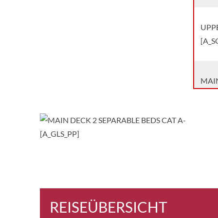
UPPE
[A_S
MAIN
[B_G
UPPE
B-[B
UPPE
[B_P
REISEÜBERSICHT