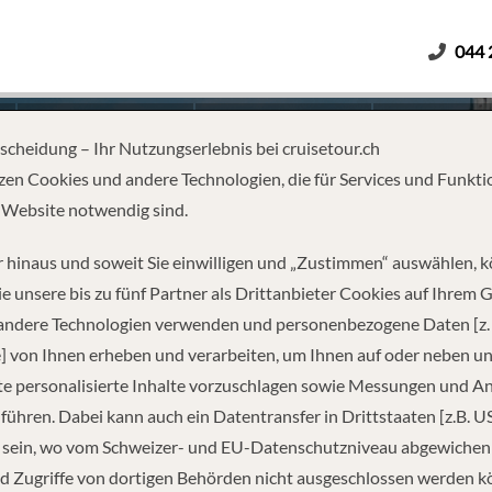
044 
Erwachsene
Kinder
Dauer
tscheidung – Ihr Nutzungserlebnis bei cruisetour.ch
zen Cookies und andere Technologien, die für Services und Funkti
 Website notwendig sind.
 CELEBRATED RHINE RIVER
 hinaus und soweit Sie einwilligen und „Zustimmen“ auswählen, 
e unsere bis zu fünf Partner als Drittanbieter Cookies auf Ihrem 
 andere Technologien verwenden und personenbezogene Daten [z. 
] von Ihnen erheben und verarbeiten, um Ihnen auf oder neben u
e personalisierte Inhalte vorzuschlagen sowie Messungen und A
führen. Dabei kann auch ein Datentransfer in Drittstaaten [z.B. U
 sein, wo vom Schweizer- und EU-Datenschutzniveau abgewiche
REISEINFORMATIONEN
d Zugriffe von dortigen Behörden nicht ausgeschlossen werden k