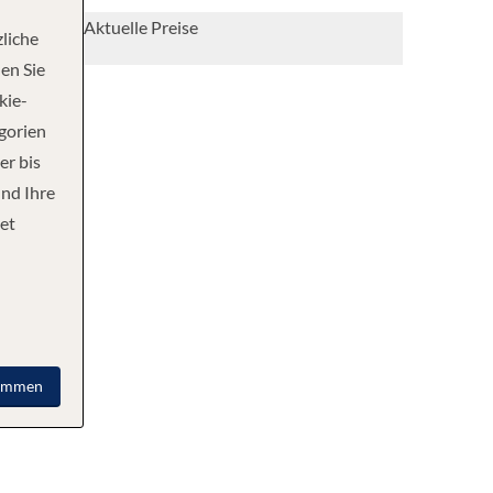
Aktuelle Preise
liche
en Sie
kie-
egorien
er bis
und Ihre
et
immen