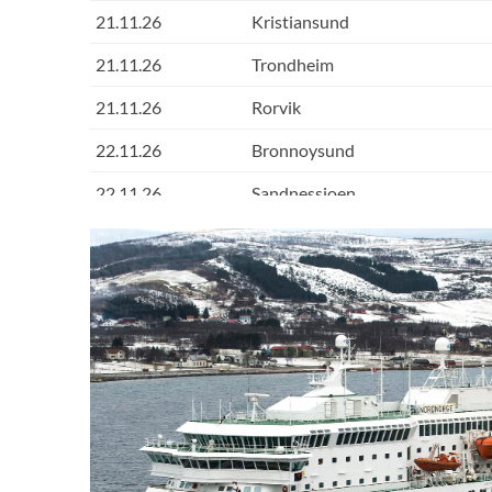
21.11.26
Kristiansund
21.11.26
Trondheim
21.11.26
Rorvik
22.11.26
Bronnoysund
22.11.26
Sandnessjoen
22.11.26
Nesna
MS
22.11.26
Ornes
22.11.26
Bodo
22.11.26
Stamsund
22.11.26
Svolvaer
23.11.26
Stokmarknes