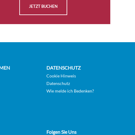
direktem Bezug zu den Sehenswürdigkeiten entlang
JETZT BUCHEN
der Küste mehr über Natur, Kultur und andere
Phänomene lernen. Außerdem vermittelt Ihnen das
Expertenteam die Bedeutung des einzigartigen
norwegischen Begriffs „friluftsliv“ und nimmt Sie
mit auf „friluftsliv“-Wanderungen und Aktivitäten
während der Reise. Das engagierte Expertenteam
hat eine Mission: Sie auf der Reise einzubeziehen in
MEN
DATENSCHUTZ
Erlebnisse mit der Natur, der Tierwelt und der
Cookie Hinweis
Kultur, um Ihren Erfahrungsschatz zu erweitern.
Datenschutz
Lesen Sie hier mehr über das Expertenteam.
Wie melde ich Bedenken?
Ausstattung: deutschsprachiges Expertenteam
2016 modernisiert Drei Restaurants „Multe“
Bäckerei und Eisbar Explorer Bar und Lounge
WLAN Sauna Fitnessraum Lift Konferenzraum
Autodeck 2 Whirlpools
Folgen Sie Uns