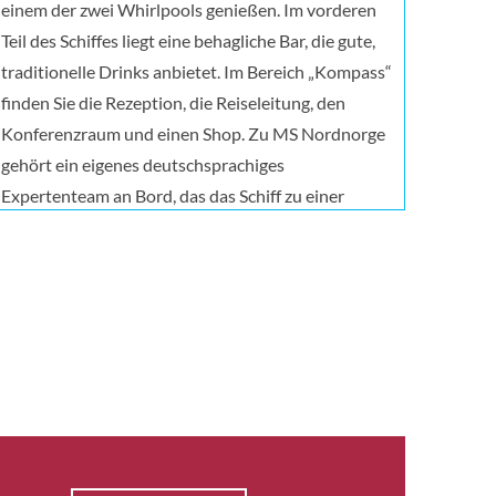
einem der zwei Whirlpools genießen. Im vorderen
Teil des Schiffes liegt eine behagliche Bar, die gute,
traditionelle Drinks anbietet. Im Bereich „Kompass“
finden Sie die Rezeption, die Reiseleitung, den
Konferenzraum und einen Shop. Zu MS Nordnorge
gehört ein eigenes deutschsprachiges
Expertenteam an Bord, das das Schiff zu einer
Universität auf See macht: Interessante Vorträge,
Präsentationen und Aktivitäten, die sowohl im
Schiff als auch auf der Sonnenterrasse gehalten
werden, gestalten die Reise spannend und
lehrreich. Die Themen hängen von der Jahreszeit
und den Gewässern ab, die wir durchfahren. Das
Expertenteam bietet täglich ein Vortrags- und
Präsentationsprogramm sowie ein abendliches
Beisammensein an. An Deck können Sie mit