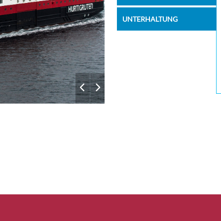
02:55
03:10
04:35
04:50
UNTERHALTUNG
07:10
07:45
11:00
11:30
14:15
18:15
22:10
22:25
01:50
02:00
05:05
05:45
08:30
08:45
10:55
14:30
16:40
17:00
18:55
19:15