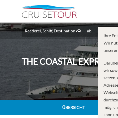
ab
Ihre En
Wir nut
unserer
THE COASTAL EXPRESS:
Darüber
wir sowi
setzen,
Adresse
Webseit
durchzu
möglich
ÜBERSICHT
kann un