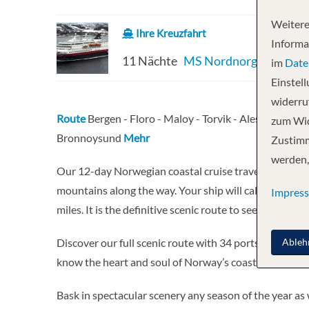
Weitere
Ihre Kreuzfahrt
Informa
11 Nächte
MS Nordnorge
im
Date
Einstel
widerruf
Route
Bergen - Floro - Maloy - Torvik - Alesund - Mol
zum Wid
Bronnoysund
Mehr
Zustimm
werden,
Our 12-day Norwegian coastal cruise travels northb
mountains along the way. Your ship will call at 34 ports
Impres
miles. It is the definitive scenic route to see the Norw
Ableh
Discover our full scenic route with 34 ports visited t
know the heart and soul of Norway’s coastline
Bask in spectacular scenery any season of the year as