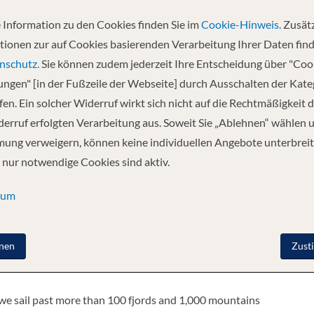
 Information zu den Cookies finden Sie im
Cookie-Hinweis.
Zusätz
Abfahrt
tionen zur auf Cookies basierenden Verarbeitung Ihrer Daten find
19.11.2026
nschutz.
Sie können zudem jederzeit Ihre Entscheidung über "Coo
lungen" [in der Fußzeile der Webseite] durch Ausschalten der Kat
en. Ein solcher Widerruf wirkt sich nicht auf die Rechtmäßigkeit d
de - Kristiansund - Trondheim - Rorvik -
erruf erfolgten Verarbeitung aus. Soweit Sie „Ablehnen“ wählen 
ung verweigern, können keine individuellen Angebote unterbreit
 nur notwendige Cookies sind aktiv.
ound and then southbound, taking in Norway’s many fjords and
 of all sizes and cross the Arctic Circle twice over 2,500 nautical
sum
egian coast.
nen
Zust
wice, northbound and southbound, allowing you to really get to
 we sail past more than 100 fjords and 1,000 mountains