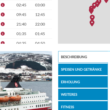
02:45
03:00
09:45
12:45
21:40
22:00
01:35
01:45
04:35
04:50
06:00
06:10
Bakery
BESCHREIBUNG
10:00
10:10
SPEISEN UND GETRÄNKE
13:05
15:20
19:15
19:40
ERHOLUNG
21:20
22:15
WEITERES
01:30
01:40
FITNESS