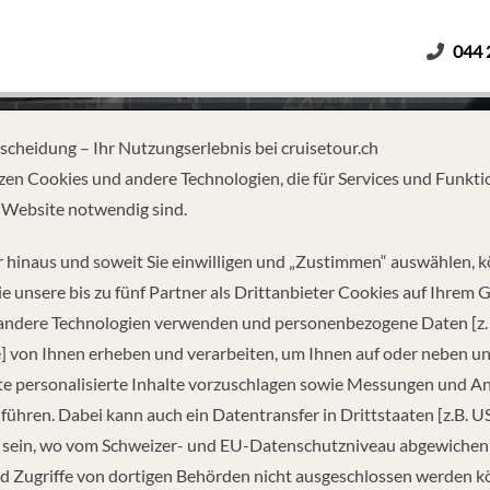
044 
Erwachsene
Kinder
Dauer
tscheidung – Ihr Nutzungserlebnis bei cruisetour.ch
zen Cookies und andere Technologien, die für Services und Funkti
 Website notwendig sind.
 BERGEN – KIRKENES – BERGE
 hinaus und soweit Sie einwilligen und „Zustimmen“ auswählen, 
e unsere bis zu fünf Partner als Drittanbieter Cookies auf Ihrem 
 andere Technologien verwenden und personenbezogene Daten [z. 
] von Ihnen erheben und verarbeiten, um Ihnen auf oder neben u
e personalisierte Inhalte vorzuschlagen sowie Messungen und A
führen. Dabei kann auch ein Datentransfer in Drittstaaten [z.B. U
 sein, wo vom Schweizer- und EU-Datenschutzniveau abgewiche
REISEINFORMATIONEN
d Zugriffe von dortigen Behörden nicht ausgeschlossen werden k