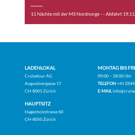
24.11.26
Berlevag
11 Nächte mit der MS Nordnorge -
- Abfahrt 19.1
25.11.26
Batsfjord
25.11.26
Vardø
25.11.26
Vadso
25.11.26
Kirkenes
25.11.26
Vardø
LADENLOKAL
MONTAG BIS FR
Cruisetour AG
09:00 – 18:00 Uhr
25.11.26
Batsfjord
Augustinergasse 17
TELEFON
+41 (0)44
25.11.26
Berlevag
CH-8001 Zürich
E-MAIL
info@cruise
26.11.26
Mehamn
HAUPTSITZ
Hagenholzstrasse 60
26.11.26
Kjollefjord
CH-8050 Zürich
26.11.26
Honningsvag