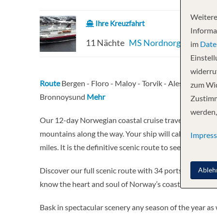
Weitere
Ihre Kreuzfahrt
Informa
11 Nächte
MS Nordnorge
im
Date
Einstel
widerruf
Route
Bergen - Floro - Maloy - Torvik - Alesund - Mol
zum Wid
Bronnoysund
Mehr
Zustimm
werden,
Our 12-day Norwegian coastal cruise travels northb
mountains along the way. Your ship will call at 34 ports
Impres
miles. It is the definitive scenic route to see the Norw
Ableh
Discover our full scenic route with 34 ports visited t
know the heart and soul of Norway’s coastline
Bask in spectacular scenery any season of the year as