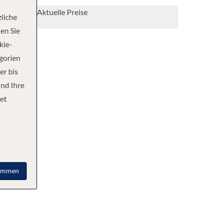
Aktuelle Preise
liche
en Sie
kie-
egorien
er bis
und Ihre
et
immen