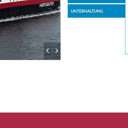
02:55
03:10
04:35
04:50
UNTERHALTUNG
07:10
07:45
11:00
11:30
14:15
18:15
22:10
22:25
01:50
02:00
05:05
05:45
08:30
08:45
10:55
14:30
16:40
17:00
18:55
19:15