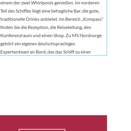
einem der zwei Whirlpools genießen. Im vorderen
Teil des Schiffes liegt eine behagliche Bar, die gute,
traditionelle Drinks anbietet. Im Bereich „Kompass“
finden Sie die Rezeption, die Reiseleitung, den
Konferenzraum und einen Shop. Zu MS Nordnorge
gehört ein eigenes deutschsprachiges
Expertenteam an Bord, das das Schiff zu einer
Universität auf See macht: Interessante Vorträge,
Präsentationen und Aktivitäten, die sowohl im
Schiff als auch auf der Sonnenterrasse gehalten
werden, gestalten die Reise spannend und
lehrreich. Die Themen hängen von der Jahreszeit
und den Gewässern ab, die wir durchfahren. Das
Expertenteam bietet täglich ein Vortrags- und
Präsentationsprogramm sowie ein abendliches
Beisammensein an. An Deck können Sie mit