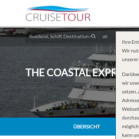
ab
Ihre En
Wir nut
unserer
THE COASTAL EXPRESS:
Darüber
wir sowi
setzen,
Adresse
Webseit
durchzu
möglich
ÜBERSICHT
kann un