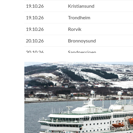
19.10.26
Kristiansund
19.10.26
Trondheim
19.10.26
Rorvik
20.10.26
Bronnoysund
20.10.26
Sandnessjoen
20.10.26
Nesna
MS
20.10.26
Ornes
20.10.26
Bodo
20.10.26
Stamsund
20.10.26
Svolvaer
21.10.26
Stokmarknes