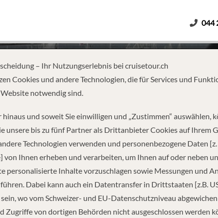
044 
Erwachsene
Kinder
Dauer
tscheidung – Ihr Nutzungserlebnis bei cruisetour.ch
zen Cookies und andere Technologien, die für Services und Funkti
 Website notwendig sind.
 BERGEN – KIRKENES – BERGE
 hinaus und soweit Sie einwilligen und „Zustimmen“ auswählen, 
e unsere bis zu fünf Partner als Drittanbieter Cookies auf Ihrem 
 andere Technologien verwenden und personenbezogene Daten [z. 
] von Ihnen erheben und verarbeiten, um Ihnen auf oder neben u
e personalisierte Inhalte vorzuschlagen sowie Messungen und A
führen. Dabei kann auch ein Datentransfer in Drittstaaten [z.B. U
 sein, wo vom Schweizer- und EU-Datenschutzniveau abgewiche
REISEINFORMATIONEN
d Zugriffe von dortigen Behörden nicht ausgeschlossen werden k