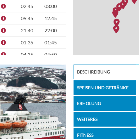
02:45
03:00
09:45
12:45
21:40
22:00
01:35
01:45
04:35
04:50
06:00
06:10
Bakery
BESCHREIBUNG
10:00
10:10
SPEISEN UND GETRÄNKE
13:05
15:20
19:15
19:40
ERHOLUNG
21:20
22:15
WEITERES
01:30
01:40
FITNESS