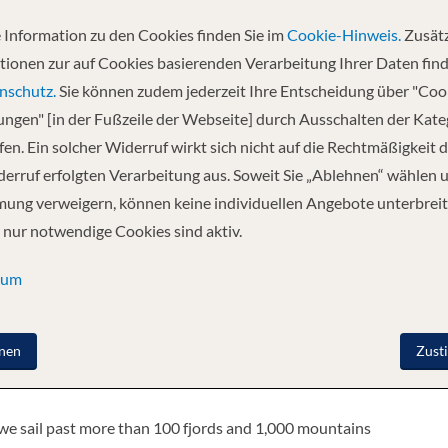
 Information zu den Cookies finden Sie im
Cookie-Hinweis.
Zusätz
Abfahrt
tionen zur auf Cookies basierenden Verarbeitung Ihrer Daten find
17.10.2026
nschutz.
Sie können zudem jederzeit Ihre Entscheidung über "Coo
lungen" [in der Fußzeile der Webseite] durch Ausschalten der Kat
en. Ein solcher Widerruf wirkt sich nicht auf die Rechtmäßigkeit d
de - Kristiansund - Trondheim - Rorvik -
erruf erfolgten Verarbeitung aus. Soweit Sie „Ablehnen“ wählen 
ung verweigern, können keine individuellen Angebote unterbreit
 nur notwendige Cookies sind aktiv.
ound and then southbound, taking in Norway’s many fjords and
 of all sizes and cross the Arctic Circle twice over 2,500 nautical
sum
egian coast.
nen
Zust
wice, northbound and southbound, allowing you to really get to
 we sail past more than 100 fjords and 1,000 mountains