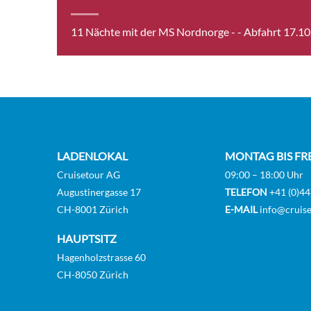
23.10.26
Berlevag
11 Nächte mit der MS Nordnorge -
- Abfahrt 17.1
23.10.26
Batsfjord
23.10.26
Vardø
23.10.26
Vadso
23.10.26
Kirkenes
23.10.26
Vardø
LADENLOKAL
MONTAG BIS FR
Cruisetour AG
09:00 – 18:00 Uhr
23.10.26
Batsfjord
Augustinergasse 17
TELEFON
+41 (0)44
24.10.26
Berlevag
CH-8001 Zürich
E-MAIL
info@cruise
24.10.26
Mehamn
HAUPTSITZ
Hagenholzstrasse 60
24.10.26
Kjollefjord
CH-8050 Zürich
24.10.26
Honningsvag