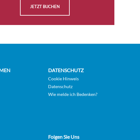
direktem Bezug zu den Sehenswürdigkeiten entlang
JETZT BUCHEN
der Küste mehr über Natur, Kultur und andere
Phänomene lernen. Außerdem vermittelt Ihnen das
Expertenteam die Bedeutung des einzigartigen
norwegischen Begriffs „friluftsliv“ und nimmt Sie
mit auf „friluftsliv“-Wanderungen und Aktivitäten
während der Reise. Das engagierte Expertenteam
hat eine Mission: Sie auf der Reise einzubeziehen in
MEN
DATENSCHUTZ
Erlebnisse mit der Natur, der Tierwelt und der
Cookie Hinweis
Kultur, um Ihren Erfahrungsschatz zu erweitern.
Datenschutz
Lesen Sie hier mehr über das Expertenteam.
Wie melde ich Bedenken?
Ausstattung: deutschsprachiges Expertenteam
2016 modernisiert Drei Restaurants „Multe“
Bäckerei und Eisbar Explorer Bar und Lounge
WLAN Sauna Fitnessraum Lift Konferenzraum
Autodeck 2 Whirlpools
Folgen Sie Uns