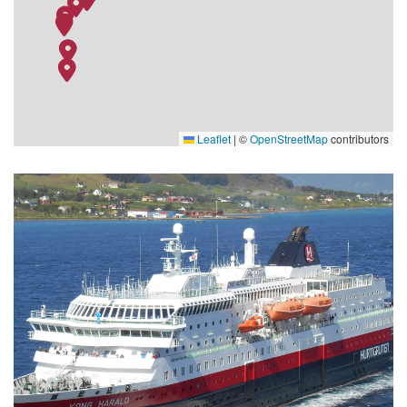
18.12.26
Øksfjord
01:50
02:00
18.12.26
Hammerfest
05:05
05:45
18.12.26
Havoysund
08:30
08:45
18.12.26
Honningsvag
10:55
14:30
18.12.26
Kjollefjord
16:40
17:00
Leaflet
|
©
OpenStreetMap
contributors
18.12.26
Mehamn
18:55
19:15
Brygga
18.12.26
Berlevag
22:00
22:10
19.12.26
Batsfjord
–
–
19.12.26
Vardø
03:30
03:45
19.12.26
Vadso
06:55
07:10
19.12.26
Kirkenes
–
–
19.12.26
Vardø
16:05
17:00
19.12.26
Batsfjord
20:00
20:30
19.12.26
Berlevag
22:25
22:35