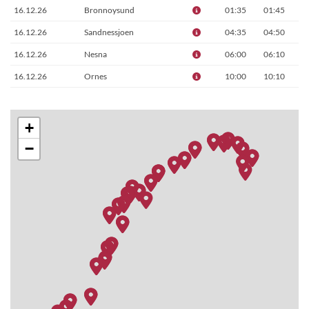
16.12.26
Bronnoysund
01:35
01:45
16.12.26
Sandnessjoen
04:35
04:50
16.12.26
Nesna
06:00
06:10
16.12.26
Ornes
10:00
10:10
16.12.26
Bodo
13:05
15:20
16.12.26
Stamsund
19:15
19:40
+
16.12.26
Svolvaer
21:20
22:15
−
17.12.26
Stokmarknes
01:30
01:40
17.12.26
Sortland
02:55
03:10
17.12.26
Risoyhamn
04:35
04:50
17.12.26
Harstad
07:10
07:45
17.12.26
Finnsnes
11:00
11:30
17.12.26
Tromsø
14:15
18:15
17.12.26
Skjervøy
22:10
22:25