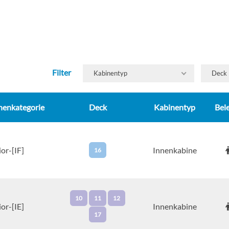
–
–
07:30
18:00
08:00
17:00
Filter
Kabinentyp
Deck
09:00
19:00
–
–
nenkategorie
Deck
Kabinentyp
Bel
07:00
21:00
08:00
21:00
ior-[IF]
Innenkabine
16
07:00
16:00
07:00
17:00
10
11
12
06:00
–
ior-[IE]
Innenkabine
17