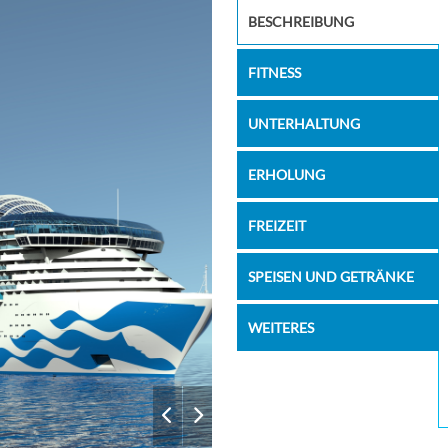
sanctuary
BESCHREIBUNG
06:00
17:00
07:00
17:00
FITNESS
07:00
18:00
UNTERHALTUNG
07:00
19:00
ERHOLUNG
07:00
18:00
FREIZEIT
07:00
16:00
–
–
SPEISEN UND GETRÄNKE
08:00
18:00
WEITERES
09:00
19:00
07:00
21:00
06:00
19:00