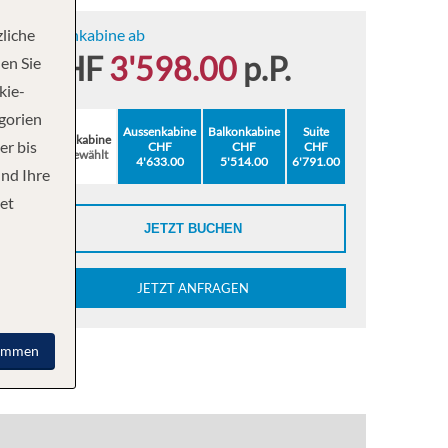
liche
Innenkabine ab
CHF
3'598.00
p.P.
en Sie
kie-
egorien
Aussenkabine
Balkonkabine
Suite
Innenkabine
er bis
CHF
CHF
CHF
ausgewählt
4'633.00
5'514.00
6'791.00
und Ihre
et
JETZT BUCHEN
JETZT ANFRAGEN
immen