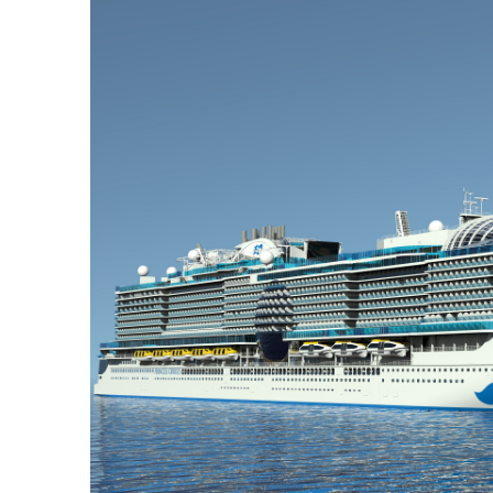
sanctuary-dining
15.07.27
Barcelona, Spanien
16.07.27
Marseille (Provence)
17.07.27
Santa Margherita
18.07.27
Rom (Civitavecchia)
19.07.27
Neapel
20.07.27
Sizilien (Palermo)
21.07.27
Auf See
22.07.27
Kreta (Heraklion)
23.07.27
Kusadasi (Ephesus)
24.07.27
Mykonos
25.07.27
Athen (Piräus),