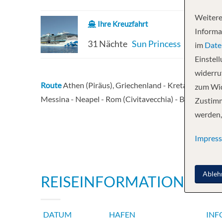
Weitere
Ihre Kreuzfahrt
Informa
31 Nächte
Sun Princess
im
Date
Einstel
widerruf
Route
Athen (Piräus), Griechenland - Kreta (Heraklio
zum Wid
Messina - Neapel - Rom (Civitavecchia) - Barcelona, 
Zustimm
werden,
Impres
Ableh
REISEINFORMATIONEN
DATUM
HAFEN
INF