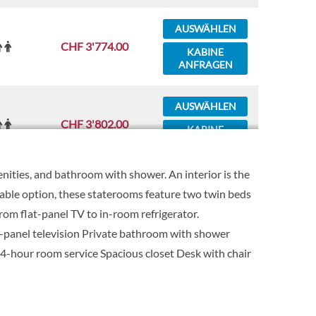
AUSWÄHLEN
CHF 3'774.00
KABINE
ANFRAGEN
AUSWÄHLEN
CHF 3'802.00
KABINE
ANFRAGEN
nities, and bathroom with shower. An interior is the
AUSWÄHLEN
dable option, these staterooms feature two twin beds
CHF 3'832.00
rom flat-panel TV to in-room refrigerator.
KABINE
ANFRAGEN
t-panel television Private bathroom with shower
-hour room service Spacious closet Desk with chair
AUSWÄHLEN
CHF 3'862.00
KABINE
ANFRAGEN