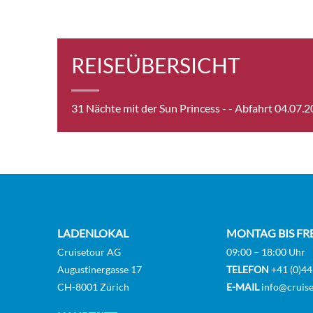
Prem
REISEÜBERSICHT
View
31 Nächte mit der Sun Princess -
- Abfahrt 04.07.
Prem
View
Prem
View
LADENLOKAL
MONTAG BIS FR
Cruisetour AG
09:00 – 18:00 Uhr
Augustinergasse 17
TELEFON
+41 (0)44
Cove
CH-8001 Zürich
E-MAIL
info@cruise
[DH]