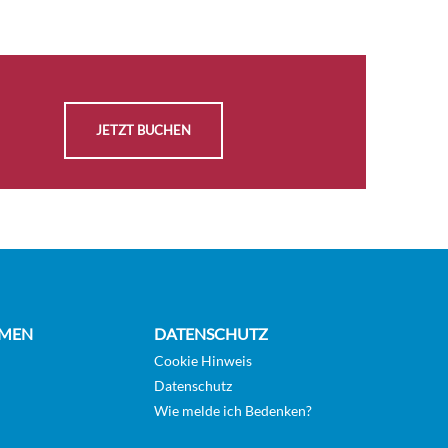
AUSWÄHLEN
CHF 4'633.00
KABINE
ANFRAGEN
JETZT BUCHEN
AUSWÄHLEN
CHF 4'831.00
KABINE
ANFRAGEN
AUSWÄHLEN
CHF 4'910.00
KABINE
ANFRAGEN
MEN
DATENSCHUTZ
Cookie Hinweis
AUSWÄHLEN
Datenschutz
CHF 5'514.00
Wie melde ich Bedenken?
KABINE
ANFRAGEN