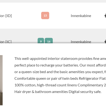
ior-[ID]
Innenkabine
15
ior-[IC]
Innenkabine
9
16
This well-appointed interior stateroom provides fine ame
5
9
10
11
perfect place to recharge your batteries. Our most affor
ior-[IB]
Innenkabine
12
16
15
or a queen-size bed and the basic amenities you expect, f
14
6
Comfortable queen or pair of twin beds Refrigerator Fla
100% cotton, high-thread count linens Complimentary 24
Hair dryer & bathroom amenities Digital security safe.
10
11
12
ior-[IA]
Innenkabine
15
14