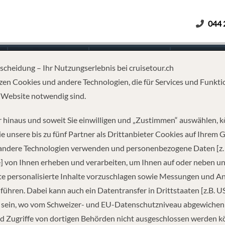
044 
Erwachsene
Kinder
Dauer
tscheidung – Ihr Nutzungserlebnis bei cruisetour.ch
zen Cookies und andere Technologien, die für Services und Funkti
 Website notwendig sind.
ITERRANEAN
 hinaus und soweit Sie einwilligen und „Zustimmen“ auswählen, 
e unsere bis zu fünf Partner als Drittanbieter Cookies auf Ihrem 
 andere Technologien verwenden und personenbezogene Daten [z. 
] von Ihnen erheben und verarbeiten, um Ihnen auf oder neben u
e personalisierte Inhalte vorzuschlagen sowie Messungen und A
führen. Dabei kann auch ein Datentransfer in Drittstaaten [z.B. U
 sein, wo vom Schweizer- und EU-Datenschutzniveau abgewiche
REISEINFORMATIONEN
d Zugriffe von dortigen Behörden nicht ausgeschlossen werden k