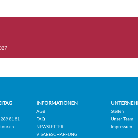
ium Ocean
Aussenkabine
10
11
-[O5]
2027
ium Ocean
Aussenkabine
5
6
-[O3]
ium Ocean
Aussenkabine
5
-[O2]
EITAG
INFORMATIONEN
UNTERNEH
AGB
Stellen
 289 81 81
FAQ
Unser Team
 Balcony-
Balkonkabine
6
tour.ch
NEWSLETTER
Impressum
VISABESCHAFFUNG