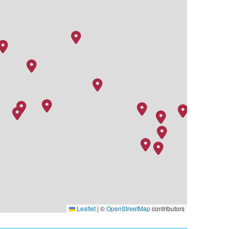
Leaflet
|
©
OpenStreetMap
contributors