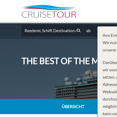
ab
Ihre En
Wir nut
unserer
THE BEST OF THE MED
Darüber
wir sowi
setzen,
Adresse
Webseit
durchzu
möglich
ÜBERSICHT
kann un