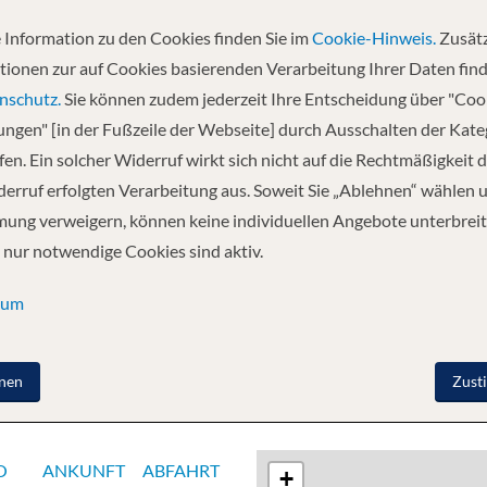
 Information zu den Cookies finden Sie im
Cookie-Hinweis.
Zusätz
Abfahrt
tionen zur auf Cookies basierenden Verarbeitung Ihrer Daten find
04.07.2027
nschutz.
Sie können zudem jederzeit Ihre Entscheidung über "Coo
lungen" [in der Fußzeile der Webseite] durch Ausschalten der Kat
en. Ein solcher Widerruf wirkt sich nicht auf die Rechtmäßigkeit d
n) - Kusadasi (Ephesus) - Santorin - Mykonos - Chania -
erruf erfolgten Verarbeitung aus. Soweit Sie „Ablehnen“ wählen 
Spanien
Mehr
ung verweigern, können keine individuellen Angebote unterbreit
 nur notwendige Cookies sind aktiv.
sum
nen
Zust
O
ANKUNFT
ABFAHRT
+