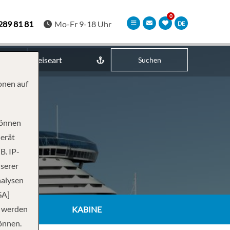
289 81 81
Mo-Fr 9-18 Uhr
DE
Reiseart
Suchen
onen auf
können
Gerät
B. IP-
nserer
nalysen
SA]
n werden
KABINE
önnen.