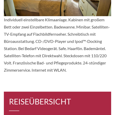
Balkonkabine
Individuell einstellbare Klimaanlage. Kabinen mit großem
Auf Anfrage
Bett oder zwei Einzelbetten. Badewanne. Minibar. Satelliten-
KABINE
TV-Empfang auf Flachbildfernseher. Schreibtisch mit
AUSWÄHLEN
ANFRAGEN
Büroausstattung. CD-/DVD-Player und Ipod™-Docking
Station. Bei Bedarf Videogerät. Safe. Haarfön. Bademäntel.
Satelliten-Telefon mit Direktwahl. Steckdosen mit 110/220
Deluxe-Kabine – Deck 3-[D]
Volt. Französische Bad- und Pflegeprodukte. 24-stündiger
Champollion Deck (Deck 3)
Zimmerservice. Internet mit WLAN.
Balkonkabine
Auf Anfrage
REISEÜBERSICHT
KABINE
AUSWÄHLEN
ANFRAGEN