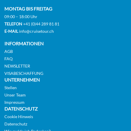
Auf Anfrage
MONTAG BIS FREITAG
09:00 – 18:00 Uhr
KABINE
TELEFON
+41 (0)44 289 81 81
AUSWÄHLEN
ANFRAGEN
E-MAIL
info@cruisetour.ch
INFORMATIONEN
Superior-Kabine – Deck 3-[6]
AGB
FAQ
Champollion Deck (Deck 3)
NEWSLETTER
Suite
VISABESCHAFFUNG
UNTERNEHMEN
Stellen
Auf Anfrage
Unser Team
KABINE
Impressum
AUSWÄHLEN
ANFRAGEN
DATENSCHUTZ
Cookie Hinweis
Datenschutz