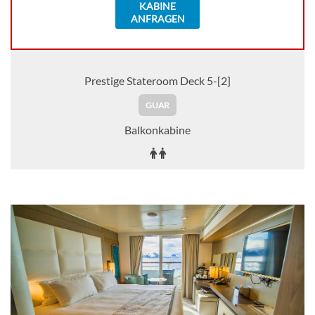
KABINE
ANFRAGEN
Prestige Stateroom Deck 5-[2]
GUAR
Balkonkabine
Auf Anfrage
KABINE
AUSWÄHLEN
ANFRAGEN
Prestige Stateroom Deck 6-[3]
GUAR