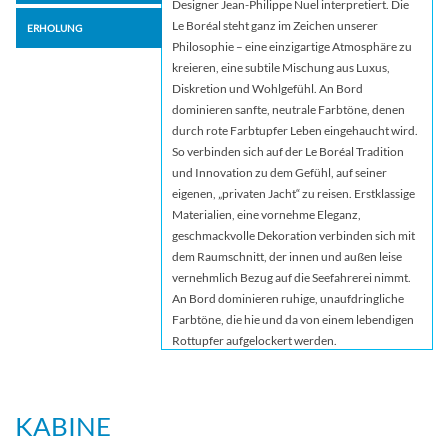
Designer Jean-Philippe Nuel interpretiert. Die
Le Boréal steht ganz im Zeichen unserer
ERHOLUNG
Philosophie – eine einzigartige Atmosphäre zu
kreieren, eine subtile Mischung aus Luxus,
Diskretion und Wohlgefühl. An Bord
dominieren sanfte, neutrale Farbtöne, denen
durch rote Farbtupfer Leben eingehaucht wird.
So verbinden sich auf der Le Boréal Tradition
und Innovation zu dem Gefühl, auf seiner
eigenen, „privaten Jacht“ zu reisen. Erstklassige
Materialien, eine vornehme Eleganz,
geschmackvolle Dekoration verbinden sich mit
dem Raumschnitt, der innen und außen leise
vernehmlich Bezug auf die Seefahrerei nimmt.
An Bord dominieren ruhige, unaufdringliche
Farbtöne, die hie und da von einem lebendigen
Rottupfer aufgelockert werden.
KABINE