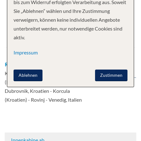
Ihre Kreuzfahrt
bis zum Widerruf erfolgten Verarbeitung aus. Soweit
Sie „Ablehnen“ wählen und Ihre Zustimmung
7 Nächte
Le Boreal
verweigern, können keine individuellen Angebote
Abfahrt
unterbreitet werden, nur notwendige Cookies sind
aktiv.
10.09.2026
Impressum
Route
Venedig, Italien - Insel Hvar,
Kroatien - Sibenik, Kroatien - Split
Ablehnen
Zustimmen
(Kroatien) - Kotor, Montenegro -
Dubrovnik, Kroatien - Korcula
(Kroatien) - Rovinj - Venedig, Italien
Innenkabine ab