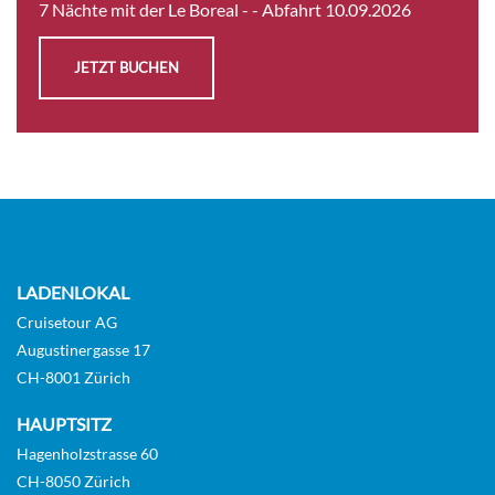
7 Nächte mit der Le Boreal -
- Abfahrt 10.09.2026
Prestige Suite – Deck 5-[4]
JETZT BUCHEN
Normandie Deck (Deck 5)
Suite
Auf Anfrage
KABINE
AUSWÄHLEN
ANFRAGEN
LADENLOKAL
Cruisetour AG
Augustinergasse 17
Prestige Suite Deck 6-[5]
CH-8001 Zürich
GUAR
HAUPTSITZ
Suite
Hagenholzstrasse 60
CH-8050 Zürich