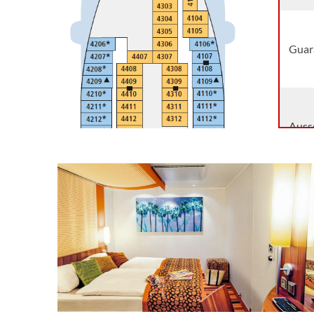
Guara
Auss
Auss
Auss