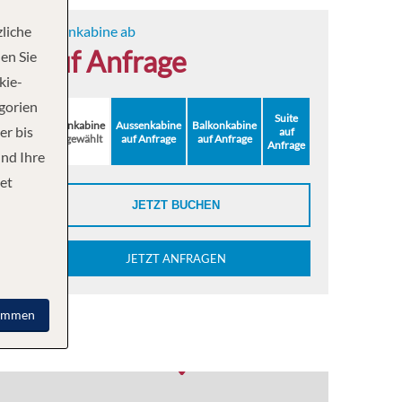
liche
Innenkabine ab
auf Anfrage
en Sie
kie-
egorien
Suite
Innenkabine
Aussenkabine
Balkonkabine
er bis
auf
ausgewählt
auf Anfrage
auf Anfrage
Anfrage
und Ihre
et
JETZT BUCHEN
JETZT ANFRAGEN
immen