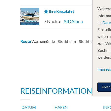
Weitere
Ihre Kreuzfahrt
Informa
7 Nächte
AIDAluna
im
Date
Einstel
widerruf
Route
Warnemünde - Stockholm - Stockholm - Visby
zum Wid
Zustimm
werden,
Impres
Ableh
REISEINFORMATIONEN
DATUM
HAFEN
INF