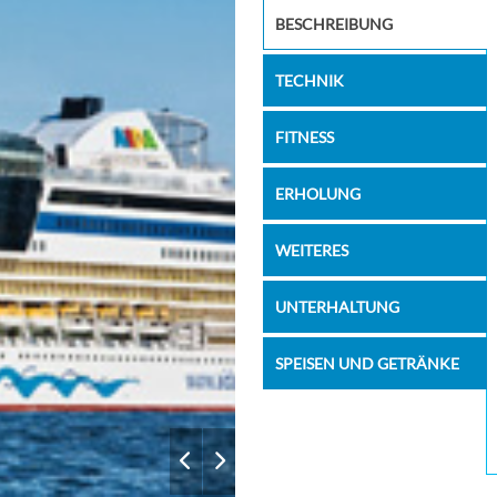
steak
BESCHREIBUNG
TECHNIK
FITNESS
ERHOLUNG
WEITERES
UNTERHALTUNG
SPEISEN UND GETRÄNKE