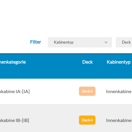
Filter
Kabinentyp
Deck
nenkategorie
Deck
Kabinentyp
nkabine IA-[IA]
Innenkabine
Deck 4
kabine IB-[IB]
Innenkabine
Deck 4