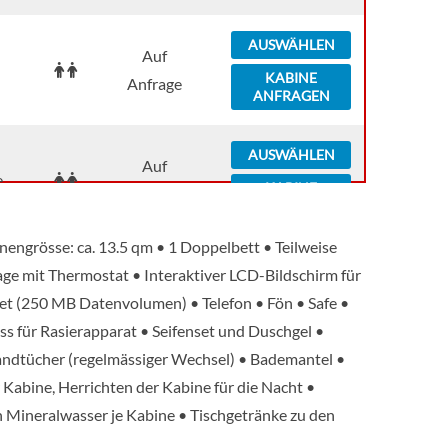
AUSWÄHLEN
Auf
KABINE
Anfrage
ANFRAGEN
AUSWÄHLEN
Auf
e
KABINE
Anfrage
ANFRAGEN
inengrösse: ca. 13.5 qm • 1 Doppelbett • Teilweise
AUSWÄHLEN
lage mit Thermostat • Interaktiver LCD-Bildschirm für
Auf
e
KABINE
rnet (250 MB Datenvolumen) • Telefon • Fön • Safe •
Anfrage
ANFRAGEN
s für Rasierapparat • Seifenset und Duschgel •
ndtücher (regelmässiger Wechsel) • Bademantel •
AUSWÄHLEN
Auf
Kabine, Herrichten der Kabine für die Nacht •
e
KABINE
Anfrage
 Mineralwasser je Kabine • Tischgetränke zu den
ANFRAGEN