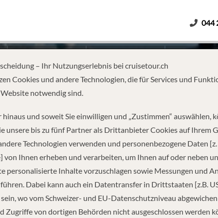
044 
Erwachsene
Kinder
Dauer
tscheidung – Ihr Nutzungserlebnis bei cruisetour.ch
zen Cookies und andere Technologien, die für Services und Funkti
 Website notwendig sind.
DENMARK FROM WARNEMÜND
 hinaus und soweit Sie einwilligen und „Zustimmen“ auswählen, 
e unsere bis zu fünf Partner als Drittanbieter Cookies auf Ihrem 
 andere Technologien verwenden und personenbezogene Daten [z. 
] von Ihnen erheben und verarbeiten, um Ihnen auf oder neben u
e personalisierte Inhalte vorzuschlagen sowie Messungen und A
führen. Dabei kann auch ein Datentransfer in Drittstaaten [z.B. U
 sein, wo vom Schweizer- und EU-Datenschutzniveau abgewiche
REISEINFORMATIONEN
d Zugriffe von dortigen Behörden nicht ausgeschlossen werden k