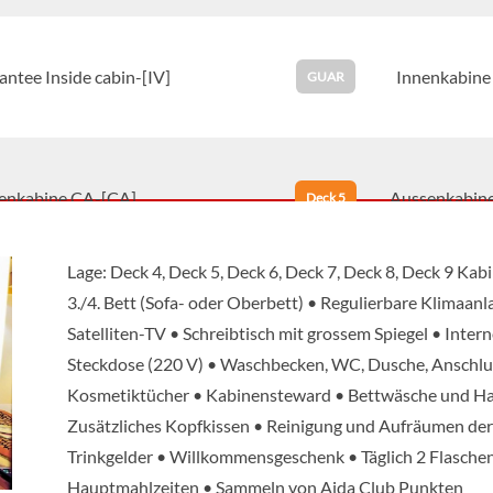
ntee Inside cabin-[IV]
Innenkabine
GUAR
enkabine CA-[CA]
Aussenkabin
Deck 5
Lage: Deck 4, Deck 5, Deck 6, Deck 7, Deck 8, Deck 9 Kab
3./4. Bett (Sofa- oder Oberbett) • Regulierbare Klimaan
enkabine MA-[MA]
Aussenkabin
Deck 4
Satelliten-TV • Schreibtisch mit grossem Spiegel • Inte
Steckdose (220 V) • Waschbecken, WC, Dusche, Anschlus
Kosmetiktücher • Kabinensteward • Bettwäsche und Ha
Zusätzliches Kopfkissen • Reinigung und Aufräumen der 
enkabine MB-[MB]
Aussenkabin
Deck 4
Trinkgelder • Willkommensgeschenk • Täglich 2 Flaschen
Hauptmahlzeiten • Sammeln von Aida Club Punkten