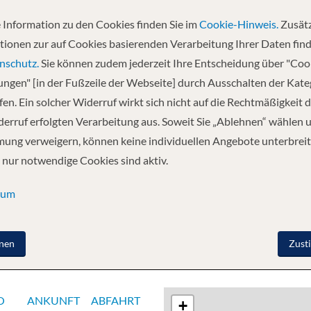
 Information zu den Cookies finden Sie im
Cookie-Hinweis.
Zusätz
Abfahrt
tionen zur auf Cookies basierenden Verarbeitung Ihrer Daten find
17.10.2026
nschutz.
Sie können zudem jederzeit Ihre Entscheidung über "Coo
lungen" [in der Fußzeile der Webseite] durch Ausschalten der Kat
en. Ein solcher Widerruf wirkt sich nicht auf die Rechtmäßigkeit d
 - Kopenhagen - Warnemünde
erruf erfolgten Verarbeitung aus. Soweit Sie „Ablehnen“ wählen 
ung verweigern, können keine individuellen Angebote unterbreit
 nur notwendige Cookies sind aktiv.
sum
nen
Zust
O
ANKUNFT
ABFAHRT
+