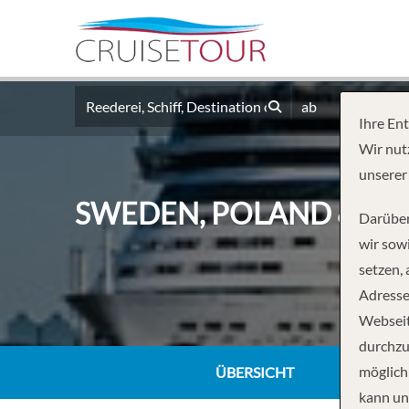
ab
Ihre En
Wir nut
unserer
SWEDEN, POLAND & 
Darüber
wir sowi
setzen,
Adresse
Webseit
durchzu
möglich
ÜBERSICHT
kann un