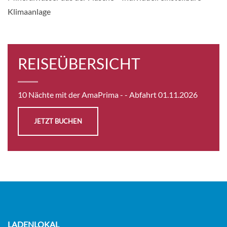
Klimaanlage
REISEÜBERSICHT
10 Nächte mit der AmaPrima -
- Abfahrt 01.11.2026
JETZT BUCHEN
LADENLOKAL