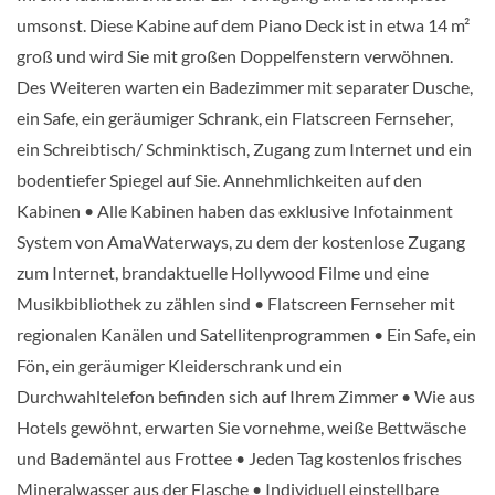
Balkonkabine
umsonst. Diese Kabine auf dem Piano Deck ist in etwa 14 m²
groß und wird Sie mit großen Doppelfenstern verwöhnen.
CHF 7'436.00
Des Weiteren warten ein Badezimmer mit separater Dusche,
ein Safe, ein geräumiger Schrank, ein Flatscreen Fernseher,
KABINE
AUSWÄHLEN
ANFRAGEN
ein Schreibtisch/ Schminktisch, Zugang zum Internet und ein
bodentiefer Spiegel auf Sie. Annehmlichkeiten auf den
Kabinen • Alle Kabinen haben das exklusive Infotainment
Suite-[SS]
System von AmaWaterways, zu dem der kostenlose Zugang
zum Internet, brandaktuelle Hollywood Filme und eine
Violin-Deck
Musikbibliothek zu zählen sind • Flatscreen Fernseher mit
Suite
regionalen Kanälen und Satellitenprogrammen • Ein Safe, ein
Fön, ein geräumiger Kleiderschrank und ein
CHF 8'112.00
Durchwahltelefon befinden sich auf Ihrem Zimmer • Wie aus
Hotels gewöhnt, erwarten Sie vornehme, weiße Bettwäsche
KABINE
AUSWÄHLEN
ANFRAGEN
und Bademäntel aus Frottee • Jeden Tag kostenlos frisches
Mineralwasser aus der Flasche • Individuell einstellbare