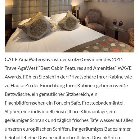
Violin-Deck
Balkonkabine
CHF 6'509.00
KABINE
AUSWÄHLEN
ANFRAGEN
CAT E AmaWaterways ist der stolze Gewinner des 2011
TravelAgeWest “Best Cabin Features and Amenities” WAVE
Awards. Fühlen Sie sich in der Privatsphäre Ihrer Kabine wie
Balkonkabine-[AB]
zu Hause Zu der Einrichtung Ihrer Kabinen gehören weiße
Bettwäsche, ein gemütlicher Sitzbereich, ein
Cello-Deck
Flachbildfernseher, ein Fön, ein Safe, Frotteebademäntel,
Balkonkabine
Slipper, eine individuell einstellbare Klimaanlage, ein
geräumiger Schrank und täglich frisches Tafelwasser auf allen
CHF 6'678.00
unseren europäischen Schiffen. Ihr geräumiges Badezimmer
beinhaltet eine Dusche mit mehrdüsigen Duschköpfen,