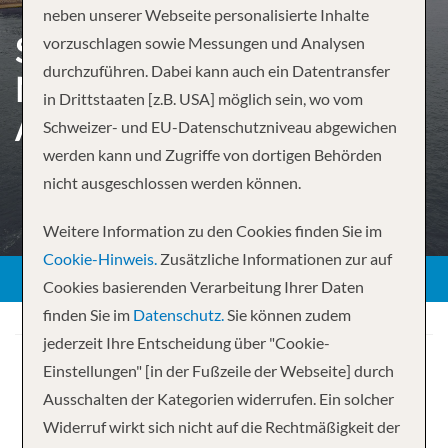
neben unserer Webseite personalisierte Inhalte
SCHÖNE TAGE AN RHEIN &
vorzuschlagen sowie Messungen und Analysen
durchzuführen. Dabei kann auch ein Datentransfer
MOSEL – VON BASEL BIS
in Drittstaaten [z.B. USA] möglich sein, wo vom
AMSTERDAM
Schweizer- und EU-Datenschutzniveau abgewichen
werden kann und Zugriffe von dortigen Behörden
nicht ausgeschlossen werden können.
Weitere Information zu den Cookies finden Sie im
Cookie-Hinweis.
Zusätzliche Informationen zur auf
Cookies basierenden Verarbeitung Ihrer Daten
finden Sie im
Datenschutz.
Sie können zudem
jederzeit Ihre Entscheidung über "Cookie-
Einstellungen" [in der Fußzeile der Webseite] durch
Ausschalten der Kategorien widerrufen. Ein solcher
Widerruf wirkt sich nicht auf die Rechtmäßigkeit der