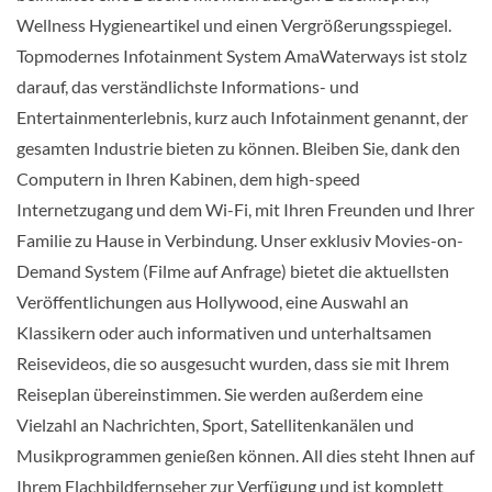
KABINE
AUSWÄHLEN
ANFRAGEN
Wellness Hygieneartikel und einen Vergrößerungsspiegel.
Topmodernes Infotainment System AmaWaterways ist stolz
darauf, das verständlichste Informations- und
Balkonkabine-[AA]
Entertainmenterlebnis, kurz auch Infotainment genannt, der
gesamten Industrie bieten zu können. Bleiben Sie, dank den
Violin-Deck
Computern in Ihren Kabinen, dem high-speed
Balkonkabine
Internetzugang und dem Wi-Fi, mit Ihren Freunden und Ihrer
Familie zu Hause in Verbindung. Unser exklusiv Movies-on-
CHF 6'847.00
Demand System (Filme auf Anfrage) bietet die aktuellsten
Veröffentlichungen aus Hollywood, eine Auswahl an
KABINE
AUSWÄHLEN
ANFRAGEN
Klassikern oder auch informativen und unterhaltsamen
Reisevideos, die so ausgesucht wurden, dass sie mit Ihrem
Reiseplan übereinstimmen. Sie werden außerdem eine
Balkonkabine-[AA+]
Vielzahl an Nachrichten, Sport, Satellitenkanälen und
Musikprogrammen genießen können. All dies steht Ihnen auf
Violin-Deck
Ihrem Flachbildfernseher zur Verfügung und ist komplett