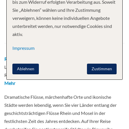
Ihre Kreuzfahrt
bis zum Widerruf erfolgten Verarbeitung aus. Soweit
Sie „Ablehnen“ wählen und Ihre Zustimmung
10 Nächte
AmaPrima
verweigern, können keine individuellen Angebote
Abfahrt
unterbreitet werden, nur notwendige Cookies sind
aktiv.
01.11.2026
Impressum
Route
Basel - Breisach - Straßburg -
Ludwigshafen - Rüdesheim - Rüdesheim -
Ablehnen
Zustimmen
Rhine Gorge - Bernkastel - Trier - Cochem
Mehr
Dramatische Flüsse, märchenhafte Orte und ikonische
Städte werden lebendig, wenn Sie vier Länder entlang der
geschichtsträchtigen Flüsse Rhein und Mosel in der
festlichsten Zeit des Jahres entdecken. Auf Ihrer Reise