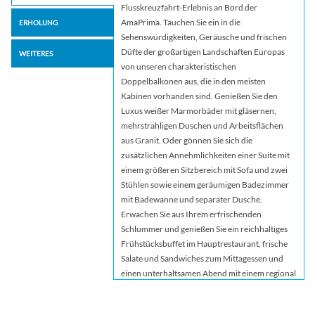
Flusskreuzfahrt-Erlebnis an Bord der
AmaPrima. Tauchen Sie ein in die
ERHOLUNG
Sehenswürdigkeiten, Geräusche und frischen
Düfte der großartigen Landschaften Europas
WEITERES
von unseren charakteristischen
Doppelbalkonen aus, die in den meisten
Kabinen vorhanden sind. Genießen Sie den
Luxus weißer Marmorbäder mit gläsernen,
mehrstrahligen Duschen und Arbeitsflächen
aus Granit. Oder gönnen Sie sich die
zusätzlichen Annehmlichkeiten einer Suite mit
einem größeren Sitzbereich mit Sofa und zwei
Stühlen sowie einem geräumigen Badezimmer
mit Badewanne und separater Dusche.
Erwachen Sie aus Ihrem erfrischenden
Schlummer und genießen Sie ein reichhaltiges
Frühstücksbuffet im Hauptrestaurant, frische
Salate und Sandwiches zum Mittagessen und
einen unterhaltsamen Abend mit einem regional
inspirierten Degustationsmenü im The Chef’s
Table. Trinken Sie einen Tee in der Main Lounge,