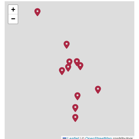
+
−
Leaflet
|
©
OpenStreetMap
contributors