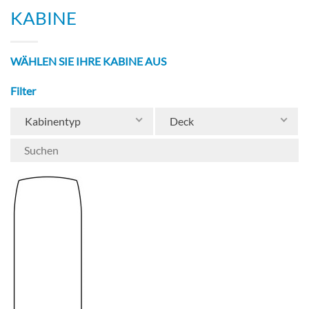
lassen Sie sich im Massage- und Friseursalon
KABINE
verwöhnen, finden Sie besondere Souvenirs im
Geschenkeladen, nehmen Sie ein Bad im
beheizten Pool und vieles mehr – all das können
WÄHLEN SIE IHRE KABINE AUS
Sie auf der unglaublichen AmaPrima erleben.
Filter
Kabinentyp
Deck