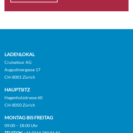
MAIN DECK 1 SINGLE BED CAT C-[C_SGL_PP]
Deck Main
Aussenkabine
Auf Anfrage
KABINE
LADENLOKAL
AUSWÄHLEN
ANFRAGEN
Cruisetour AG
Augustinergasse 17
CH-8001 Zürich
MAIN DECK 2 BEDS CAT C-[C_TWN_PP]
HAUPTSITZ
Deck Main
Hagenholzstrasse 60
Aussenkabine
CH-8050 Zürich
MONTAG BIS FREITAG
Auf Anfrage
09:00 – 18:00 Uhr
TELEFON
+41 (0)44 289 81 81