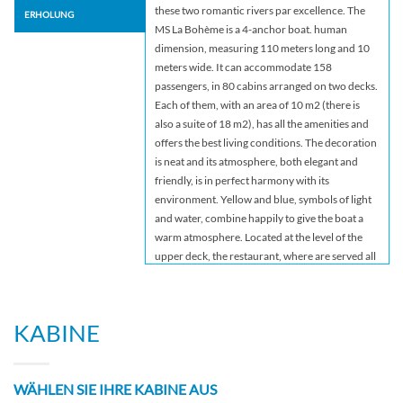
these two romantic rivers par excellence. The
ERHOLUNG
MS La Bohème is a 4-anchor boat. human
dimension, measuring 110 meters long and 10
meters wide. It can accommodate 158
passengers, in 80 cabins arranged on two decks.
Each of them, with an area of ​​10 m2 (there is
also a suite of 18 m2), has all the amenities and
offers the best living conditions. The decoration
is neat and its atmosphere, both elegant and
friendly, is in perfect harmony with its
environment. Yellow and blue, symbols of light
and water, combine happily to give the boat a
warm atmosphere. Located at the level of the
upper deck, the restaurant, where are served all
meals during the trip, offers delicate cuisine in a
refined setting, where large bay windows allow
you to take full advantage of the panorama. At
KABINE
the level of this same deck is the lounge bar with
dance floor. On the sun deck, an ideal place to
relax and admire the landscapes, passengers
WÄHLEN SIE IHRE KABINE AUS
can make use of comfortable deckchairs, as well