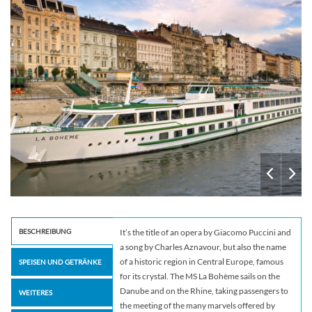
BESCHREIBUNG
It’s the title of an opera by Giacomo Puccini and
a song by Charles Aznavour, but also the name
of a historic region in Central Europe, famous
SPEISEN UND GETRÄNKE
for its crystal. The MS La Bohème sails on the
Danube and on the Rhine, taking passengers to
WEITERES
the meeting of the many marvels offered by