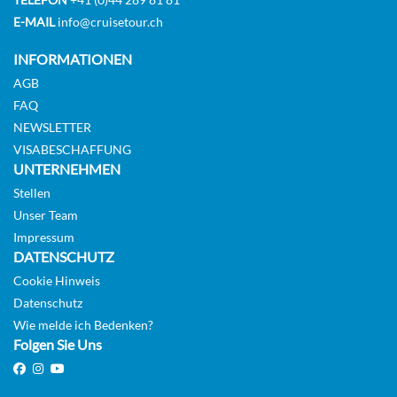
KABINE
E-MAIL
info@cruisetour.ch
AUSWÄHLEN
ANFRAGEN
INFORMATIONEN
AGB
UPPER DECK 2 BEDS CAT C-[C_TWN_PS]
FAQ
NEWSLETTER
Deck Upper
VISABESCHAFFUNG
Aussenkabine
UNTERNEHMEN
Stellen
Unser Team
Auf Anfrage
Impressum
KABINE
DATENSCHUTZ
AUSWÄHLEN
ANFRAGEN
Cookie Hinweis
Datenschutz
Wie melde ich Bedenken?
Folgen Sie Uns
MAIN DECK 1 QUEEN BED SUITE CAT B-[B_SUI_PP]
Deck Main