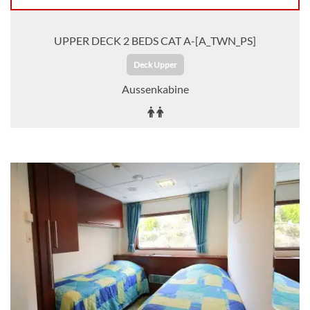
UPPER DECK 2 BEDS CAT A-[A_TWN_PS]
Deck Upper
Aussenkabine
Auf Anfrage
KABINE
AUSWÄHLEN
ANFRAGEN
MAIN DECK 2 BEDS CAT B-[B_TWN_PP]
Deck Main
Aussenkabine