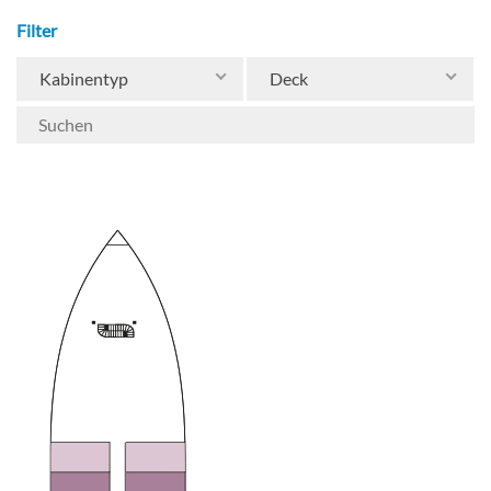
as a large shaded area.
Filter
Kabinentyp
Deck