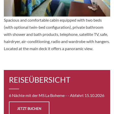
Auf Anfrage
KABINE
Spacious and comfortable cabin equipped with two beds
AUSWÄHLEN
ANFRAGEN
(with optional twin-bed configuration), private bathroom
with shower and bath products, telephone, satellite TV, safe,
hairdryer, air-conditioning, radio and wardrobe with hangers.
UPPER DECK 2 BEDS CAT B-[B_TWN_PS]
Located at the main deck it offers a panoramic view.
Deck Upper
Aussenkabine
REISEÜBERSICHT
Auf Anfrage
KABINE
AUSWÄHLEN
ANFRAGEN
6 Nächte mit der MS La Boheme -
- Abfahrt 15.10.2026
JETZT BUCHEN