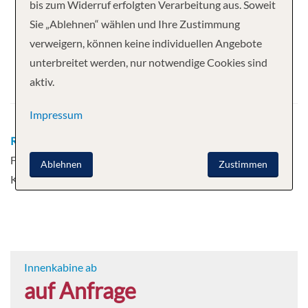
Ihre Kreuzfahrt
bis zum Widerruf erfolgten Verarbeitung aus. Soweit
Sie „Ablehnen“ wählen und Ihre Zustimmung
6 Nächte
MS La Boheme
verweigern, können keine individuellen Angebote
Abfahrt
unterbreitet werden, nur notwendige Cookies sind
aktiv.
15.10.2026
Impressum
Route
Straßburg - Straßburg - Frankfurt -
Frankfurt - Cochem - Cochem - Koblenz -
Ablehnen
Zustimmen
Koblenz - Rüdesheim - Rüdesheim
Mehr
Innenkabine ab
auf Anfrage