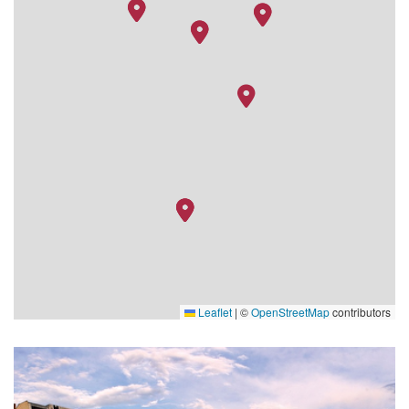
Leaflet
|
©
OpenStreetMap
contributors
Fitness