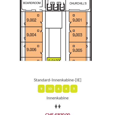
Standard-Innenkabine-[IE]
9
10
6
4
5
Innenkabine
CHF 4'830.00