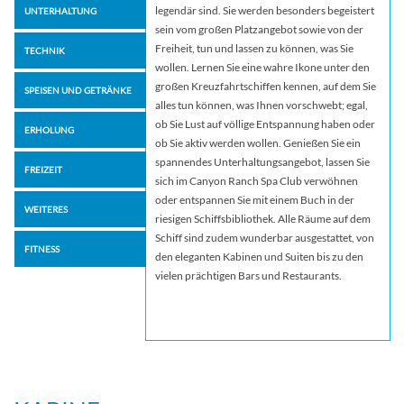
legendär sind. Sie werden besonders begeistert
UNTERHALTUNG
sein vom großen Platzangebot sowie von der
Freiheit, tun und lassen zu können, was Sie
TECHNIK
wollen. Lernen Sie eine wahre Ikone unter den
großen Kreuzfahrtschiffen kennen, auf dem Sie
SPEISEN UND GETRÄNKE
alles tun können, was Ihnen vorschwebt; egal,
ob Sie Lust auf völlige Entspannung haben oder
ERHOLUNG
ob Sie aktiv werden wollen. Genießen Sie ein
spannendes Unterhaltungsangebot, lassen Sie
FREIZEIT
sich im Canyon Ranch Spa Club verwöhnen
oder entspannen Sie mit einem Buch in der
WEITERES
riesigen Schiffsbibliothek. Alle Räume auf dem
Schiff sind zudem wunderbar ausgestattet, von
FITNESS
den eleganten Kabinen und Suiten bis zu den
vielen prächtigen Bars und Restaurants.