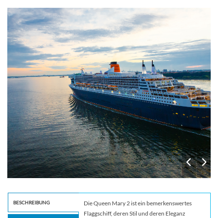
Main
07.02.28
Auf See
–
–
08.02.28
Auf See
–
–
09.02.28
Auf See
–
–
10.02.28
Auf See
–
–
11.02.28
Funchal, Madeira
–
–
12.02.28
Auf See
–
–
13.02.28
Auf See
–
–
14.02.28
Auf See
–
–
15.02.28
Southampton, UK
–
–
BESCHREIBUNG
Die Queen Mary 2 ist ein bemerkenswertes
Flaggschiff, deren Stil und deren Eleganz