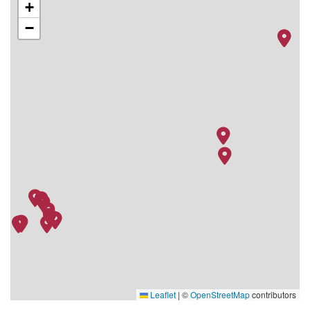
+
25.01.28
Castries, St. Lucia
–
–
−
26.01.28
Bridgetown, Barbados
–
–
27.01.28
Bridgetown, Barbados
–
–
28.01.28
Roseau, Dominica
–
–
29.01.28
Auf See
–
–
30.01.28
Kralendijk, Bonaire /
–
–
Niederländische
Antillen
31.01.28
Wilhelmstadt, Curacao
–
–
01.02.28
Auf See
–
–
02.02.28
Auf See
–
–
03.02.28
Basseterre, St. Kitts
–
–
04.02.28
Road Town (Tortola)
–
–
05.02.28
Auf See
–
–
Leaflet
|
©
OpenStreetMap
contributors
06.02.28
Auf See
–
–