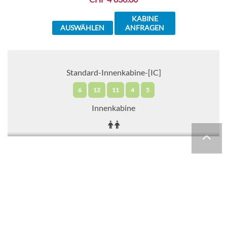
KABINE
AUSWÄHLEN
ANFRAGEN
Standard-Innenkabine-[IC]
6
12
11
4
5
Innenkabine
CHF 4'917.00
KABINE
AUSWÄHLEN
ANFRAGEN
Standard-Innenkabine-[IB]