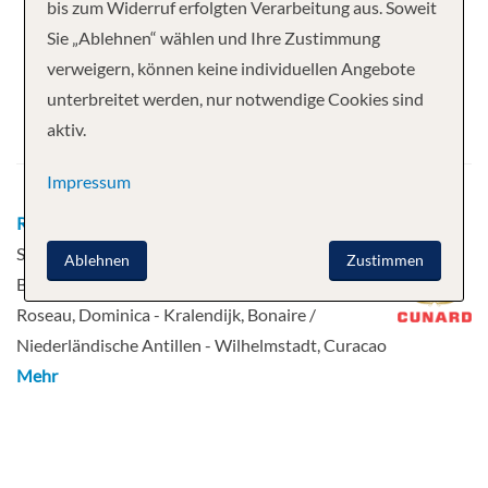
Ihre Kreuzfahrt
bis zum Widerruf erfolgten Verarbeitung aus. Soweit
Sie „Ablehnen“ wählen und Ihre Zustimmung
35 Nächte
Queen Mary 2
verweigern, können keine individuellen Angebote
Abfahrt
unterbreitet werden, nur notwendige Cookies sind
aktiv.
11.01.2028
Impressum
Route
Southampton, UK - Teneriffa - Philipsburg,
St. Maarten - Grenada - Castries, St. Lucia -
Ablehnen
Zustimmen
Bridgetown, Barbados - Bridgetown, Barbados -
Roseau, Dominica - Kralendijk, Bonaire /
Niederländische Antillen - Wilhelmstadt, Curacao
Mehr