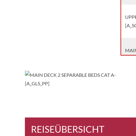
UPPE
[A_S
MAIN
[B_D
UPPE
[B_D
MAIN
[B_G
REISEÜBERSICHT