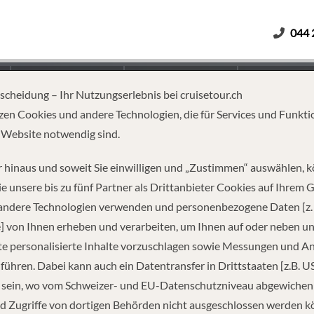
044 
Erwachsene
Kinder
Dauer
tscheidung – Ihr Nutzungserlebnis bei cruisetour.ch
zen Cookies und andere Technologien, die für Services und Funkti
 Website notwendig sind.
 hinaus und soweit Sie einwilligen und „Zustimmen“ auswählen, 
e unsere bis zu fünf Partner als Drittanbieter Cookies auf Ihrem 
 andere Technologien verwenden und personenbezogene Daten [z. 
] von Ihnen erheben und verarbeiten, um Ihnen auf oder neben u
e personalisierte Inhalte vorzuschlagen sowie Messungen und A
führen. Dabei kann auch ein Datentransfer in Drittstaaten [z.B. U
 sein, wo vom Schweizer- und EU-Datenschutzniveau abgewiche
REISEINFORMATIONEN
d Zugriffe von dortigen Behörden nicht ausgeschlossen werden k