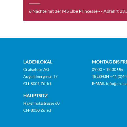
6 Nächte mit der MS Elbe Princesse -
- Abfahrt 23
UPPE
B-[B
MAIN
[C_G
LADENLOKAL
MONTAG BIS FR
Cruisetour AG
09:00 – 18:00 Uhr
UPPE
Augustinergasse 17
TELEFON
+41 (0)44
CH-8001 Zürich
E-MAIL
info@cruise
C-[C
HAUPTSITZ
Hagenholzstrasse 60
UPPE
CH-8050 Zürich
[C_P