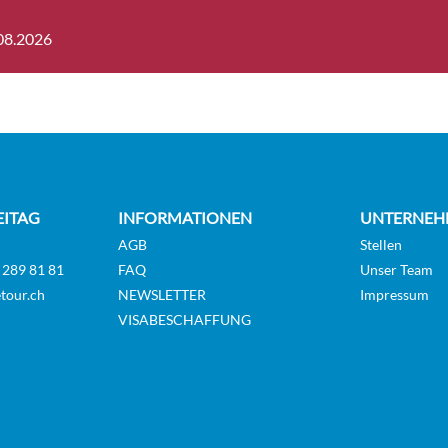
.08.2026
R DECK 2 SEPARABLE BEDS CAT
Aussenkabi
GUAR
_GLS_PS]
 DECK 2 SEPARABLE BEDS CAT C-
Aussenkabi
GUAR
LS_PP]
EITAG
INFORMATIONEN
UNTERNEH
AGB
Stellen
R DECK 2 SEPARABLE BEDS CAT
 289 81 81
FAQ
Unser Team
Aussenkabi
GUAR
tour.ch
_GLS_PS]
NEWSLETTER
Impressum
VISABESCHAFFUNG
R DECK 1 GRD BED-PRM CAT C-
Aussenkabi
GUAR
MR_PS]