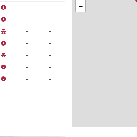
−
–
–
–
–
–
–
–
–
–
–
–
–
–
–