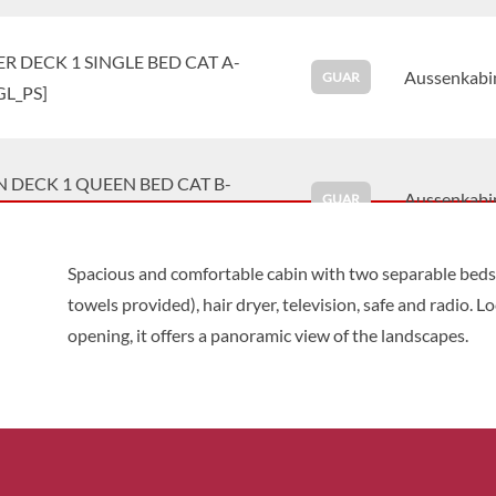
R DECK 1 SINGLE BED CAT A-
Aussenkabi
GUAR
GL_PS]
 DECK 1 QUEEN BED CAT B-
Aussenkabi
GUAR
BL_PP]
Spacious and comfortable cabin with two separable beds, 
towels provided), hair dryer, television, safe and radio.
R DECK 1 QUEEN BED CAT B-
Aussenkabi
GUAR
opening, it offers a panoramic view of the landscapes.
BL_PS]
 DECK 2 SEPARABLE BEDS CAT B-
Aussenkabi
GUAR
LS_PP]