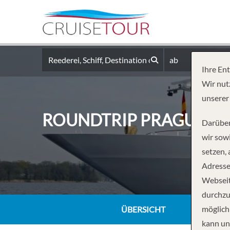
ab
Ihre En
Wir nut
unserer
ROUNDTRIP PRAGUE
Darüber
wir sowi
setzen,
Adresse
Webseit
durchzu
möglich
ÜBERSICHT
kann un