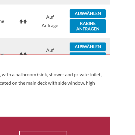
AUSWÄHLEN
Auf
ne
KABINE
Anfrage
ANFRAGEN
AUSWÄHLEN
Auf
ne
KABINE
Anfrage
ANFRAGEN
with a bathroom (sink, shower and private toilet,
AUSWÄHLEN
 Located on the main deck with side window. high
Auf
ne
KABINE
Anfrage
ANFRAGEN
AUSWÄHLEN
Auf
ne
KABINE
Anfrage
ANFRAGEN