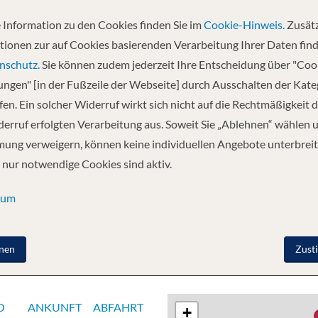
 Information zu den Cookies finden Sie im
Cookie-Hinweis.
Zusätz
Abfahrt
tionen zur auf Cookies basierenden Verarbeitung Ihrer Daten find
23.08.2026
nschutz.
Sie können zudem jederzeit Ihre Entscheidung über "Coo
lungen" [in der Fußzeile der Webseite] durch Ausschalten der Kat
en. Ein solcher Widerruf wirkt sich nicht auf die Rechtmäßigkeit d
- Dresden - Prag
erruf erfolgten Verarbeitung aus. Soweit Sie „Ablehnen“ wählen 
ung verweigern, können keine individuellen Angebote unterbreit
 nur notwendige Cookies sind aktiv.
sum
nen
Zust
O
ANKUNFT
ABFAHRT
+