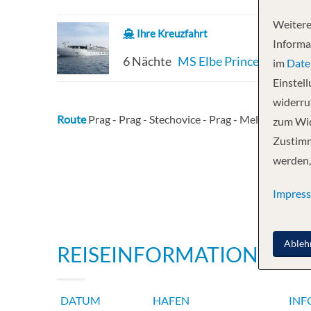
Weitere
Ihre Kreuzfahrt
Informa
6 Nächte
MS Elbe Princesse
im
Date
Einstel
widerruf
Route
Prag - Prag - Stechovice - Prag - Melnik, Czech 
zum Wid
Zustimm
werden,
Impres
Ableh
REISEINFORMATIONEN
DATUM
HAFEN
INF