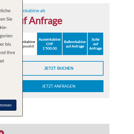
liche
Innenkabine ab
auf Anfrage
en Sie
kie-
egorien
Aussenkabine
Suite
Innenkabine
Balkonkabine
er bis
CHF
auf
ausgewählt
auf Anfrage
1'500.00
Anfrage
und Ihre
et
JETZT BUCHEN
JETZT ANFRAGEN
immen