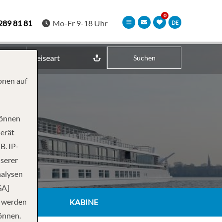
289 81 81
Mo-Fr 9-18 Uhr
DE
Reiseart
Suchen
onen auf
können
Gerät
B. IP-
nserer
nalysen
SA]
n werden
KABINE
önnen.