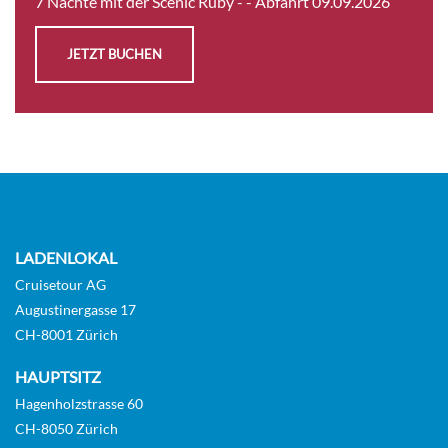
7 Nächte mit der Scenic Ruby -
- Abfahrt 09.09.2026
Diamond Deck
Suite
JETZT BUCHEN
Auf Anfrage
KABINE
AUSWÄHLEN
ANFRAGEN
Standard Stateroom-[E]
LADENLOKAL
Jewel Deck
Cruisetour AG
Augustinergasse 17
Suite
CH-8001 Zürich
HAUPTSITZ
Auf Anfrage
Hagenholzstrasse 60
KABINE
CH-8050 Zürich
AUSWÄHLEN
ANFRAGEN