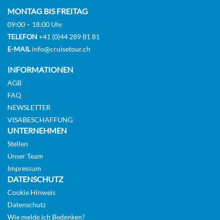
MONTAG BIS FREITAG
09:00 – 18:00 Uhr
TELEFON
+41 (0)44 289 81 81
Balcony Suite-[P]
E-MAIL
info@cruisetour.ch
Diamond Deck
INFORMATIONEN
Suite
AGB
FAQ
Auf Anfrage
NEWSLETTER
VISABESCHAFFUNG
KABINE
UNTERNEHMEN
AUSWÄHLEN
ANFRAGEN
Stellen
Unser Team
Impressum
Royal Balcony Suite-[R]
DATENSCHUTZ
Cookie Hinweis
Diamond Deck
Datenschutz
Suite
Wie melde ich Bedenken?