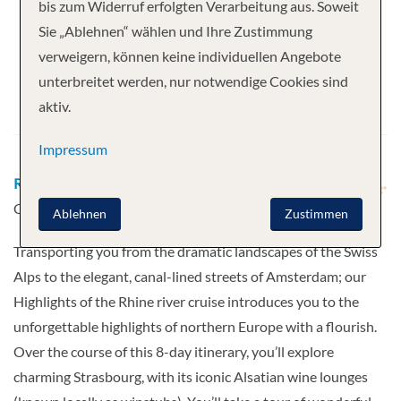
Ihre Kreuzfahrt
bis zum Widerruf erfolgten Verarbeitung aus. Soweit
Sie „Ablehnen“ wählen und Ihre Zustimmung
7 Nächte
Scenic Ruby
verweigern, können keine individuellen Angebote
Abfahrt
unterbreitet werden, nur notwendige Cookies sind
aktiv.
09.09.2026
Impressum
Route
Basel - Kehl - Rastatt - Mannheim - Koblenz -
Cologne - Amsterdam - Amsterdam
Ablehnen
Zustimmen
Transporting you from the dramatic landscapes of the Swiss
Alps to the elegant, canal-lined streets of Amsterdam; our
Highlights of the Rhine river cruise introduces you to the
unforgettable highlights of northern Europe with a flourish.
Over the course of this 8-day itinerary, you’ll explore
charming Strasbourg, with its iconic Alsatian wine lounges