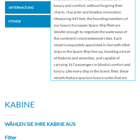
luxury and comfort, without forgoing their
UNTERHALTUNG
charm, character and timeless innovation.
Measuring 445 feet, the founding members of
FITNESS
our luxury European Space-Ship fleet are
slender enough to negotiate the waterways of
the continent’s most esteemed cities. Each
vessel is exquisitely appointed in-line with other
ships in the Space-Ship line-up, boasting a trove
of features and amenities, and capable of
carrying 167 passengers in blissful comfort and
luxury. Like every ship in the Scenic fleet, these
vessels feature spacious luxury suites that are
class-leading in terms of size and refinement.
Suites and cabins are complete with lavish
extras like large private balconies fitted with the
KABINE
pioneering Scenic Sun Lounge screen, as well as
a 32-inch Samsung HD TV linked to a Mac
computer and complimentary access to a high
WÄHLEN SIE IHRE KABINE AUS
speed WiFi system. Other in-cabin features
include a minibar, luxurious double (or twin)
Filter
bed complete with pillow menu, and perfectly