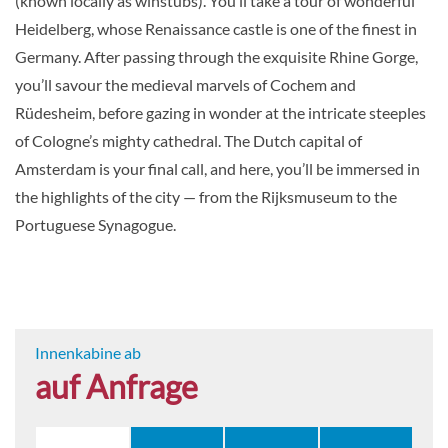
(known locally as winstubs). You’ll take a tour of wonderful
Heidelberg, whose Renaissance castle is one of the finest in
Germany. After passing through the exquisite Rhine Gorge,
you’ll savour the medieval marvels of Cochem and
Rüdesheim, before gazing in wonder at the intricate steeples
of Cologne’s mighty cathedral. The Dutch capital of
Amsterdam is your final call, and here, you’ll be immersed in
the highlights of the city — from the Rijksmuseum to the
Portuguese Synagogue.
Innenkabine ab
auf Anfrage