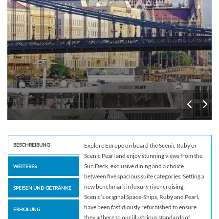
BESCHREIBUNG
Explore Europe on board the Scenic Ruby or
Scenic Pearl and enjoy stunning views from the
Sun Deck, exclusive dining and a choice
WEITERES
between five spacious suite categories. Setting a
new benchmark in luxury river cruising;
SPEISEN UND GETRÄNKE
Scenic’s original Space-Ships, Ruby and Pearl,
have been fastidiously refurbished to ensure
ERHOLUNG
they adhere to our illustrious standards of