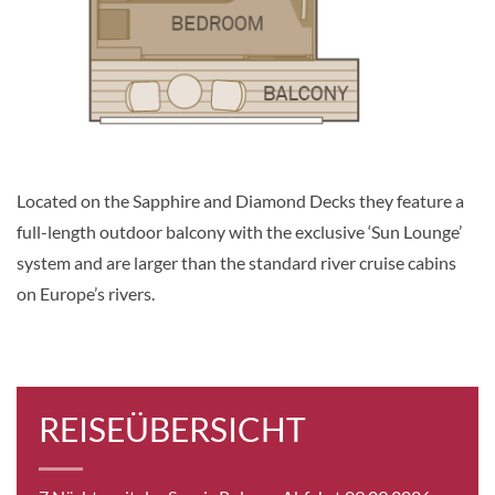
KABINE
AUSWÄHLEN
ANFRAGEN
Single Balcony Suite-[BS]
Sapphire Deck
Located on the Sapphire and Diamond Decks they feature a
Suite
full-length outdoor balcony with the exclusive ‘Sun Lounge’
system and are larger than the standard river cruise cabins
on Europe’s rivers.
Auf Anfrage
KABINE
AUSWÄHLEN
ANFRAGEN
REISEÜBERSICHT
Balcony Suite-[C]