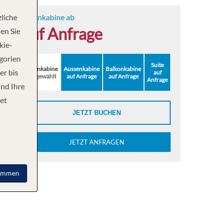
liche
Innenkabine ab
auf Anfrage
en Sie
kie-
egorien
Suite
Innenkabine
Aussenkabine
Balkonkabine
er bis
auf
ausgewählt
auf Anfrage
auf Anfrage
Anfrage
und Ihre
et
JETZT BUCHEN
JETZT ANFRAGEN
immen