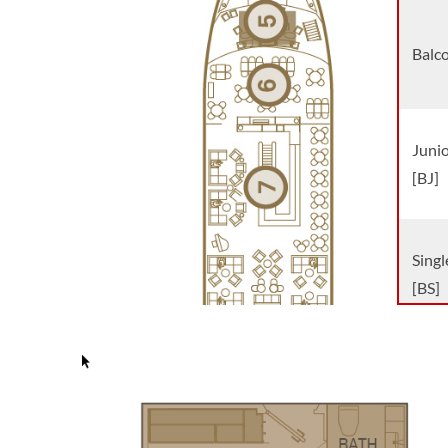
Balco
Junio
[BJ]
Singl
[BS]
Balco