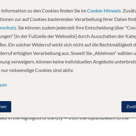
 Information zu den Cookies finden Sie im
Cookie-Hinweis.
Zusätz
Abfahrt
tionen zur auf Cookies basierenden Verarbeitung Ihrer Daten find
28.10.2026
nschutz.
Sie können zudem jederzeit Ihre Entscheidung über "Coo
lungen" [in der Fußzeile der Webseite] durch Ausschalten der Kat
en. Ein solcher Widerruf wirkt sich nicht auf die Rechtmäßigkeit d
- Cologne - Amsterdam - Amsterdam
erruf erfolgten Verarbeitung aus. Soweit Sie „Ablehnen“ wählen 
ung verweigern, können keine individuellen Angebote unterbreit
Swiss Alps to the elegant, canal-lined streets of Amsterdam; our
 nur notwendige Cookies sind aktiv.
 the unforgettable highlights of northern Europe with a flourish.
 charming Strasbourg, with its iconic Alsatian wine lounges
sum
erful Heidelberg, whose Renaissance castle is one of the finest in
Gorge, you’ll savour the medieval marvels of Cochem and
nen
Zust
teeples of Cologne’s mighty cathedral. The Dutch capital of
rsed in the highlights of the city — from the Rijksmuseum to the