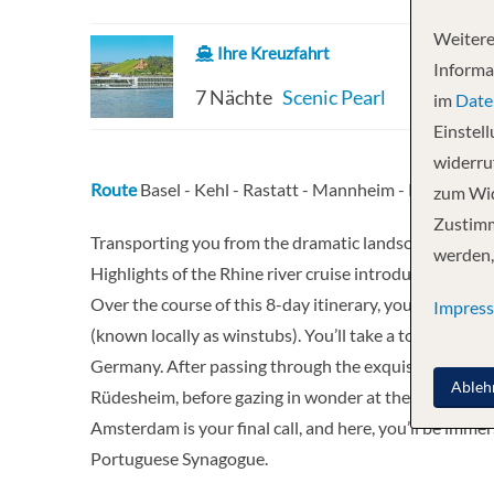
Weitere
Ihre Kreuzfahrt
Informa
7 Nächte
Scenic Pearl
im
Date
Einstel
widerruf
Route
Basel - Kehl - Rastatt - Mannheim - Koblenz 
zum Wid
Zustimm
Transporting you from the dramatic landscapes of the 
werden,
Highlights of the Rhine river cruise introduces you to
Over the course of this 8-day itinerary, you’ll explore
Impres
(known locally as winstubs). You’ll take a tour of wond
Germany. After passing through the exquisite Rhine 
Ableh
Rüdesheim, before gazing in wonder at the intricate s
Amsterdam is your final call, and here, you’ll be imme
Portuguese Synagogue.