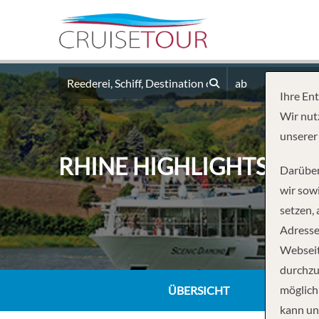
ab
Ihre En
Wir nut
unserer
RHINE HIGHLIGHTS – B
Darüber
wir sowi
setzen,
Adresse
Webseit
durchzu
möglich
ÜBERSICHT
kann un