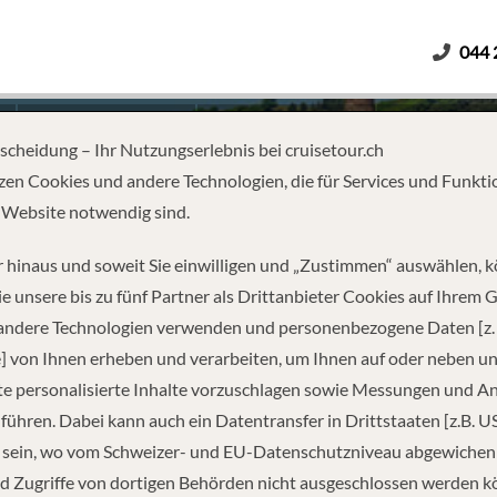
044 
Erwachsene
Kinder
Dauer
tscheidung – Ihr Nutzungserlebnis bei cruisetour.ch
zen Cookies und andere Technologien, die für Services und Funkti
 Website notwendig sind.
ASEL TO AMSTERDAM
 hinaus und soweit Sie einwilligen und „Zustimmen“ auswählen, 
e unsere bis zu fünf Partner als Drittanbieter Cookies auf Ihrem 
 andere Technologien verwenden und personenbezogene Daten [z. 
] von Ihnen erheben und verarbeiten, um Ihnen auf oder neben u
e personalisierte Inhalte vorzuschlagen sowie Messungen und A
führen. Dabei kann auch ein Datentransfer in Drittstaaten [z.B. U
 sein, wo vom Schweizer- und EU-Datenschutzniveau abgewiche
REISEINFORMATIONEN
d Zugriffe von dortigen Behörden nicht ausgeschlossen werden k