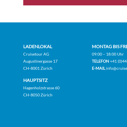
Junio
[RJ]
Royal
[RO]
LADENLOKAL
MONTAG BIS FR
Cruisetour AG
09:00 – 18:00 Uhr
Augustinergasse 17
TELEFON
+41 (0)44
CH-8001 Zürich
E-MAIL
info@cruise
Roya
[RS]
HAUPTSITZ
Hagenholzstrasse 60
CH-8050 Zürich