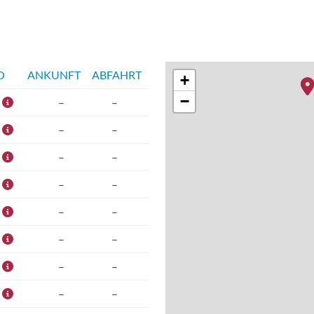
O
ANKUNFT
ABFAHRT
+
−
–
–
–
–
–
–
–
–
–
–
–
–
–
–
–
–