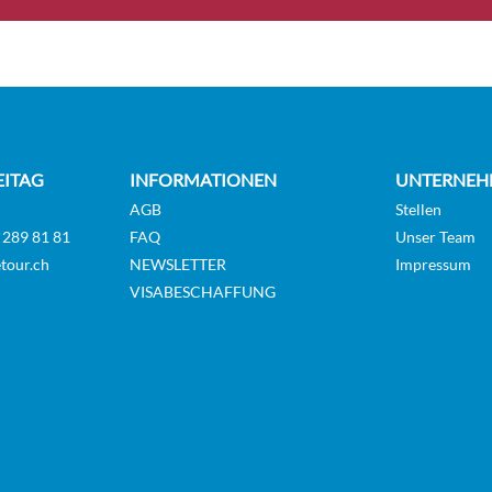
r Balcony Suite-
Suite
Diamond Deck
 Owner’s Suite-
Suite
Diamond Deck
EITAG
INFORMATIONEN
UNTERNEH
AGB
Stellen
 289 81 81
FAQ
Unser Team
tour.ch
NEWSLETTER
Impressum
l Panorama Suite-
Suite
Diamond Deck
VISABESCHAFFUNG