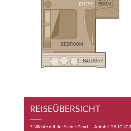
Stan
Balco
Royal
Royal
REISEÜBERSICHT
[RA]
7 Nächte mit der Scenic Pearl -
- Abfahrt 28.10.20