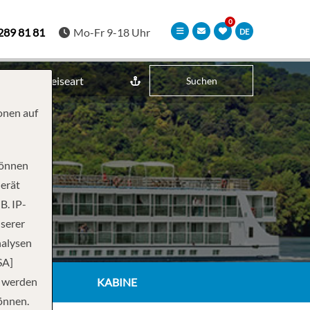
289 81 81
Mo-Fr 9-18 Uhr
DE
Reiseart
Suchen
onen auf
können
Gerät
B. IP-
nserer
nalysen
SA]
n werden
KABINE
önnen.