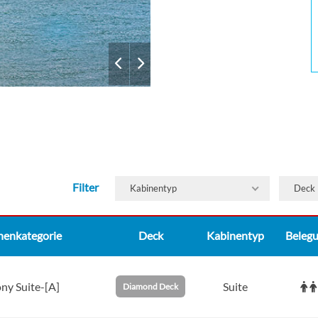
Filter
Kabinentyp
Deck
nenkategorie
Deck
Kabinentyp
Beleg
ny Suite-[A]
Suite
Diamond Deck