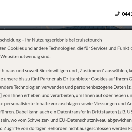
044 
Erwachsene
Kinder
Dauer
tscheidung – Ihr Nutzungserlebnis bei cruisetour.ch
zen Cookies und andere Technologien, die für Services und Funkti
 Website notwendig sind.
D ISLAND: QUÉBEC CITY, NU
 hinaus und soweit Sie einwilligen und „Zustimmen“ auswählen, 
e unsere bis zu fünf Partner als Drittanbieter Cookies auf Ihrem 
 andere Technologien verwenden und personenbezogene Daten [z. 
] von Ihnen erheben und verarbeiten, um Ihnen auf oder neben u
e personalisierte Inhalte vorzuschlagen sowie Messungen und A
führen. Dabei kann auch ein Datentransfer in Drittstaaten [z.B. U
 sein, wo vom Schweizer- und EU-Datenschutzniveau abgewiche
REISEINFORMATIONEN
d Zugriffe von dortigen Behörden nicht ausgeschlossen werden k