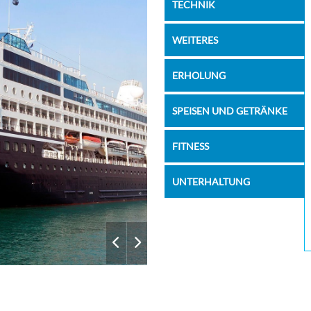
08:00
20:00
TECHNIK
07:00
12:00
WEITERES
–
–
ERHOLUNG
09:00
20:00
SPEISEN UND GETRÄNKE
08:00
–
08:00
–
FITNESS
UNTERHALTUNG