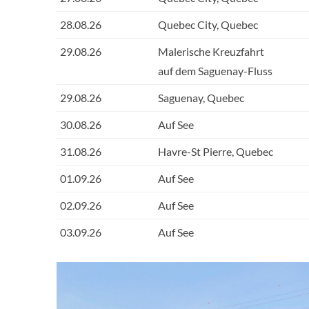
28.08.26
Quebec City, Quebec
29.08.26
Malerische Kreuzfahrt
auf dem Saguenay-Fluss
29.08.26
Saguenay, Quebec
30.08.26
Auf See
31.08.26
Havre-St Pierre, Quebec
01.09.26
Auf See
02.09.26
Auf See
03.09.26
Auf See
04.09.26
Nuuk
Entertainment
05.09.26
Paamiut, Grönland