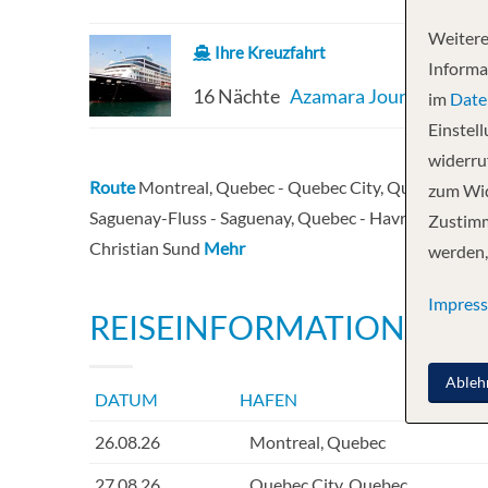
Weitere
Ihre Kreuzfahrt
Informa
16 Nächte
Azamara Journey
im
Date
Einstel
widerruf
Route
Montreal, Quebec - Quebec City, Quebec - Que
zum Wid
Saguenay-Fluss - Saguenay, Quebec - Havre-St Pierre
Zustimm
Christian Sund
Mehr
werden,
Impres
REISEINFORMATIONEN
Ableh
DATUM
HAFEN
INF
26.08.26
Montreal, Quebec
27.08.26
Quebec City, Quebec