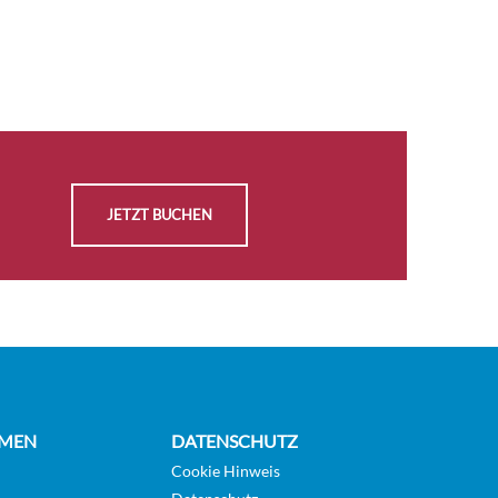
Seeluft und atemberaubender Aussicht zu
beginnen. Neben all diesen erstklassigen
Speiseangeboten, Spa-Erlebnissen zum Entspannen
und den brandneuen Unterhaltungsangeboten
genießen Sie an Bord ein Erlebnis, das nur mit den
intensiven, kulturellen Begegnungen an Land
vergleichbar ist. Egal, ob in Europa, oder doch etwas
JETZT BUCHEN
weiter weg in Richtung Asien oder sogar Ozeanien?
Hier bleiben keine Wünsche unerfüllt! Sieben
Restaurants, Cafés und Lounges, ein erfrischender
Pool, sonnendurchflutete Decks, ein
revitalisierendes Spa…die Liste geht weiter. Bei so
vielen Bereichen, die es an Bord der Azamara Quest
zu erkunden gibt, ist es gut, einen Deckplan zu
MEN
DATENSCHUTZ
haben.
Cookie Hinweis