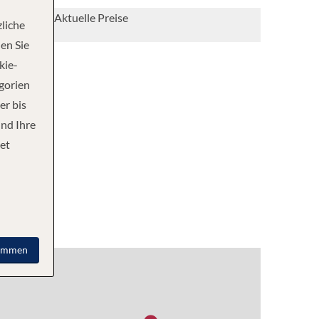
Aktuelle Preise
liche
en Sie
kie-
egorien
er bis
und Ihre
et
immen