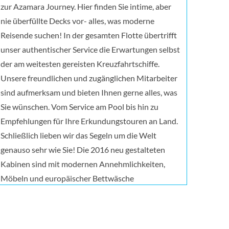
zur Azamara Journey. Hier finden Sie intime, aber
nie überfüllte Decks vor- alles, was moderne
Reisende suchen! In der gesamten Flotte übertrifft
unser authentischer Service die Erwartungen selbst
der am weitesten gereisten Kreuzfahrtschiffe.
Unsere freundlichen und zugänglichen Mitarbeiter
sind aufmerksam und bieten Ihnen gerne alles, was
Sie wünschen. Vom Service am Pool bis hin zu
Empfehlungen für Ihre Erkundungstouren an Land.
Schließlich lieben wir das Segeln um die Welt
genauso sehr wie Sie! Die 2016 neu gestalteten
Kabinen sind mit modernen Annehmlichkeiten,
Möbeln und europäischer Bettwäsche
ausgestattet. Außerdem verfügt das Schiff über
eine große Anzahl von Kabinen, sowie Suiten mit
Verandas- genau richtig, um den Tag mit frischer