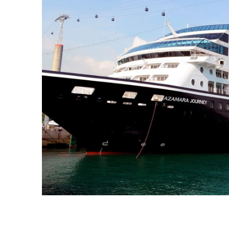
06.09.26
Qaqortoq
07.09.26
Prinz Christian Sund
08.09.26
Auf See
09.09.26
Grundarfjordur, Island
10.09.26
Reykjavik
11.09.26
Reykjavik