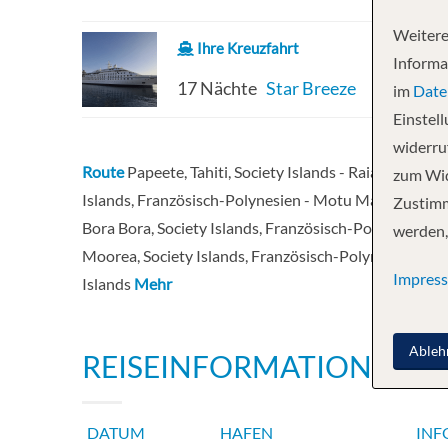
Weitere
Ihre Kreuzfahrt
Informa
17 Nächte
Star Breeze
im
Date
Einstel
widerruf
Route
Papeete, Tahiti, Society Islands - Raiatea, Socie
zum Wid
Islands, Französisch-Polynesien - Motu Mahaea (Tahaa
Zustimm
Bora Bora, Society Islands, Französisch-Polynesien - 
werden,
Moorea, Society Islands, Französisch-Polynesien - Papee
Impres
Islands
Mehr
Ableh
REISEINFORMATIONEN
DATUM
HAFEN
INF