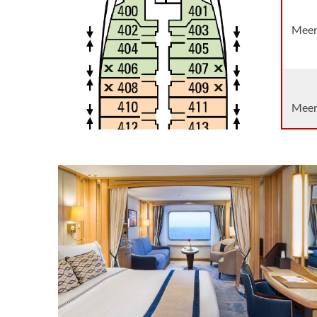
Islands
Meerb
Meerb
Star 
Star 
[SS1]