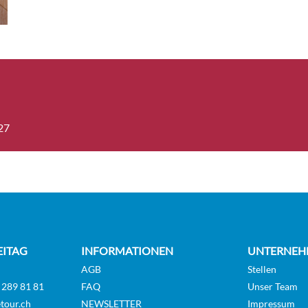
on-Suite-[BS]
Balkonkabine
Deck 5
n-Suite 1-[BS1]
Balkonkabine
Deck 6
27
Balcony Suite-[SBS]
Balkonkabine
Deck 5
Balcony Suite-[SBS1]
Balkonkabine
EITAG
INFORMATIONEN
UNTERNEH
Deck 6
AGB
Stellen
 289 81 81
FAQ
Unser Team
tour.ch
NEWSLETTER
Impressum