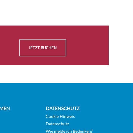
AUSWÄHLEN
Auf
KABINE
Anfrage
ANFRAGEN
AUSWÄHLEN
Auf
KABINE
Anfrage
JETZT BUCHEN
ANFRAGEN
AUSWÄHLEN
Auf
KABINE
Anfrage
ANFRAGEN
AUSWÄHLEN
Auf
MEN
DATENSCHUTZ
KABINE
Anfrage
ANFRAGEN
Cookie Hinweis
Datenschutz
Wie melde ich Bedenken?