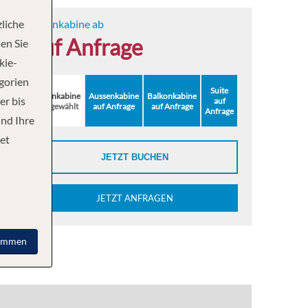
liche
Innenkabine ab
auf Anfrage
en Sie
kie-
egorien
Suite
Innenkabine
Aussenkabine
Balkonkabine
er bis
auf
ausgewählt
auf Anfrage
auf Anfrage
Anfrage
und Ihre
et
JETZT BUCHEN
JETZT ANFRAGEN
immen