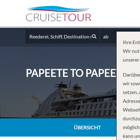
ab
Ihre En
Wir nut
unserer
PAPEETE TO PAPEETE
Darüber
wir sowi
setzen,
Adresse
Webseit
durchzu
möglich
ÜBERSICHT
kann un