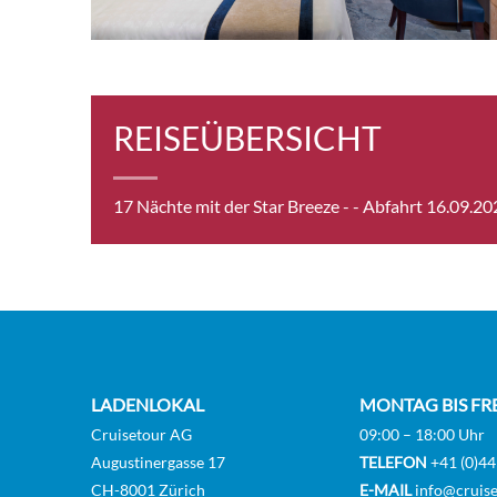
Balk
REISEÜBERSICHT
Balko
17 Nächte mit der Star Breeze -
- Abfahrt 16.09.20
Star 
Star 
LADENLOKAL
MONTAG BIS FR
Cruisetour AG
09:00 – 18:00 Uhr
Augustinergasse 17
TELEFON
+41 (0)44
CH-8001 Zürich
E-MAIL
info@cruise