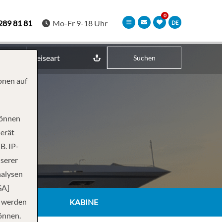
289 81 81
Mo-Fr 9-18 Uhr
DE
Reiseart
Suchen
onen auf
können
Gerät
B. IP-
nserer
nalysen
SA]
n werden
KABINE
önnen.