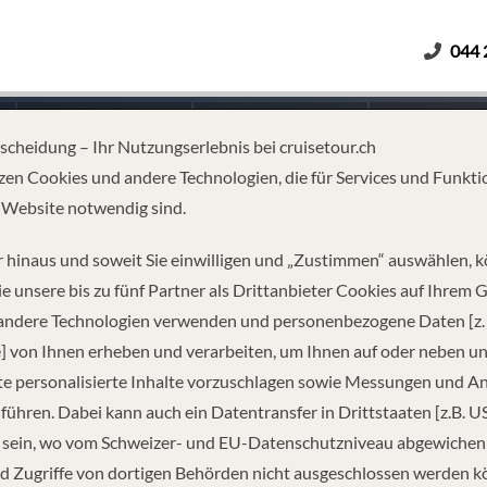
044 
Erwachsene
Kinder
Dauer
tscheidung – Ihr Nutzungserlebnis bei cruisetour.ch
zen Cookies und andere Technologien, die für Services und Funkti
 Website notwendig sind.
 hinaus und soweit Sie einwilligen und „Zustimmen“ auswählen, 
e unsere bis zu fünf Partner als Drittanbieter Cookies auf Ihrem 
 andere Technologien verwenden und personenbezogene Daten [z. 
] von Ihnen erheben und verarbeiten, um Ihnen auf oder neben u
e personalisierte Inhalte vorzuschlagen sowie Messungen und A
führen. Dabei kann auch ein Datentransfer in Drittstaaten [z.B. U
 sein, wo vom Schweizer- und EU-Datenschutzniveau abgewiche
REISEINFORMATIONEN
d Zugriffe von dortigen Behörden nicht ausgeschlossen werden k