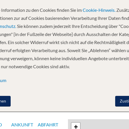
 Information zu den Cookies finden Sie im
Cookie-Hinweis.
Zusätz
Abfahrt
tionen zur auf Cookies basierenden Verarbeitung Ihrer Daten find
16.09.2027
nschutz.
Sie können zudem jederzeit Ihre Entscheidung über "Coo
lungen" [in der Fußzeile der Webseite] durch Ausschalten der Kat
en. Ein solcher Widerruf wirkt sich nicht auf die Rechtmäßigkeit d
ty Islands, Französisch-Polynesien - Raiatea, Society
erruf erfolgten Verarbeitung aus. Soweit Sie „Ablehnen“ wählen 
) - Bora Bora, Society Islands, Französisch-Polynesien -
ung verweigern, können keine individuellen Angebote unterbreit
Huahine, Society Islands, Französisch-Polynesien -
 nur notwendige Cookies sind aktiv.
te, Tahiti, Society Islands - Papeete, Tahiti, Society
sum
nen
Zust
O
ANKUNFT
ABFAHRT
+