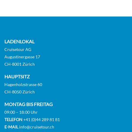
Trinkgelder fürs Bordpersonal Und das
Flaschenwasser, die Softdrinks sowie Kaffee-
und Teespezialitäten. Es steht Ihnen
Waschmaschinen zur Selbstbedienung zur
Verfügung
LADENLOKAL
Cruisetour AG
Augustinergasse 17
CH-8001 Zürich
HAUPTSITZ
Hagenholzstrasse 60
CH-8050 Zürich
MONTAG BIS FREITAG
09:00 – 18:00 Uhr
TELEFON
+41 (0)44 289 81 81
E-MAIL
info@cruisetour.ch