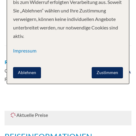
Ihre Kreuzfahrt
bis zum Widerruf erfolgten Verarbeitung aus. Soweit
Sie „Ablehnen“ wählen und Ihre Zustimmung
7 Nächte
Azamara Quest
verweigern, können keine individuellen Angebote
Abfahrt
unterbreitet werden, nur notwendige Cookies sind
aktiv.
17.05.2027
Impressum
Route
Vancouver - Seattle - Victoria, British
Columbia, Kanada - Astoria, Oregon - San
Ablehnen
Zustimmen
Francisco - San Diego
Aktuelle Preise