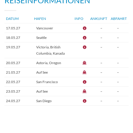
REISEINFORMATIONEN
DATUM
HAFEN
INFO
ANKUNFT
ABFAHRT
17.05.27
Vancouver
–
–
18.05.27
Seattle
–
–
19.05.27
Victoria, British
–
–
Columbia, Kanada
20.05.27
Astoria, Oregon
–
–
21.05.27
Auf See
–
–
22.05.27
San Francisco
–
–
23.05.27
Auf See
–
–
24.05.27
San Diego
–
–