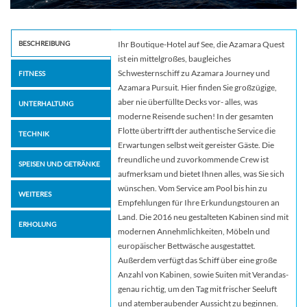
BESCHREIBUNG
Ihr Boutique-Hotel auf See, die Azamara Quest
ist ein mittelgroßes, baugleiches
Schwesternschiff zu Azamara Journey und
FITNESS
Azamara Pursuit. Hier finden Sie großzügige,
aber nie überfüllte Decks vor- alles, was
UNTERHALTUNG
moderne Reisende suchen! In der gesamten
Flotte übertrifft der authentische Service die
TECHNIK
Erwartungen selbst weit gereister Gäste. Die
freundliche und zuvorkommende Crew ist
SPEISEN UND GETRÄNKE
aufmerksam und bietet Ihnen alles, was Sie sich
wünschen. Vom Service am Pool bis hin zu
WEITERES
Empfehlungen für Ihre Erkundungstouren an
Land. Die 2016 neu gestalteten Kabinen sind mit
ERHOLUNG
modernen Annehmlichkeiten, Möbeln und
europäischer Bettwäsche ausgestattet.
Außerdem verfügt das Schiff über eine große
Anzahl von Kabinen, sowie Suiten mit Verandas-
genau richtig, um den Tag mit frischer Seeluft
und atemberaubender Aussicht zu beginnen.