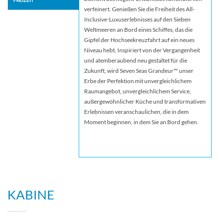
verfeinert. Genießen Sie die Freiheit des All-
Inclusive-Luxuserlebnisses auf den Sieben
Weltmeeren an Bord eines Schiffes, das die
Gipfel der Hochseekreuzfahrt auf ein neues
Niveau hebt. Inspiriert von der Vergangenheit
und atemberaubend neu gestaltet für die
Zukunft, wird Seven Seas Grandeur™ unser
Erbe der Perfektion mit unvergleichlichem
Raumangebot, unvergleichlichem Service,
außergewöhnlicher Küche und transformativen
Erlebnissen veranschaulichen, die in dem
Moment beginnen, in dem Sie an Bord gehen.
KABINE