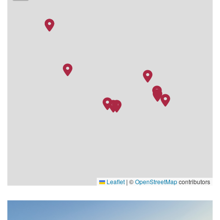
Leaflet
|
©
OpenStreetMap
contributors
ionLounge_1920x1125-Desktop_1
C138_GRA_ObservationL