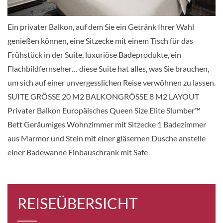
Ein privater Balkon, auf dem Sie ein Getränk Ihrer Wahl
CHF 7'283.00
genießen können, eine Sitzecke mit einem Tisch für das
KABINE
Frühstück in der Suite, luxuriöse Badeprodukte, ein
AUSWÄHLEN
ANFRAGEN
Flachbildfernseher… diese Suite hat alles, was Sie brauchen,
um sich auf einer unvergesslichen Reise verwöhnen zu lassen.
SUITE GRÖSSE 20 M2 BALKONGRÖSSE 8 M2 LAYOUT
Serenity Suite-[F2]
Privater Balkon Europäisches Queen Size Elite Slumber™
7
8
9
Bett Geräumiges Wohnzimmer mit Sitzecke 1 Badezimmer
Suite
aus Marmor und Stein mit einer gläsernen Dusche anstelle
einer Badewanne Einbauschrank mit Safe
CHF 8'214.00
KABINE
AUSWÄHLEN
ANFRAGEN
REISEÜBERSICHT