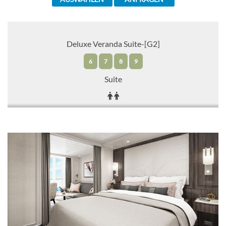
Deluxe Veranda Suite-[G2]
6
7
8
9
Suite
CHF 7'244.00
KABINE
AUSWÄHLEN
ANFRAGEN
Deluxe Veranda Suite-[G1]
6
Suite