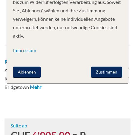
Ihre Kreuzfahrt
bis zum Widerruf erfolgten Verarbeitung aus. Soweit
Sie „Ablehnen“ wählen und Ihre Zustimmung
14 Nächte
Seven Seas Grandeur
verweigern, können keine individuellen Angebote
Abfahrt
unterbreitet werden, nur notwendige Cookies sind
aktiv.
08.12.2027
Impressum
Route
Miami - Auf hoher See - Ocho Rios -
Auf hoher See - Oranjestad - Willemstad -
Ablehnen
Zustimmen
Kralendijk - Auf hoher See - Castries -
Bridgetown
Mehr
Suite ab