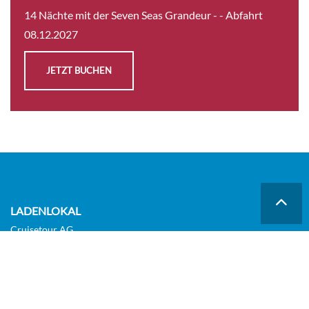
14 Nächte mit der Seven Seas Grandeur -
- Abfahrt
Serenity Suite-[F1]
08.12.2027
7
8
9
10
Suite
JETZT BUCHEN
CHF 8'253.00
KABINE
AUSWÄHLEN
ANFRAGEN
LADENLOKAL
Concierge Suite-[E]
Cruisetour AG
6
7
8
9
Augustinergasse 17
Suite
CH-8001 Zürich
HAUPTSITZ
CHF 8'593.00