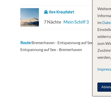
Weitere
Ihre Kreuzfahrt
Informa
7 Nächte
Mein Schiff 3
im
Date
Einstel
widerruf
Route
Bremerhaven - Entspannung auf See - Alesund -
zum Wid
Entspannung auf See - Bremerhaven
Zustimm
werden,
Impres
Ableh