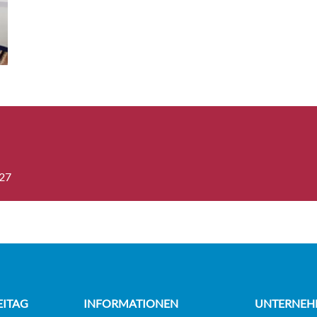
nkabine
Aussenkabine
3
gorie B-[AUB]
nkabine
Aussenkabine
3
8
gorie A-[AUA]
027
onkabine-[BAU]
Balkonkabine
onkabine
Balkonkabine
11
gorie F-[BAF]
EITAG
INFORMATIONEN
UNTERNEH