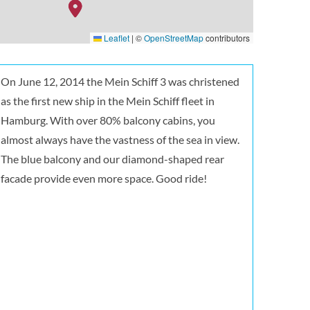
Leaflet
|
©
OpenStreetMap
contributors
ine
On June 12, 2014 the Mein Schiff 3 was christened
as the first new ship in the Mein Schiff fleet in
Hamburg. With over 80% balcony cabins, you
almost always have the vastness of the sea in view.
The blue balcony and our diamond-shaped rear
facade provide even more space. Good ride!