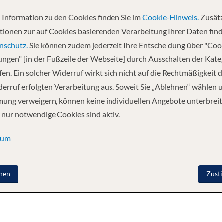
 Information zu den Cookies finden Sie im
Cookie-Hinweis.
Zusätz
Abfahrt
tionen zur auf Cookies basierenden Verarbeitung Ihrer Daten find
14.03.2027
nschutz.
Sie können zudem jederzeit Ihre Entscheidung über "Coo
lungen" [in der Fußzeile der Webseite] durch Ausschalten der Kat
en. Ein solcher Widerruf wirkt sich nicht auf die Rechtmäßigkeit d
 Nordfjordeid - Bergen - Stavanger -
erruf erfolgten Verarbeitung aus. Soweit Sie „Ablehnen“ wählen 
ung verweigern, können keine individuellen Angebote unterbreit
 nur notwendige Cookies sind aktiv.
sum
nen
Zust