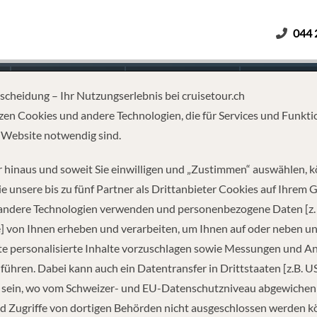
044 
Erwachsene
Kinder
Dauer
tscheidung – Ihr Nutzungserlebnis bei cruisetour.ch
zen Cookies und andere Technologien, die für Services und Funkti
 Website notwendig sind.
ROM/TO BREMERHAVEN
 hinaus und soweit Sie einwilligen und „Zustimmen“ auswählen, 
e unsere bis zu fünf Partner als Drittanbieter Cookies auf Ihrem 
 andere Technologien verwenden und personenbezogene Daten [z. 
] von Ihnen erheben und verarbeiten, um Ihnen auf oder neben u
e personalisierte Inhalte vorzuschlagen sowie Messungen und A
führen. Dabei kann auch ein Datentransfer in Drittstaaten [z.B. U
 sein, wo vom Schweizer- und EU-Datenschutzniveau abgewiche
REISEINFORMATIONEN
d Zugriffe von dortigen Behörden nicht ausgeschlossen werden k