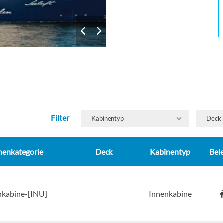
Filter
Kabinentyp
Deck
nenkategorie
Deck
Kabinentyp
Bel
nkabine-[INU]
Innenkabine