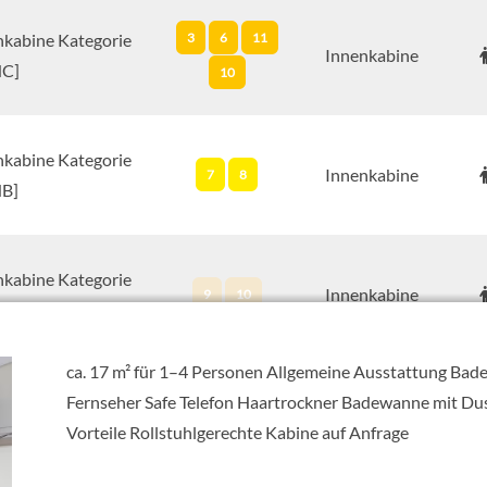
nkabine Kategorie
3
6
11
Innenkabine
NC]
10
nkabine Kategorie
Innenkabine
7
8
NB]
nkabine Kategorie
Innenkabine
9
10
NA]
ca. 17 m² für 1–4 Personen Allgemeine Ausstattung Ba
Fernseher Safe Telefon Haartrockner Badewanne mit Du
nkabine-[AUU]
Aussenkabine
Vorteile Rollstuhlgerechte Kabine auf Anfrage