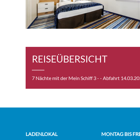
Auße
Kate
Auße
Kate
REISEÜBERSICHT
7 Nächte mit der Mein Schiff 3 -
- Abfahrt 14.03.2
Balk
Balk
Kate
LADENLOKAL
MONTAG BIS FR