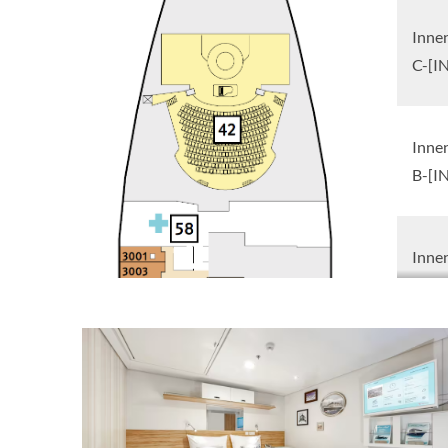
Inne
C-[I
Inne
B-[I
Inne
A-[I
Auße