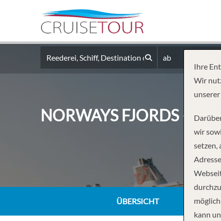
ab
Ihre En
Wir nut
unserer
NORWAYS FJORDS – F
Darüber
wir sowi
setzen,
Adresse
Webseit
durchzu
möglich
ÜBERSICHT
kann un