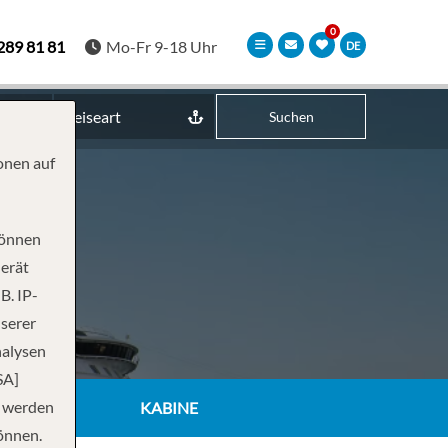
289 81 81
Mo-Fr 9-18 Uhr
DE
Reiseart
Suchen
onen auf
können
Gerät
B. IP-
nserer
nalysen
SA]
n werden
KABINE
önnen.