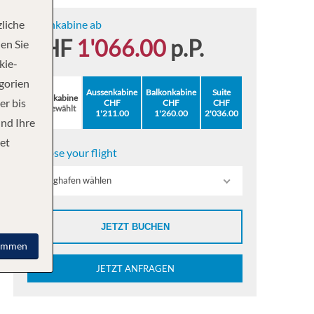
liche
Innenkabine ab
CHF
1'066.00
p.P.
en Sie
kie-
egorien
Aussenkabine
Balkonkabine
Suite
Innenkabine
er bis
CHF
CHF
CHF
ausgewählt
1'211.00
1'260.00
2'036.00
und Ihre
et
Choose your flight
Flughafen wählen
JETZT BUCHEN
immen
JETZT ANFRAGEN