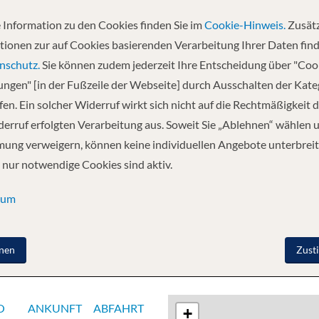
 Information zu den Cookies finden Sie im
Cookie-Hinweis.
Zusätz
Abfahrt
tionen zur auf Cookies basierenden Verarbeitung Ihrer Daten find
05.09.2026
nschutz.
Sie können zudem jederzeit Ihre Entscheidung über "Coo
lungen" [in der Fußzeile der Webseite] durch Ausschalten der Kat
en. Ein solcher Widerruf wirkt sich nicht auf die Rechtmäßigkeit d
r - Honfleur - Caudebec-en-Caux - Vernon - La Roche
erruf erfolgten Verarbeitung aus. Soweit Sie „Ablehnen“ wählen 
ung verweigern, können keine individuellen Angebote unterbreit
 nur notwendige Cookies sind aktiv.
sum
nen
Zust
O
ANKUNFT
ABFAHRT
+