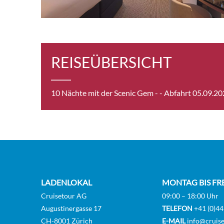
Royal
REISEÜBERSICHT
Roya
[RP]
10 Nächte mit der Scenic Gem -
- Abfahrt 05.09.2
LADENLOKAL
MONTAG BIS FR
Cruisetour AG
09:00 – 18:00 Uhr
Augustinergasse 17
TELEFON
+41 (0)44
CH-8001 Zürich
E-MAIL
info@cruise