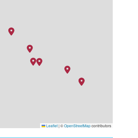
Leaflet
|
©
OpenStreetMap
contributors