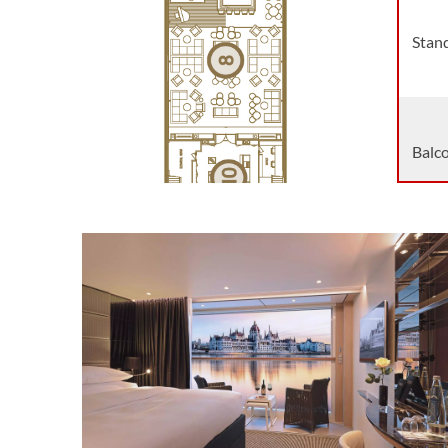
Stand
Balco
Balco
Delu