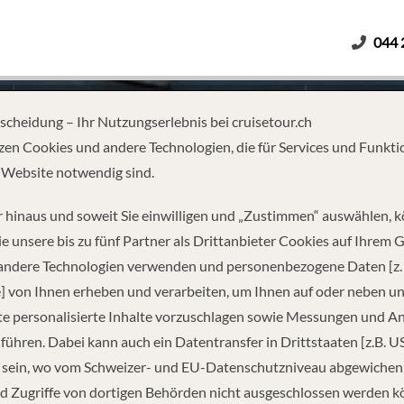
044 
Erwachsene
Kinder
Dauer
tscheidung – Ihr Nutzungserlebnis bei cruisetour.ch
zen Cookies und andere Technologien, die für Services und Funkti
 Website notwendig sind.
HE SEINE – PARIS TO PARIS
 hinaus und soweit Sie einwilligen und „Zustimmen“ auswählen, 
e unsere bis zu fünf Partner als Drittanbieter Cookies auf Ihrem 
 andere Technologien verwenden und personenbezogene Daten [z. 
] von Ihnen erheben und verarbeiten, um Ihnen auf oder neben u
e personalisierte Inhalte vorzuschlagen sowie Messungen und A
führen. Dabei kann auch ein Datentransfer in Drittstaaten [z.B. U
 sein, wo vom Schweizer- und EU-Datenschutzniveau abgewiche
REISEINFORMATIONEN
d Zugriffe von dortigen Behörden nicht ausgeschlossen werden k