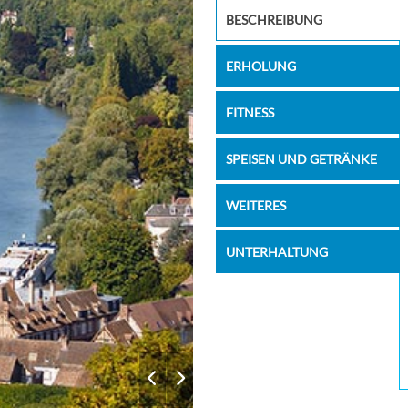
–
–
Image
BESCHREIBUNG
–
–
ERHOLUNG
FITNESS
SPEISEN UND GETRÄNKE
WEITERES
UNTERHALTUNG