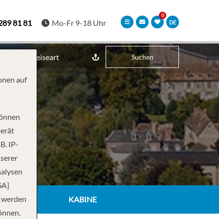
289 81 81
Mo-Fr 9-18 Uhr
DE
Reiseart
Suchen
onen auf
können
Gerät
B. IP-
nserer
nalysen
SA]
n werden
KABINE
önnen.