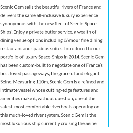
Scenic Gem sails the beautiful rivers of France and
delivers the same all-inclusive luxury experience
synonymous with the new fleet of Scenic ‘Space-
Ships’. Enjoy a private butler service, a wealth of
dining venue options including L’Amour fine dining
restaurant and spacious suites. Introduced to our
portfolio of luxury Space-Ships in 2014, Scenic Gem
has been custom-built to negotiate one of France’s
best loved passageways, the graceful and elegant
Seine. Measuring 110m, Scenic Gem is a refined and
intimate vessel whose cutting-edge features and
amenities make it, without question, one of the
safest, most comfortable riverboats operating on
this much-loved river system. Scenic Gem is the
most luxurious ship currently cruising the Seine
River and was purpose-built to cruise all the way to