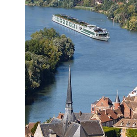
14.09.26
Paris
Scenic
15.09.26
Paris