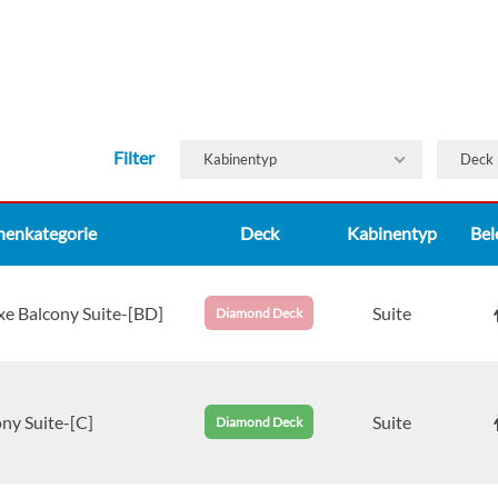
Filter
Kabinentyp
Deck
nenkategorie
Deck
Kabinentyp
Bel
xe Balcony Suite-[BD]
Suite
Diamond Deck
ny Suite-[C]
Suite
Diamond Deck