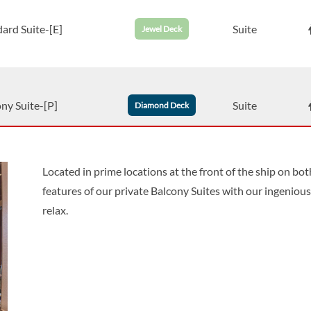
ard Suite-[E]
Suite
Jewel Deck
ny Suite-[P]
Suite
Diamond Deck
Located in prime locations at the front of the ship on bo
ny Suite-[PA]
Suite
Diamond Deck
features of our private Balcony Suites with our ingeniou
relax.
xe Balcony Suite-[PD]
Suite
Diamond Deck