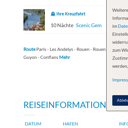
Weitere
Ihre Kreuzfahrt
Informa
10 Nächte
Scenic Gem
im
Date
Einstel
widerruf
Route
Paris - Les Andelys - Rouen - Rouen - Honfleu
zum Wid
Guyon - Conflans
Mehr
Zustimm
werden,
Impres
Ableh
REISEINFORMATIONEN
DATUM
HAFEN
INF