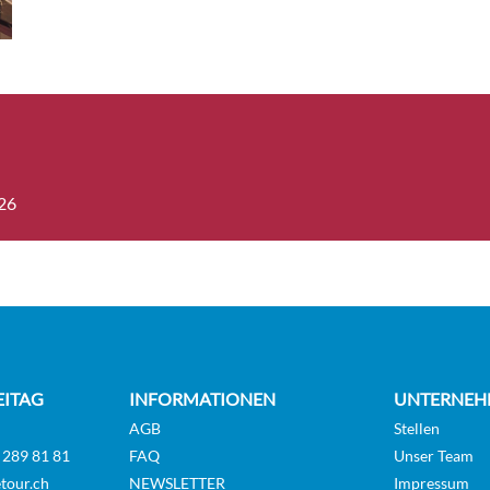
 Balcony Suite-[R]
Suite
Diamond Deck
l One-Bedroom Suite-
Suite
Diamond Deck
026
EITAG
INFORMATIONEN
UNTERNEH
AGB
Stellen
 289 81 81
FAQ
Unser Team
tour.ch
NEWSLETTER
Impressum