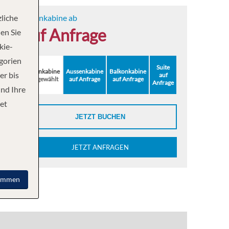
liche
Innenkabine ab
auf Anfrage
en Sie
kie-
egorien
Suite
Innenkabine
Aussenkabine
Balkonkabine
er bis
auf
ausgewählt
auf Anfrage
auf Anfrage
Anfrage
und Ihre
et
JETZT BUCHEN
JETZT ANFRAGEN
immen