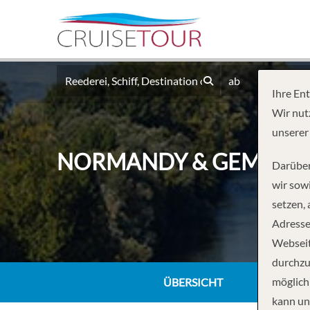
ab
Ihre En
Wir nut
unserer
NORMANDY & GEMS OF T
Darüber
wir sowi
setzen,
Adresse
Webseit
durchzu
möglich
ÜBERSICHT
kann un