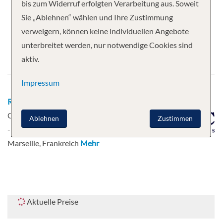
Ihre Kreuzfahrt
bis zum Widerruf erfolgten Verarbeitung aus. Soweit
Sie „Ablehnen“ wählen und Ihre Zustimmung
10 Nächte
MSC Opera
verweigern, können keine individuellen Angebote
Abfahrt
unterbreitet werden, nur notwendige Cookies sind
aktiv.
22.08.2026
Impressum
Route
Marseille, Frankreich - Malaga -
Cadiz - Lissabon - Alicante - Port Mahon
Ablehnen
Zustimmen
- Olbia / Sardinien - Genua, Italien -
Marseille, Frankreich
Mehr
Aktuelle Preise