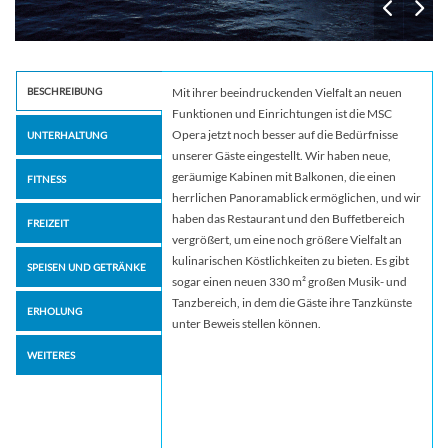
BESCHREIBUNG
Mit ihrer beeindruckenden Vielfalt an neuen
Funktionen und Einrichtungen ist die MSC
Opera jetzt noch besser auf die Bedürfnisse
UNTERHALTUNG
unserer Gäste eingestellt. Wir haben neue,
geräumige Kabinen mit Balkonen, die einen
FITNESS
herrlichen Panoramablick ermöglichen, und wir
haben das Restaurant und den Buffetbereich
FREIZEIT
vergrößert, um eine noch größere Vielfalt an
kulinarischen Köstlichkeiten zu bieten. Es gibt
SPEISEN UND GETRÄNKE
sogar einen neuen 330 m² großen Musik- und
Tanzbereich, in dem die Gäste ihre Tanzkünste
ERHOLUNG
unter Beweis stellen können.
WEITERES