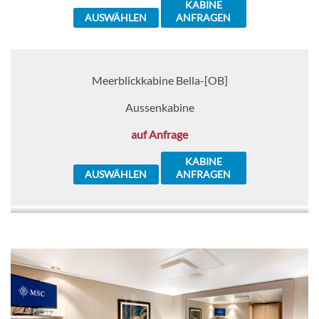
KABINE
AUSWÄHLEN
ANFRAGEN
Meerblickkabine Bella-[OB]
Aussenkabine
auf Anfrage
KABINE
AUSWÄHLEN
ANFRAGEN
Kabine mit Balkon Aurea-[BA]
Deck Turandot
Deck Norma
Balkonkabine