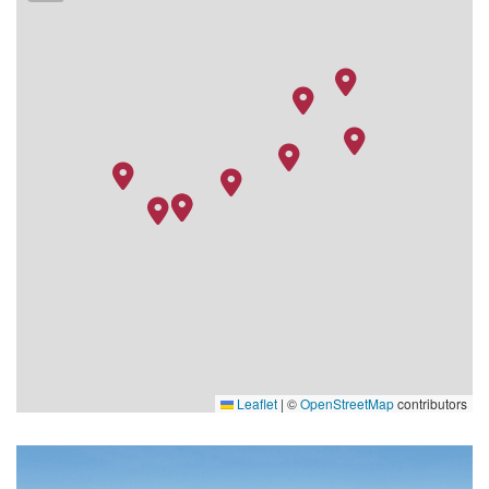
Leaflet
|
©
OpenStreetMap
contributors
ra
oxpublicareafitnessrelax