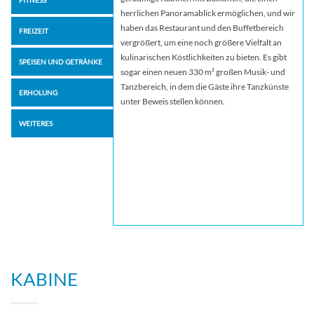
herrlichen Panoramablick ermöglichen, und wir
haben das Restaurant und den Buffetbereich
FREIZEIT
vergrößert, um eine noch größere Vielfalt an
kulinarischen Köstlichkeiten zu bieten. Es gibt
SPEISEN UND GETRÄNKE
sogar einen neuen 330 m² großen Musik- und
Tanzbereich, in dem die Gäste ihre Tanzkünste
ERHOLUNG
unter Beweis stellen können.
WEITERES
KABINE