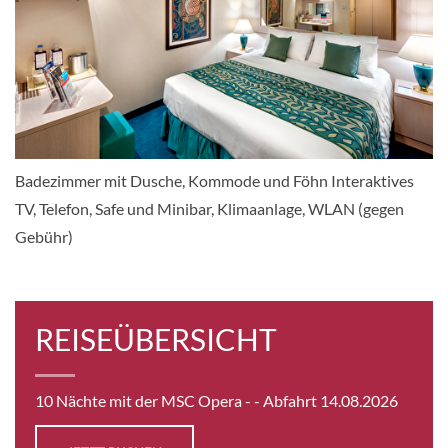
CHF 2'289.00
KABINE
AUSWÄHLEN
ANFRAGEN
DELUXE SUITE AUREA-[SR1]
Badezimmer mit Dusche, Kommode und Föhn Interaktives
Deck La Boheme
TV, Telefon, Safe und Minibar, Klimaanlage, WLAN (gegen
Suite
Gebühr)
CHF 2'769.00
REISEÜBERSICHT
KABINE
AUSWÄHLEN
ANFRAGEN
10 Nächte mit der MSC Opera -
- Abfahrt 14.08.2026