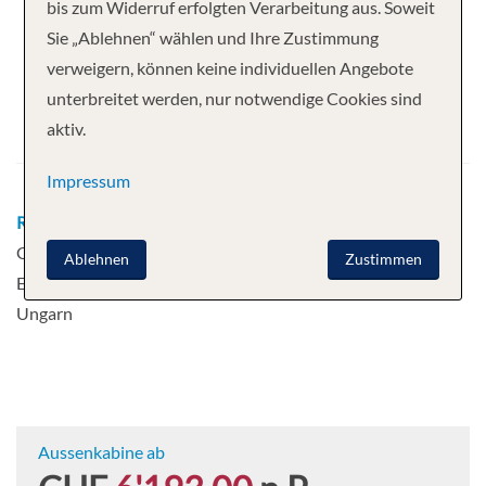
Ihre Kreuzfahrt
bis zum Widerruf erfolgten Verarbeitung aus. Soweit
Sie „Ablehnen“ wählen und Ihre Zustimmung
7 Nächte
AmaMagna
verweigern, können keine individuellen Angebote
Abfahrt
unterbreitet werden, nur notwendige Cookies sind
aktiv.
27.09.2026
Impressum
Route
Vilshofen - Passau, Deutschland - Linz -
Grein - Melk - Spitz - Wien, Österreich -
Ablehnen
Zustimmen
Esztergom - Budapest, Ungarn - Budapest,
Ungarn
Aussenkabine ab