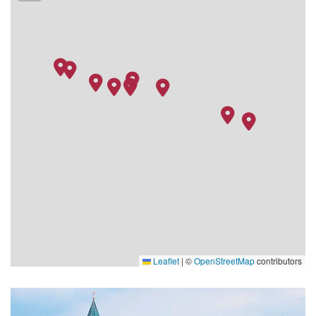
Leaflet
|
©
OpenStreetMap
contributors
Health