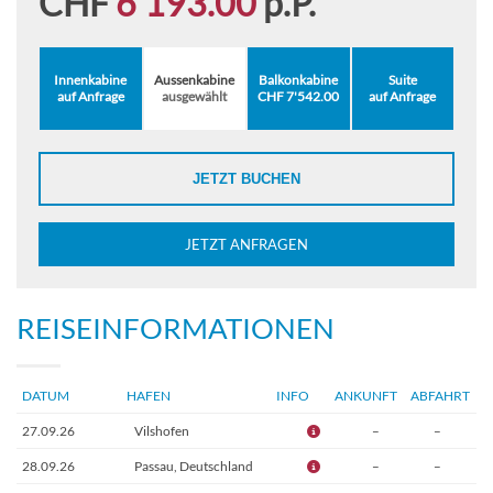
CHF
6'193.00
p.P.
Innenkabine
Aussenkabine
Balkonkabine
Suite
auf Anfrage
ausgewählt
CHF 7'542.00
auf Anfrage
JETZT BUCHEN
JETZT ANFRAGEN
REISEINFORMATIONEN
DATUM
HAFEN
INFO
ANKUNFT
ABFAHRT
27.09.26
Vilshofen
–
–
28.09.26
Passau, Deutschland
–
–