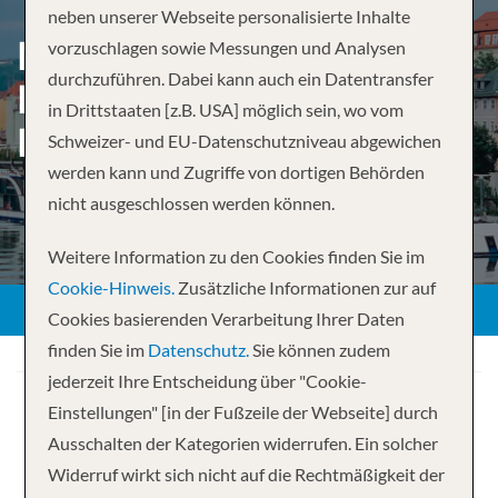
neben unserer Webseite personalisierte Inhalte
MIT DER MAGNA AUF DER
vorzuschlagen sowie Messungen und Analysen
durchzuführen. Dabei kann auch ein Datentransfer
DONAU – VON VILSHOFEN
in Drittstaaten [z.B. USA] möglich sein, wo vom
BIS BUDAPEST
Schweizer- und EU-Datenschutzniveau abgewichen
werden kann und Zugriffe von dortigen Behörden
nicht ausgeschlossen werden können.
Weitere Information zu den Cookies finden Sie im
Cookie-Hinweis.
Zusätzliche Informationen zur auf
Cookies basierenden Verarbeitung Ihrer Daten
finden Sie im
Datenschutz.
Sie können zudem
jederzeit Ihre Entscheidung über "Cookie-
Einstellungen" [in der Fußzeile der Webseite] durch
Ausschalten der Kategorien widerrufen. Ein solcher
Widerruf wirkt sich nicht auf die Rechtmäßigkeit der