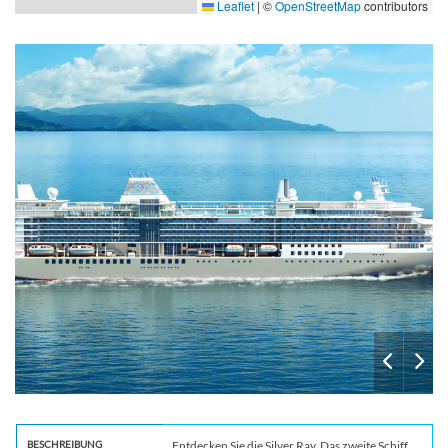
Leaflet
|
©
OpenStreetMap
contributors
Silver
BESCHREIBUNG
Entdecken Sie die Silver Ray. Das zweite Schiff