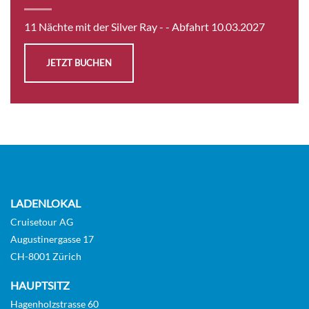
Suite
11 Nächte mit der Silver Ray -
- Abfahrt 10.03.2027
Auf Anfrage
JETZT BUCHEN
KABINE
AUSWÄHLEN
ANFRAGEN
Medallion Suite-[ME]
Deck 6
LADENLOKAL
Suite
Cruisetour AG
Augustinergasse 17
Auf Anfrage
CH-8001 Zürich
KABINE
HAUPTSITZ
AUSWÄHLEN
ANFRAGEN
Hagenholzstrasse 60