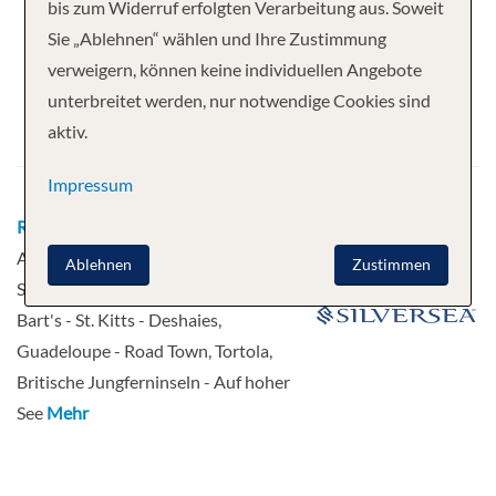
Ihre Kreuzfahrt
bis zum Widerruf erfolgten Verarbeitung aus. Soweit
Sie „Ablehnen“ wählen und Ihre Zustimmung
11 Nächte
Silver Ray
verweigern, können keine individuellen Angebote
Abfahrt
unterbreitet werden, nur notwendige Cookies sind
aktiv.
10.03.2027
Impressum
Route
Miami, Florida - Auf hoher See -
Auf hoher See - San Juan, Puerto Rico -
Ablehnen
Zustimmen
St John US Virgin Islands - Gustavia, St
Bart's - St. Kitts - Deshaies,
Guadeloupe - Road Town, Tortola,
Britische Jungferninseln - Auf hoher
See
Mehr