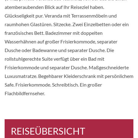
KABINE
atemberaubenden Blick auf Ihr Reiseziel haben.
AUSWÄHLEN
ANFRAGEN
Glückseligkeit pur. Veranda mit Terrassenmöbeln und
raumhohen Glastüren. Sitzecke. Zwei Einzelbetten oder ein
französisches Bett. Badezimmer mit doppelten
Junior Suite-[J2]
Wasserhähnen auf großer Frisierkommode, separater
Deck 6
Dusche oder Badewanne und separater Dusche. Die
Suite
rollstuhlgerechte Suite verfügt über ein Bad mit
Frisierkommode und separater Dusche. Maßgeschneiderte
Luxusmatratze. Begehbarer Kleiderschrank mit persönlichem
Auf Anfrage
Safe. Frisierkommode. Schreibtisch. Ein großer
KABINE
Flachbildfernseher.
AUSWÄHLEN
ANFRAGEN
Junior Grand Suite-[JG]
REISEÜBERSICHT
Deck 6