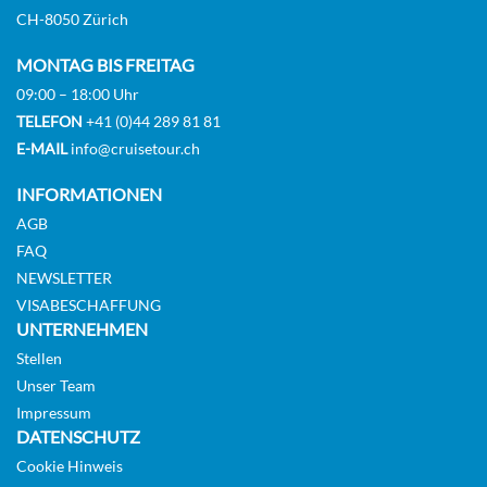
CH-8050 Zürich
Master Suite-[MS]
MONTAG BIS FREITAG
09:00 – 18:00 Uhr
Deck 6
TELEFON
+41 (0)44 289 81 81
Suite
E-MAIL
info@cruisetour.ch
INFORMATIONEN
Auf Anfrage
AGB
FAQ
KABINE
AUSWÄHLEN
ANFRAGEN
NEWSLETTER
VISABESCHAFFUNG
UNTERNEHMEN
Stellen
Owner’s Suite-[O1]
Unser Team
Deck 8
Impressum
DATENSCHUTZ
Suite
Cookie Hinweis