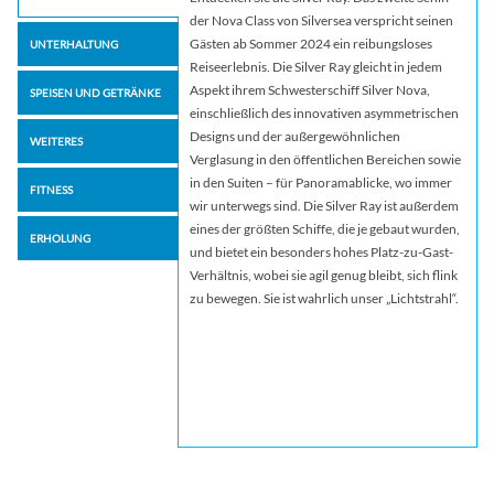
der Nova Class von Silversea verspricht seinen
Gästen ab Sommer 2024 ein reibungsloses
UNTERHALTUNG
Reiseerlebnis. Die Silver Ray gleicht in jedem
Aspekt ihrem Schwesterschiff Silver Nova,
SPEISEN UND GETRÄNKE
einschließlich des innovativen asymmetrischen
Designs und der außergewöhnlichen
WEITERES
Verglasung in den öffentlichen Bereichen sowie
in den Suiten – für Panoramablicke, wo immer
FITNESS
wir unterwegs sind. Die Silver Ray ist außerdem
eines der größten Schiffe, die je gebaut wurden,
ERHOLUNG
und bietet ein besonders hohes Platz-zu-Gast-
Verhältnis, wobei sie agil genug bleibt, sich flink
zu bewegen. Sie ist wahrlich unser „Lichtstrahl“.