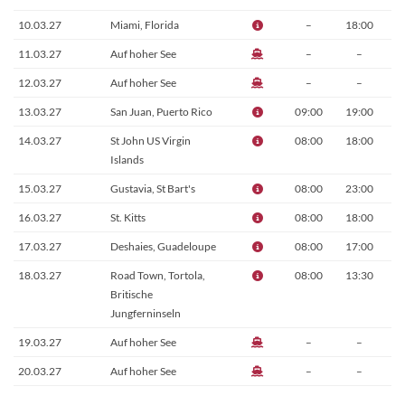
10.03.27
Miami, Florida
–
18:00
11.03.27
Auf hoher See
–
–
12.03.27
Auf hoher See
–
–
13.03.27
San Juan, Puerto Rico
09:00
19:00
14.03.27
St John US Virgin
08:00
18:00
Islands
15.03.27
Gustavia, St Bart's
08:00
23:00
16.03.27
St. Kitts
08:00
18:00
17.03.27
Deshaies, Guadeloupe
08:00
17:00
18.03.27
Road Town, Tortola,
08:00
13:30
Britische
Jungferninseln
19.03.27
Auf hoher See
–
–
20.03.27
Auf hoher See
–
–
21.03.27
Miami, Florida
07:00
–