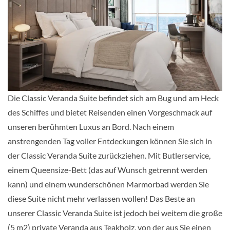
Grand Suite-[G1]
Deck 10
Suite
Auf Anfrage
KABINE
Die Classic Veranda Suite befindet sich am Bug und am Heck
AUSWÄHLEN
ANFRAGEN
des Schiffes und bietet Reisenden einen Vorgeschmack auf
unseren berühmten Luxus an Bord. Nach einem
anstrengenden Tag voller Entdeckungen können Sie sich in
Grand Suite-[GS]
der Classic Veranda Suite zurückziehen. Mit Butlerservice,
Deck 10
einem Queensize-Bett (das auf Wunsch getrennt werden
Suite
kann) und einem wunderschönen Marmorbad werden Sie
diese Suite nicht mehr verlassen wollen! Das Beste an
unserer Classic Veranda Suite ist jedoch bei weitem die große
Auf Anfrage
(5 m2) private Veranda aus Teakholz, von der aus Sie einen