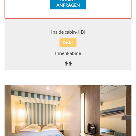
ANFRAGEN
Inside cabin-[IB]
Deck 4
Innenkabine
Auf Anfrage
KABINE
AUSWÄHLEN
ANFRAGEN
Guarantee Inside cabin-[IV]
GUAR