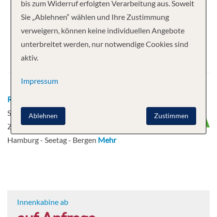
Ihre Kreuzfahrt
bis zum Widerruf erfolgten Verarbeitung aus. Soweit
Sie „Ablehnen“ wählen und Ihre Zustimmung
14 Nächte
AIDAperla
verweigern, können keine individuellen Angebote
Abfahrt
unterbreitet werden, nur notwendige Cookies sind
aktiv.
10.07.2027
Impressum
Route
Hamburg - Seetag -
Southampton - Le Havre (Paris) -
Ablehnen
Zustimmen
Zeebrügge - Rotterdam - Seetag -
Hamburg - Seetag - Bergen
Mehr
Innenkabine ab