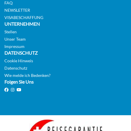
FAQ
Auf Anfrage
NEWSLETTER
KABINE
VISABESCHAFFUNG
AUSWÄHLEN
ANFRAGEN
UNTERNEHMEN
Stellen
Unser Team
Impressum
Sea view cabin-[MD]
DATENSCHUTZ
Deck 4
Cookie Hinweis
Aussenkabine
Datenschutz
Wie melde ich Bedenken?
Folgen Sie Uns
Auf Anfrage
KABINE
AUSWÄHLEN
ANFRAGEN
Guarantee Sea view cabin-[MV]