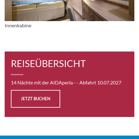
Innenkabine
Auf Anfrage
Innenkabine
KABINE
AUSWÄHLEN
ANFRAGEN
REISEÜBERSICHT
Sea view cabin-[MA]
Deck 4
14 Nächte mit der AIDAperla -
- Abfahrt 10.07.2027
Aussenkabine
JETZT BUCHEN
Auf Anfrage
KABINE
AUSWÄHLEN
ANFRAGEN