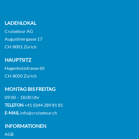
Sea view cabin-[MB]
LADENLOKAL
Deck 4
Cruisetour AG
Aussenkabine
Augustinergasse 17
CH-8001 Zürich
Auf Anfrage
HAUPTSITZ
Hagenholzstrasse 60
KABINE
AUSWÄHLEN
ANFRAGEN
CH-8050 Zürich
MONTAG BIS FREITAG
09:00 – 18:00 Uhr
Sea view cabin-[MC]
TELEFON
+41 (0)44 289 81 81
E-MAIL
info@cruisetour.ch
Deck 4
Aussenkabine
INFORMATIONEN
AGB