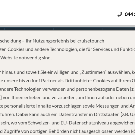
044 
Erwachsene
Kinder
Dauer
tscheidung – Ihr Nutzungserlebnis bei cruisetour.ch
zen Cookies und andere Technologien, die für Services und Funkti
 Website notwendig sind.
EGEN AB HAMBURG
 hinaus und soweit Sie einwilligen und „Zustimmen“ auswählen, 
e unsere bis zu fünf Partner als Drittanbieter Cookies auf Ihrem 
 andere Technologien verwenden und personenbezogene Daten [z. 
] von Ihnen erheben und verarbeiten, um Ihnen auf oder neben u
e personalisierte Inhalte vorzuschlagen sowie Messungen und A
führen. Dabei kann auch ein Datentransfer in Drittstaaten [z.B. U
 sein, wo vom Schweizer- und EU-Datenschutzniveau abgewiche
REISEINFORMATIONEN
d Zugriffe von dortigen Behörden nicht ausgeschlossen werden k