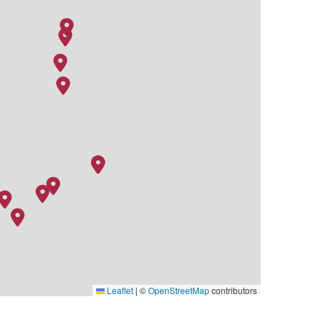
Leaflet
|
©
OpenStreetMap
contributors