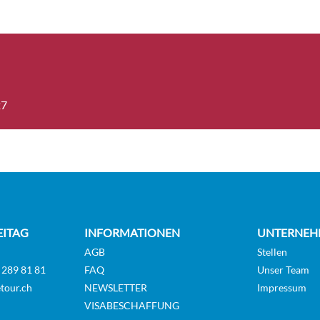
view cabin-[MD]
Aussenkabin
Deck 4
27
antee Sea view cabin-[MV]
Aussenkabin
GUAR
antee Balcony cabin-[BV]
Balkonkabin
GUAR
EITAG
INFORMATIONEN
UNTERNEH
AGB
Stellen
nda cabin Deluxe with Lounge-
 289 81 81
FAQ
Unser Team
Balkonkabin
Deck 8
tour.ch
NEWSLETTER
Impressum
VISABESCHAFFUNG