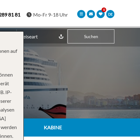
289 81 81
Mo-Fr 9-18 Uhr
DE
Reiseart
Suchen
onen auf
können
Gerät
B. IP-
nserer
nalysen
SA]
n werden
KABINE
önnen.