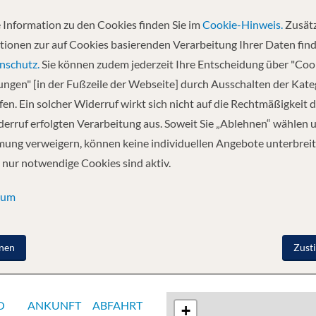
 Information zu den Cookies finden Sie im
Cookie-Hinweis.
Zusätz
Abfahrt
tionen zur auf Cookies basierenden Verarbeitung Ihrer Daten find
19.06.2027
nschutz.
Sie können zudem jederzeit Ihre Entscheidung über "Coo
lungen" [in der Fußzeile der Webseite] durch Ausschalten der Kat
en. Ein solcher Widerruf wirkt sich nicht auf die Rechtmäßigkeit d
sund - Stavanger - Seetag - Hamburg -
erruf erfolgten Verarbeitung aus. Soweit Sie „Ablehnen“ wählen 
ung verweigern, können keine individuellen Angebote unterbreit
 nur notwendige Cookies sind aktiv.
sum
nen
Zust
O
ANKUNFT
ABFAHRT
+