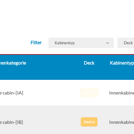
Filter
Kabinentyp
Deck
nenkategorie
Deck
Kabinentyp
e cabin-[IA]
Innenkabin
Deck 10
e cabin-[IB]
Innenkabin
Deck 4