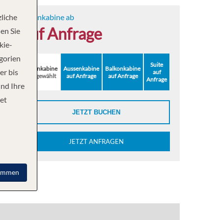
liche
Innenkabine ab
auf Anfrage
en Sie
kie-
egorien
Suite
Innenkabine
Aussenkabine
Balkonkabine
er bis
auf
ausgewählt
auf Anfrage
auf Anfrage
Anfrage
und Ihre
et
JETZT BUCHEN
JETZT ANFRAGEN
immen