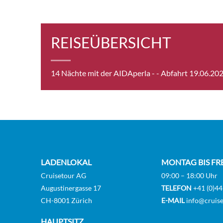
Sea 
REISEÜBERSICHT
14 Nächte mit der AIDAperla -
- Abfahrt 19.06.20
Guar
Guar
LADENLOKAL
MONTAG BIS FR
Cruisetour AG
09:00 – 18:00 Uhr
Vera
Augustinergasse 17
TELEFON
+41 (0)44
CH-8001 Zürich
E-MAIL
info@cruise
[DL]
HAUPTSITZ