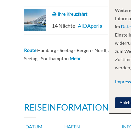
Weitere
Ihre Kreuzfahrt
Informa
14 Nächte
AIDAperla
im
Date
Einstel
widerruf
Route
Hamburg - Seetag - Bergen - Nordfjordeid - Ale
zum Wid
Seetag - Southampton
Mehr
Zustimm
werden,
Impres
Ableh
REISEINFORMATIONEN
DATUM
HAFEN
INF