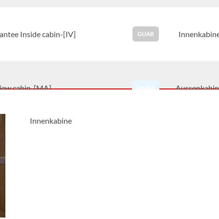
ntee Inside cabin-[IV]
Innenkabin
GUAR
view cabin-[MA]
Aussenkabin
Deck 4
Innenkabine
view cabin-[MB]
Aussenkabin
Deck 4
view cabin-[MC]
Aussenkabin
Deck 4