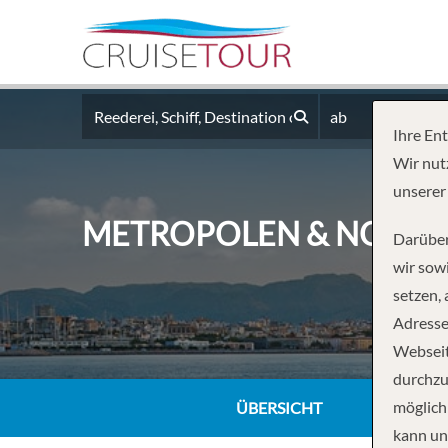
ab
Ihre En
Wir nut
unserer
METROPOLEN & NORW
Darüber
wir sowi
setzen,
Adresse
Webseit
durchzu
möglich
ÜBERSICHT
kann un